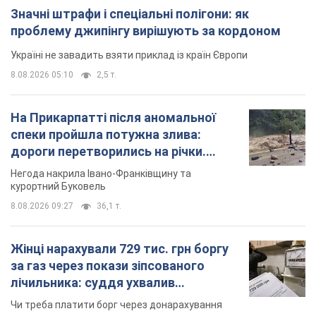
Значні штрафи і спеціальні полігони: як
проблему джипінгу вирішують за кордоном
Україні не завадить взяти приклад із країн Європи
8.08.2026 05:10
2,5 т.
На Прикарпатті після аномальної
спеки пройшла потужна злива:
дороги перетворились на річки.
Відео
Негода накрила Івано-Франківщину та
курортний Буковель
8.08.2026 09:27
36,1 т.
Жінці нарахували 729 тис. грн боргу
за газ через покази зіпсованого
лічильника: суддя ухвалив
неочікуване рішення
Чи треба платити борг через донарахування