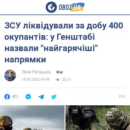
ЗСУ ліквідували за добу 400
окупантів: у Генштабі
назвали "найгарячіші"
напрямки
Лілія Рагуцька
War
18.05.2022 09:49
20,2 т.
471
РУС