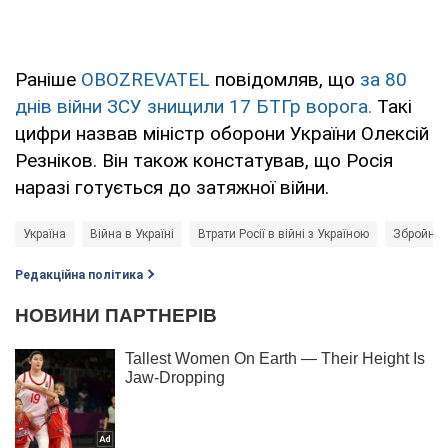
Раніше
OBOZREVATEL
повідомляв, що
за 80
днів війни ЗСУ знищили 17 БТГр ворога.
Такі
цифри назвав міністр оборони України Олексій
Резніков. Він також констатував, що Росія
наразі готується до затяжної війни.
Україна
Війна в Україні
Втрати Росії в війні з Україною
Збройні 
Редакційна політика