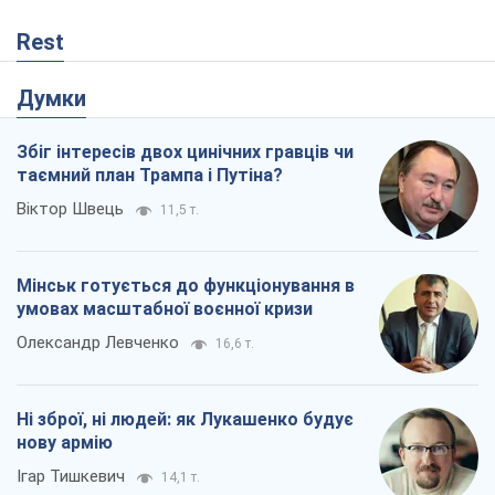
Rest
Думки
Збіг інтересів двох цинічних гравців чи
таємний план Трампа і Путіна?
Віктор Швець
11,5 т.
Мінськ готується до функціонування в
умовах масштабної воєнної кризи
Олександр Левченко
16,6 т.
Ні зброї, ні людей: як Лукашенко будує
нову армію
Ігар Тишкевич
14,1 т.