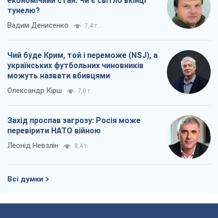
економічний стан. Чи є світло вкінці
тунелю?
Вадим Денисенко
7,4 т.
Чий буде Крим, той і переможе (NSJ), а
українських футбольних чиновників
можуть назвати вбивцями
Олександр Кірш
7,0 т.
Захід проспав загрозу: Росія може
перевірити НАТО війною
Леонід Невзлін
8,4 т.
Всі думки