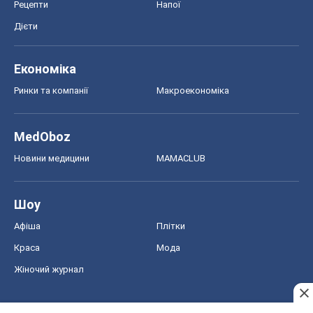
Рецепти
Напої
Дієти
Економіка
Ринки та компанії
Макроекономіка
MedOboz
Новини медицини
MAMACLUB
Шоу
Афіша
Плітки
Краса
Мода
Жіночий журнал