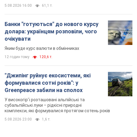
5.08.2026 16:00
61,1 т.
Банки "готуються" до нового курсу
долара: українцям розповіли, чого
очікувати
Яким буде курс валюти в обмінниках
12 годин тому
120,6 т.
"Джипінг руйнує екосистеми, які
формувалися сотні років": у
Greenpeace забили на сполох
У високогір'ї розташовані альпійські та
субальпійські луки – рідкісні природні
комплекси, які формувалися протягом сотень років
5.08.2026 23:00
1,6 т.