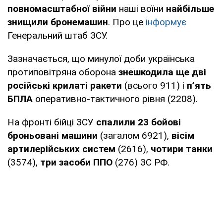
повномасштабної війни
наші воїни
найбільше
знищили бронемашин
. Про це
інформує
Генеральний штаб ЗСУ.
Зазначається, що минулої доби українська
протиповітряна оборона
знешкодила ще дві
російські крилаті ракети
(всього 911) і
п’ять
БПЛА
оперативно-тактичного рівня (2208).
На фронті бійці ЗСУ
спалили 23 бойові
броньовані машини
(загалом 6921),
вісім
артилерійських систем
(2616),
чотири танки
(3574),
три засоби ППО
(276) ЗС РФ.