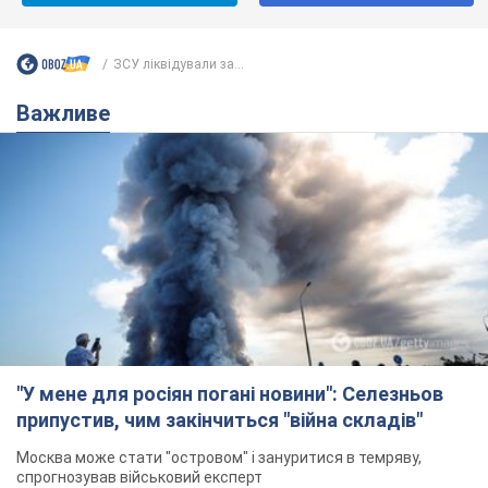
ЗСУ ліквідували за...
Важливе
"У мене для росіян погані новини": Селезньов
припустив, чим закінчиться "війна складів"
Москва може стати "островом" і зануритися в темряву,
спрогнозував військовий експерт