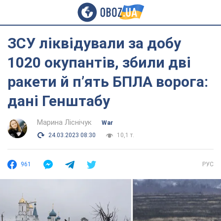
ЗСУ ліквідували за добу
1020 окупантів, збили дві
ракети й п’ять БПЛА ворога:
дані Генштабу
Марина Ліснічук
War
24.03.2023 08:30
10,1 т.
961
РУС