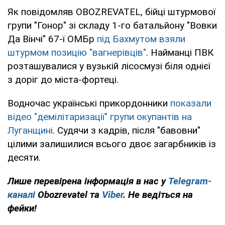
Як повідомляв OBOZREVATEL, бійці штурмової
групи "Гонор" зі складу 1-го батальйону "Вовки
Да Вінчі" 67-ї ОМБр
під Бахмутом взяли
штурмом позицію "вагнерівців"
. Найманці ПВК
розташувалися у вузькій лісосмузі біля однієї
з доріг до міста-фортеці.
Водночас українські прикордонники
показали
відео "демілітаризації" групи окупантів на
Луганщині
. Судячи з кадрів, після "бавовни"
цілими залишилися всього двоє загарбників із
десяти.
Лише перевірена інформація в нас у
Telegram-
каналі
Obozrevatel та
Viber
. Не ведіться на
фейки!