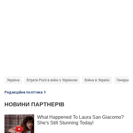
Україна
Втрати Росії в війні з Україною
Війна в Україні
Генераль
Редакційна політика