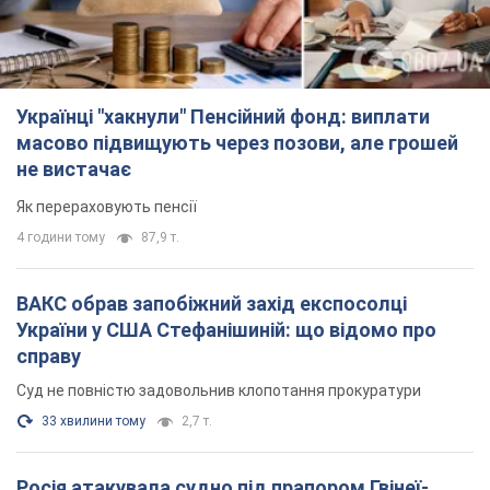
Українці "хакнули" Пенсійний фонд: виплати
масово підвищують через позови, але грошей
не вистачає
Як перераховують пенсії
4 години тому
87,9 т.
ВАКС обрав запобіжний захід експосолці
України у США Стефанішиній: що відомо про
справу
Суд не повністю задовольнив клопотання прокуратури
33 хвилини тому
2,7 т.
Росія атакувала судно під прапором Гвінеї-