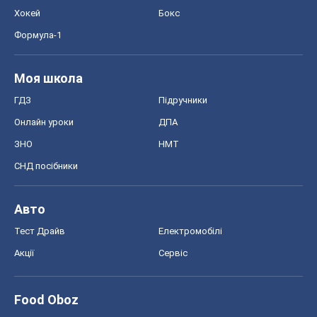
Хокей
Бокс
Формула-1
Моя школа
ГДЗ
Підручники
Онлайн уроки
ДПА
ЗНО
НМТ
СНД посібники
Авто
Тест Драйв
Електромобілі
Акції
Сервіс
Food Oboz