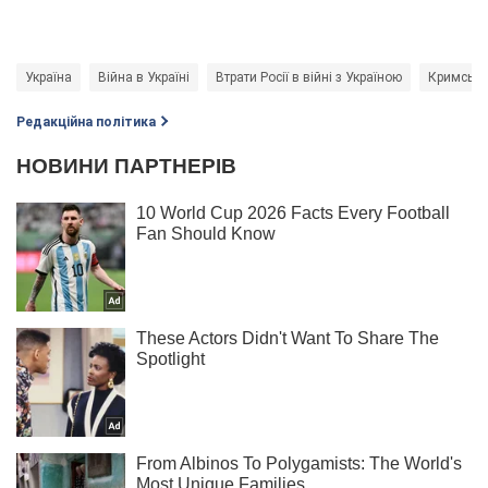
Україна
Війна в Україні
Втрати Росії в війні з Україною
Кримськи
Редакційна політика