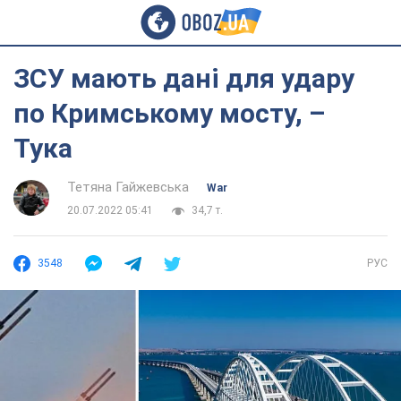
ЗСУ мають дані для удару
по Кримському мосту, –
Тука
Тетяна Гайжевська
War
20.07.2022 05:41
34,7 т.
3548
РУС