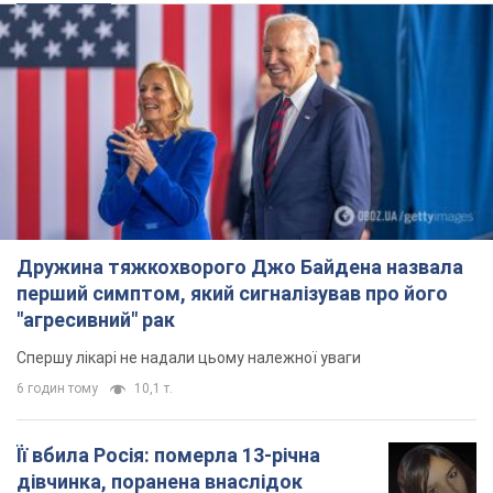
ЗСУ мають дані...
Важливе
Дружина тяжкохворого Джо Байдена назвала
перший симптом, який сигналізував про його
"агресивний" рак
Спершу лікарі не надали цьому належної уваги
6 годин тому
10,1 т.