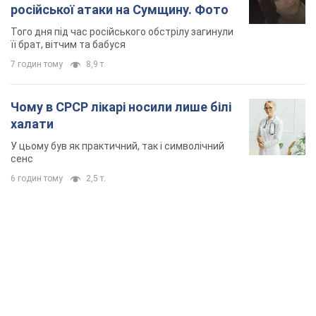
Її вбила Росія: померла 13-річна
дівчинка, поранена внаслідок
російської атаки на Сумщину. Фото
Того дня під час російського обстрілу загинули
її брат, вітчим та бабуся
7 годин тому
8,9 т.
Чому в СРСР лікарі носили лише білі
халати
У цьому був як практичний, так і символічний
сенс
6 годин тому
2,5 т.