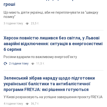
Мікрокредити без міфів: три типові сценарії
позичальника і план дій, щоб вберегти свої
гроші
Що мають діяти українці, аби не переплачувати за "швидку
позику"
3 години тому
23,5 т.
Херсон повністю лишився без світла, у Львові
аварійні відключення: ситуація в енергосистемі
6 серпня
Росіяни вдарили по важливому енергооб'єкту
2 години тому
11,5 т.
Зеленський зібрав нараду щодо підготовки
української балістики та антибалістичної
програми FREYJA: які рішення готуються