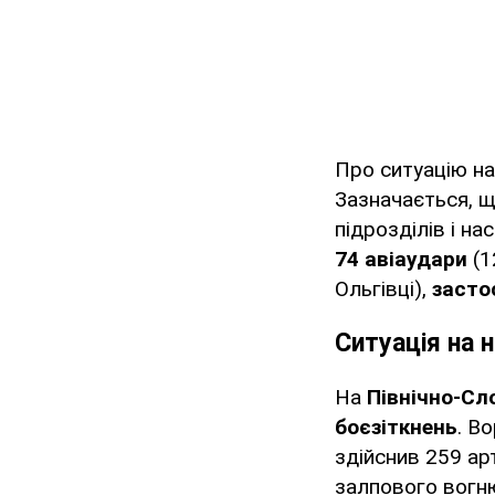
Про ситуацію на
Зазначається, 
підрозділів і на
74 авіаудари
(1
Ольгівці),
засто
Ситуація на 
На
Північно-Сл
боєзіткнень
. В
здійснив 259 ар
залпового вогн