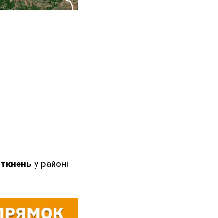
іткнень
у районі