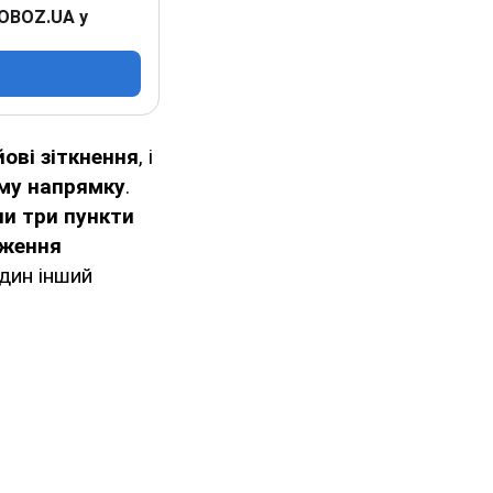
 OBOZ.UA у
ові зіткнення
, і
му напрямку
.
ли три пункти
дження
один інший