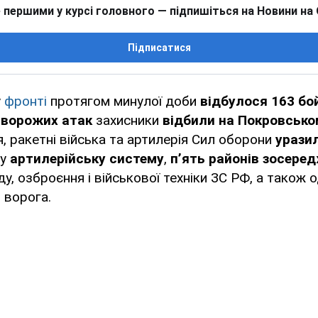
 першими у курсі головного — підпишіться на Новини на
Підписатися
у
фронті
протягом минулої доби
відбулося 163 бой
5 ворожих атак
захисники
відбили на Покровсько
я, ракетні війська та артилерія Сил оборони
урази
ну
артилерійську систему
,
п’ять районів зосере
у, озброєння і військової техніки ЗС РФ, а також 
 ворога.