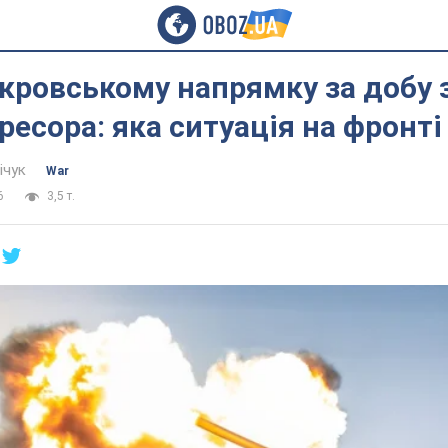
кровському напрямку за добу
гресора: яка ситуація на фронті
ічук
War
6
3,5 т.