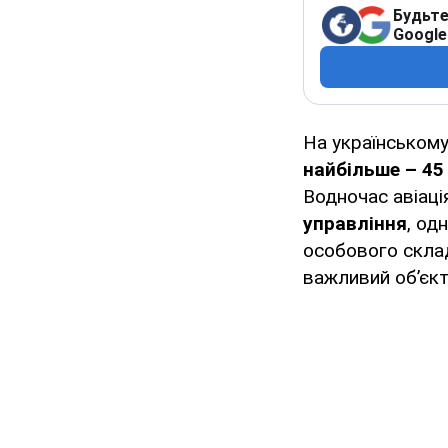
Будьте
Google
На українськом
найбільше – 4
Водночас авіаці
управління
, од
особового склад
важливий об’єкт