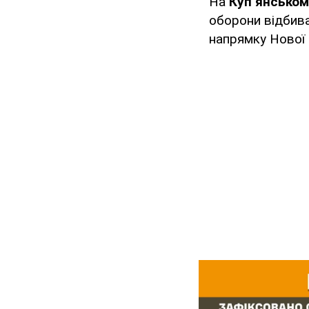
На
Куп’янськом
оборони відбивал
напрямку Нової 