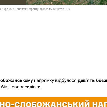
лобожанському
напрямку відбулося
дев’ять боєз
 бік Нововасилівки.