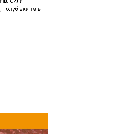
тів
. Сили
, Голубівки та в