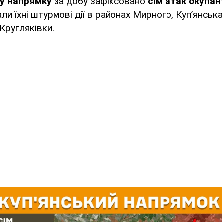
у напрямку
за добу зафіксовано
сім атак окупан
и їхні штурмові дії в районах Мирного, Куп’янська
Кругляківки.