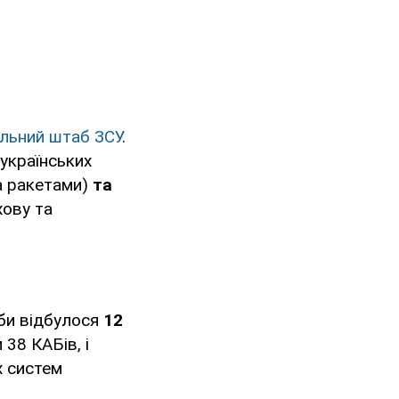
льний штаб ЗСУ
.
українських
а ракетами)
та
хову та
би відбулося
12
 38 КАБів, і
х систем