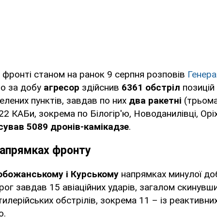
 фронті станом на ранок 9 серпня розповів
Генера
що за добу
агресор
здійснив
6361 обстріл
позицій 
селених пунктів, завдав по них
два ракетні
(трьом
22 КАБи, зокрема по Білогір'ю, Новоданилівці, Орі
сував 5089 дронів-камікадзе
.
напрямках фронту
обожанському і Курському
напрямках минулої до
орог завдав 15 авіаційних ударів, загалом скинувши
тилерійських обстрілів, зокрема 11 – із реактивни
ю.