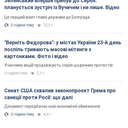
Зеленський вперше прибув до Сербії:
планується зустріч із Вучичем і не лише. Відео
Це перший візит глави держави до Бєлграда
2 години тому
72,3 т.
"Верніть Федорова": у містах України 23-й день
поспіль тривають масові мітинги з
картонками. Фото і відео
Учасники акцій продовжують серію щоденних протестів
2 години тому
2,1 т.
Сенат США схвалив законопроєкт Грема про
санкції проти Росії: що далі
Документ передбачає нові економічні обмеження
2 години тому
4,4 т.