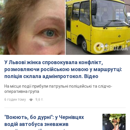
У Львові жінка спровокувала конфлікт,
розмовляючи російською мовою у маршрутці:
поліція склала адмінпротокол. Відео
На місце події прибули патрульні поліцейські та слідчо-
оперативна група
6 годин тому
9,6 т.
"Воюють, бо дурні": у Чернівцях
водій автобуса зневажив