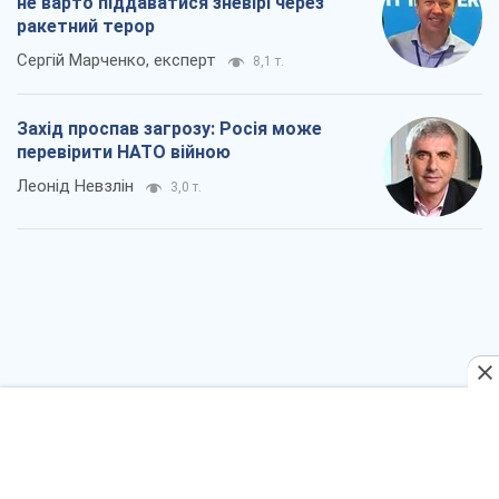
не варто піддаватися зневірі через
ракетний терор
Сергій Марченко, експерт
8,1 т.
Захід проспав загрозу: Росія може
перевірити НАТО війною
Леонід Невзлін
3,0 т.