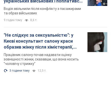
українських військових і поплатився.
Відео
Водія звільнили після конфлікту з пасажирами
та образ військових
9 годин тому
8,6 т.
"Не слідкує за сексуальністю": у
Києві консультант салону краси
образив жінку після хімієтерапії,
розгорівся скандал. Фото
Працівник салону почав надавати оцінку
зовнішності жінки, сказавши, що вона носить
"чоловічу стрижку"
3 години тому
12,5 т.