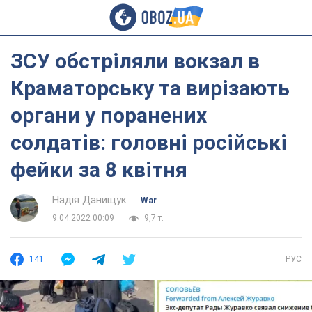
ЗСУ обстріляли вокзал в
Краматорську та вирізають
органи у поранених
солдатів: головні російські
фейки за 8 квітня
Надія Данищук
War
9.04.2022 00:09
9,7 т.
141
РУС