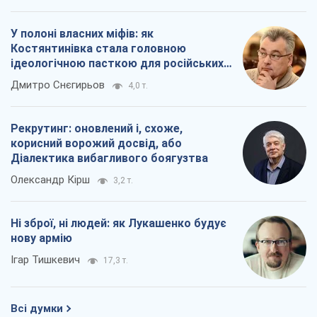
У полоні власних міфів: як
Костянтинівка стала головною
ідеологічною пасткою для російських
окупантів
Дмитро Снєгирьов
4,0 т.
Рекрутинг: оновлений і, схоже,
корисний ворожий досвід, або
Діалектика вибагливого боягузтва
Олександр Кірш
3,2 т.
Ні зброї, ні людей: як Лукашенко будує
нову армію
Ігар Тишкевич
17,3 т.
Всі думки