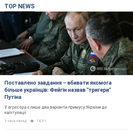
TOP NEWS
Поставлено завдання – вбивати якомога
більше українців: Фейгін назвав "тригери"
Путіна
У агресора є лише два варіанти примусу України до
капітуляції
3 часа назад
14,9 т.