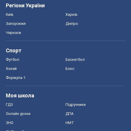
Регіони України
Київ
Харків
Запоріжжя
Дніпро
Черкаси
Спорт
Футбол
Баскетбол
Хокей
Бокс
Формула-1
Моя школа
ГДЗ
Підручники
Онлайн уроки
ДПА
ЗНО
НМТ