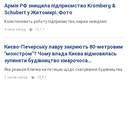
Армія РФ знищила підприємство Kromberg &
Schubert у Житомирі. Фото
Коли поновить роботу підприємство, наразі невідомо
4 часа назад
12,1 т.
Києво-Печерську лавру закриють 80-метровим
"монстром"? Чому влада Києва відмовилась
зупиняти будівництво хмарочоса
"московського вірянина"
Яка реакція Кличка на петицію щодо скасування будівництва
7 часов назад
70,9 т.