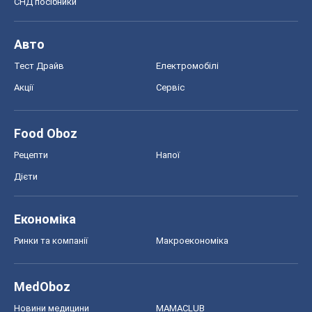
СНД посібники
Авто
Тест Драйв
Електромобілі
Акції
Сервіс
Food Oboz
Рецепти
Напої
Дієти
Економіка
Ринки та компанії
Макроекономіка
MedOboz
Новини медицини
MAMACLUB