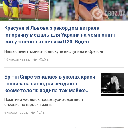
Красуня зі Львова з рекордом виграла
історичну медаль для України на чемпіонаті
світу з легкої атлетики U20. Відео
Наша співвітчизниця блискуче виступила в Орегоні
10 часов назад
45,5 т.
Брітні Спірс зізналася в уколах краси
і показала наслідки невдалої
косметології: ходила так майже
місяць
Помітний наслідок процедури зберігався
близько чотирьох тижнів
6 часов назад
1,7 т.