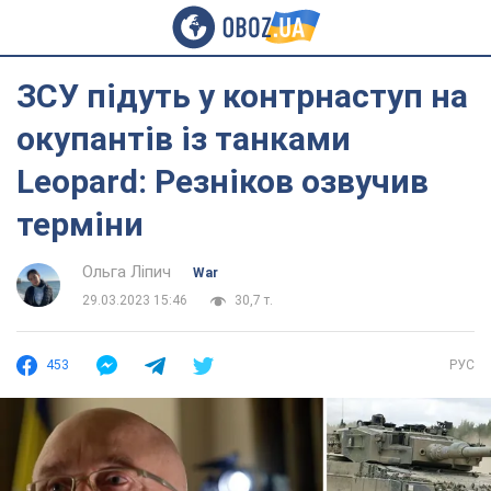
ЗСУ підуть у контрнаступ на
окупантів із танками
Leopard: Резніков озвучив
терміни
Ольга Ліпич
War
29.03.2023 15:46
30,7 т.
453
РУС