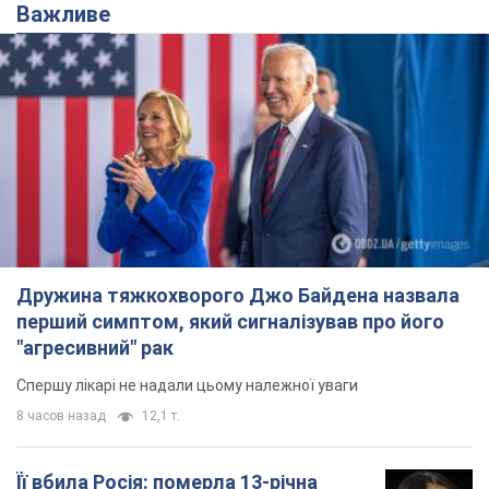
Важливе
Дружина тяжкохворого Джо Байдена назвала
перший симптом, який сигналізував про його
"агресивний" рак
Спершу лікарі не надали цьому належної уваги
8 часов назад
12,1 т.
Її вбила Росія: померла 13-річна