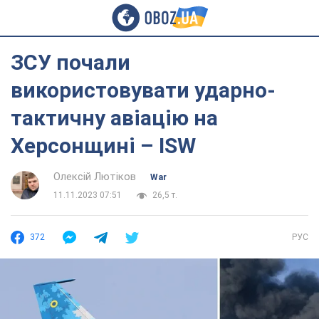
ЗСУ почали
використовувати ударно-
тактичну авіацію на
Херсонщині – ISW
Олексій Лютіков
War
11.11.2023 07:51
26,5 т.
372
РУС