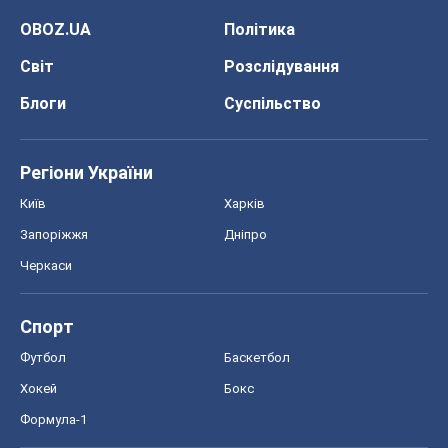
OBOZ.UA
Політика
Світ
Розслідування
Блоги
Суспільство
Регіони України
Київ
Харків
Запоріжжя
Дніпро
Черкаси
Спорт
Футбол
Баскетбол
Хокей
Бокс
Формула-1