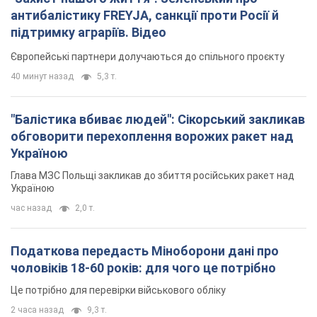
антибалістику FREYJA, санкції проти Росії й
підтримку аграріїв. Відео
Європейські партнери долучаються до спільного проєкту
40 минут назад
5,3 т.
"Балістика вбиває людей": Сікорський закликав
обговорити перехоплення ворожих ракет над
Україною
Глава МЗС Польщі закликав до збиття російських ракет над
Україною
час назад
2,0 т.
Податкова передасть Міноборони дані про
чоловіків 18-60 років: для чого це потрібно
Це потрібно для перевірки військового обліку
2 часа назад
9,3 т.