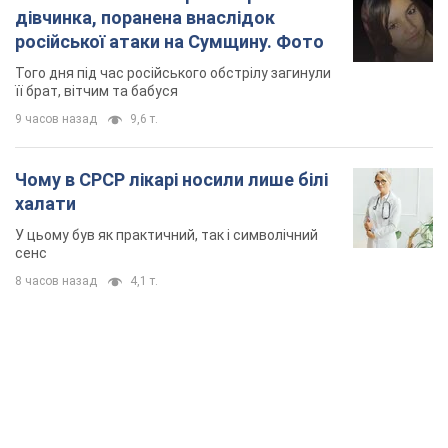
дівчинка, поранена внаслідок
російської атаки на Сумщину. Фото
Того дня під час російського обстрілу загинули
її брат, вітчим та бабуся
9 часов назад
9,6 т.
Чому в СРСР лікарі носили лише білі
халати
У цьому був як практичний, так і символічний
сенс
8 часов назад
4,1 т.