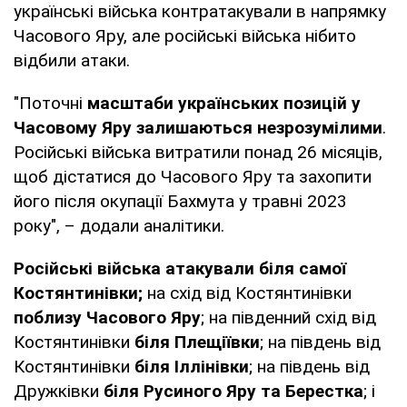
українські війська контратакували в напрямку
Часового Яру, але російські війська нібито
відбили атаки.
"Поточні
масштаби українських позицій у
Часовому Яру залишаються незрозумілими
.
Російські війська витратили понад 26 місяців,
щоб дістатися до Часового Яру та захопити
його після окупації Бахмута у травні 2023
року", – додали аналітики.
Російські війська атакували біля самої
Костянтинівки;
на схід від Костянтинівки
поблизу Часового Яру
; на південний схід від
Костянтинівки
біля Плещіївки
; на південь від
Костянтинівки
біля Іллінівки
; на південь від
Дружківки
біля Русиного Яру та Берестка
; і