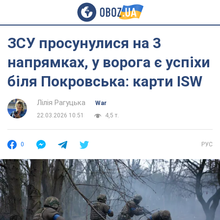
ЗСУ просунулися на 3
напрямках, у ворога є успіхи
біля Покровська: карти ISW
Лілія Рагуцька
War
22.03.2026 10:51
4,5 т.
0
РУС