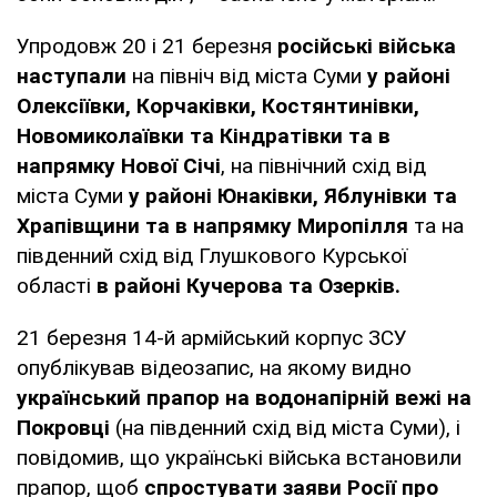
Упродовж 20 і 21 березня
російські війська
наступали
на північ від міста Суми
у районі
Олексіївки, Корчаківки, Костянтинівки,
Новомиколаївки та Кіндратівки та в
напрямку Нової Січі
, на північний схід від
міста Суми
у районі Юнаківки, Яблунівки та
Храпівщини та в напрямку Миропілля
та на
південний схід від Глушкового Курської
області
в районі Кучерова та Озерків.
21 березня 14-й армійський корпус ЗСУ
опублікував відеозапис, на якому видно
український прапор на водонапірній вежі на
Покровці
(на південний схід від міста Суми), і
повідомив, що українські війська встановили
прапор, щоб
спростувати заяви Росії про