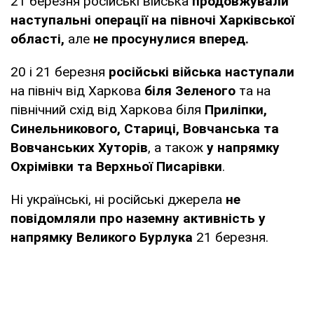
21 березня російські війська
продовжували
наступальні операції на півночі Харківської
області,
але
не просунулися вперед.
20 і 21 березня
російські війська наступали
на північ від Харкова
біля Зеленого
та на
північний схід від Харкова біля
Приліпки,
Синельникового, Стариці, Вовчанська та
Вовчанських Хуторів
, а також
у напрямку
Охрімівки та Верхньої Писарівки
.
Ні українські, ні російські джерела
не
повідомляли про наземну активність у
напрямку Великого Бурлука
21 березня.