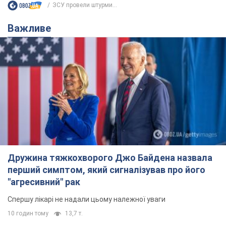
ЗСУ провели штурми...
Важливе
Дружина тяжкохворого Джо Байдена назвала
перший симптом, який сигналізував про його
"агресивний" рак
Спершу лікарі не надали цьому належної уваги
10 годин тому
13,7 т.