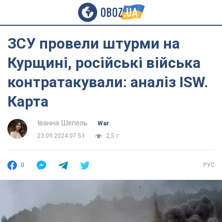
ЗСУ провели штурми на
Курщині, російські війська
контратакували: аналіз ISW.
Карта
Іванна Шепель
War
23.09.2024 07:53
2,5 т.
0
РУС