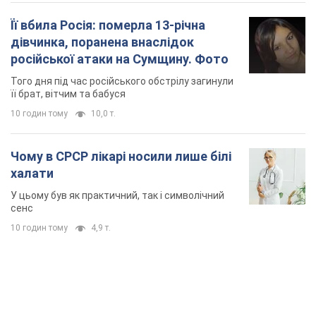
Її вбила Росія: померла 13-річна
дівчинка, поранена внаслідок
російської атаки на Сумщину. Фото
Того дня під час російського обстрілу загинули
її брат, вітчим та бабуся
10 годин тому
10,0 т.
Чому в СРСР лікарі носили лише білі
халати
У цьому був як практичний, так і символічний
сенс
10 годин тому
4,9 т.