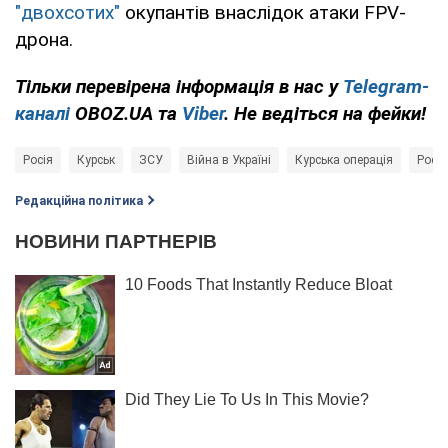
"двохсотих"
окупантів внаслідок атаки FPV-
дрона.
Тільки
перевірена інформація в нас у
Telegram-
каналі
OBOZ.UA та
Viber
. Не ведіться на фейки!
Росія
Курськ
ЗСУ
Війна в Україні
Курська операція
Росія
Редакційна політика