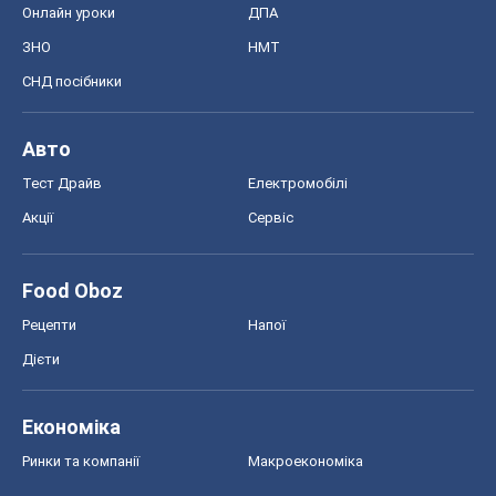
Рецепти
Напої
Дієти
Економіка
Ринки та компанії
Макроекономіка
MedOboz
Новини медицини
MAMACLUB
Шоу
Афіша
Плітки
Краса
Мода
Жіночий журнал