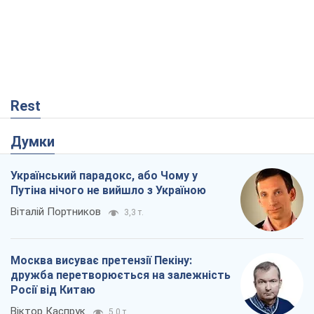
Віталій Портников
3,3 т.
Москва висуває претензії Пекіну:
дружба перетворюється на залежність
Росії від Китаю
Віктор Каспрук
5,0 т.
Дух Анкоріджа остаточно випарувався
Віктор Андрусів
246