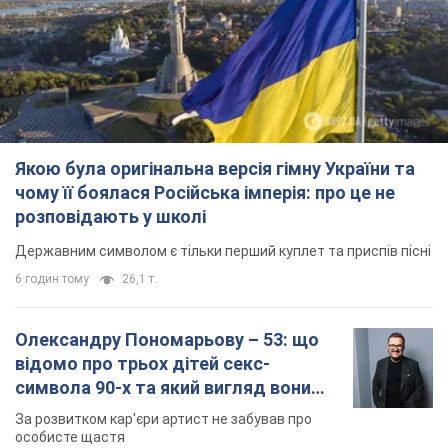
Олександру Пономарьову – 53: що
відомо про трьох дітей секс-
символа 90-х та який вигляд вони
мають
За розвитком кар'єри артист не забував про
особисте щастя
11 годин тому
9,3 т.
У ПриватБанку розповіли, чи дійсні
долари 1996 року: чи приймають
обмінники та банки такі купюри
Що робити, якщо банки та обмінні пункти не
приймають старі долари
9.08.2026 02:20
83,1 т.