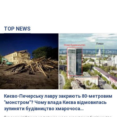
Києво-Печерську лавру закриють 80-метровим
"монстром"? Чому влада Києва відмовилась
зупиняти будівництво хмарочоса
"московського вірянина"
Яка реакція Кличка на петицію щодо скасування будівництва
3 години тому
30,1 т.
Армія РФ запустила по Одесі 11 ракет різного
типу та до 100 дронів: горіли історичні будівлі,
є постраждалі. Фото та відео
Для терору ворог застосував ракети та дрони
37 хвилин тому
54,2 т.
МЗС Болгарії викликало українського посла