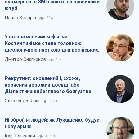
Діалектика вибагливого боягузтва
Олександр Кірш
1,7 т.
Ні зброї, ні людей: як Лукашенко будує
нову армію
Ігар Тишкевич
16,6 т.
Всі думки
Про компанію
Команда
Правова інформація
Політика конфіденційності
Реклама на сайті
Документи