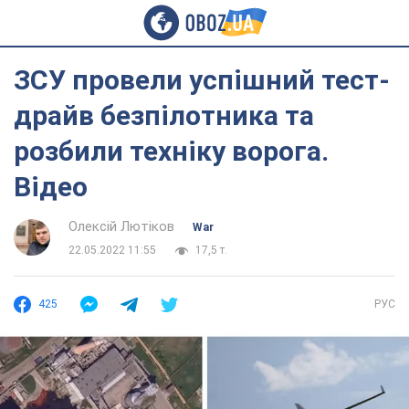
ЗСУ провели успішний тест-
драйв безпілотника та
розбили техніку ворога.
Відео
Олексій Лютіков
War
22.05.2022 11:55
17,5 т.
425
РУС