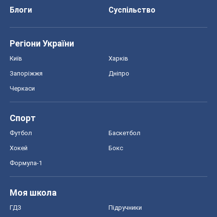
Хокей
Бокс
Формула-1
Моя школа
ГДЗ
Підручники
Онлайн уроки
ДПА
ЗНО
НМТ
СНД посібники
Авто
Тест Драйв
Електромобілі
Акції
Сервіс
Food Oboz