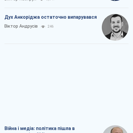
Війна і медіа: політика пішла в
соцмережі, а ЗМІ грають за правилами
ютуб
Павло Казарін
294
У полоні власних міфів: як
Костянтинівка стала головною
ідеологічною пасткою для російських
окупантів
Дмитро Снєгирьов
1,8 т.
Рекрутинг: оновлений і, схоже,
корисний ворожий досвід, або