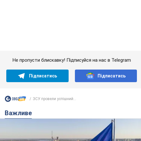
ЗСУ провели успішний...
Важливе
Якою була оригінальна версія гімну України та
чому її боялася Російська імперія: про це не
розповідають у школі
Державним символом є тільки перший куплет та приспів пісні
6 годин тому
26,1 т.