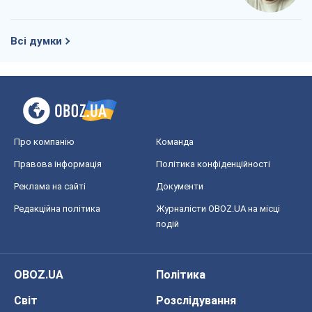
Редакційна політика
Журналісти OBOZ.UA на місці
подій
OBOZ.UA
Політика
Світ
Розслідування
Блоги
Суспільство
Регіони України
Київ
Харків
Запоріжжя
Дніпро
Черкаси
Спорт
Футбол
Баскетбол