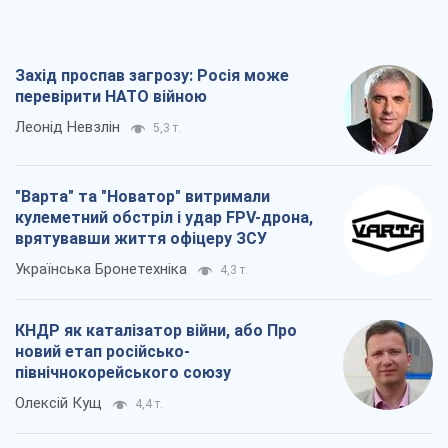
Захід проспав загрозу: Росія може
перевірити НАТО війною
Леонід Невзлін
5,3 т.
"Варта" та "Новатор" витримали
кулеметний обстріл і удар FPV-дрона,
врятувавши життя офіцеру ЗСУ
Українська Бронетехніка
4,3 т.
КНДР як каталізатор війни, або Про
новий етап російсько-
північнокорейського союзу
Олексій Кущ
4,4 т.