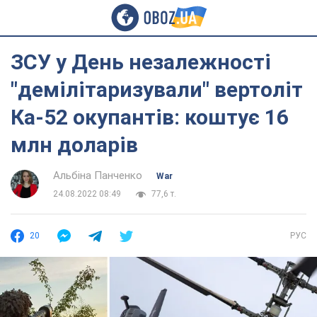
ЗСУ у День незалежності
"демілітаризували" вертоліт
Ка-52 окупантів: коштує 16
млн доларів
Альбіна Панченко
War
24.08.2022 08:49
77,6 т.
20
РУС