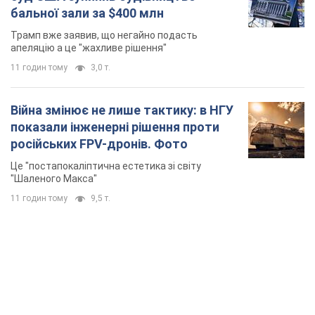
бальної зали за $400 млн
Трамп вже заявив, що негайно подасть
апеляцію а це "жахливе рішення"
11 годин тому
3,0 т.
Війна змінює не лише тактику: в НГУ
показали інженерні рішення проти
російських FPV-дронів. Фото
Це "постапокаліптична естетика зі світу
"Шаленого Макса"
11 годин тому
9,5 т.