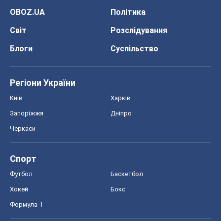
OBOZ.UA
Політика
Світ
Розслідування
Блоги
Суспільство
Регіони України
Київ
Харків
Запоріжжя
Дніпро
Черкаси
Спорт
Футбол
Баскетбол
Хокей
Бокс
Формула-1