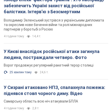
забезпечить Україні захист від російської
балістики. Інтерв’ю з Безсмертним
Володимир Зеленський зустрівся з українським дипломата
та окреслив нове бачення війни та ролі міжнародних
партнерів у боротьбі з Росією
4 години тому
14,4 т.
У Києві внаслідок російської атаки загинула
людина, постраждали четверо. Фото
Ворог продовжує регулярний ракетний терор столиці
25 хвилин тому
24,6 т.
У Сизрані атаковано НПЗ, спалахнула пожежа:
піднявся стовп чорного диму. Відео
Самарську область всю ніч атакували БПЛА
4 години тому
2,8 т.