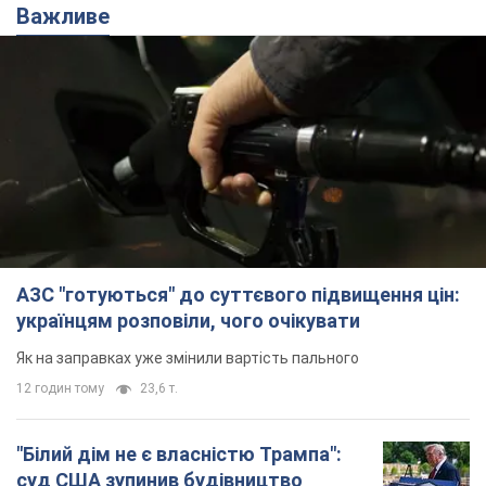
Важливе
АЗС "готуються" до суттєвого підвищення цін:
українцям розповіли, чого очікувати
Як на заправках уже змінили вартість пального
12 годин тому
23,6 т.
"Білий дім не є власністю Трампа":
суд США зупинив будівництво