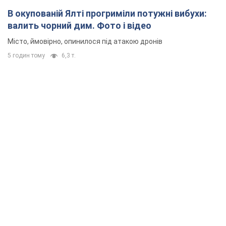
В окупованій Ялті прогриміли потужні вибухи:
валить чорний дим. Фото і відео
Місто, ймовірно, опинилося під атакою дронів
5 годин тому
6,3 т.