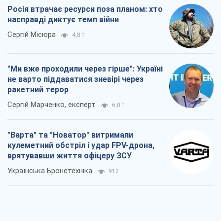
Росія втрачає ресурси поза планом: хто
насправді диктує темп війни
Сергій Місюра
4,8 т.
"Ми вже проходили через гірше": Україні
не варто піддаватися зневірі через
ракетний терор
Сергій Марченко, експерт
6,0 т.
"Варта" та "Новатор" витримали
кулеметний обстріл і удар FPV-дрона,
врятувавши життя офіцеру ЗСУ
Українська Бронетехніка
912