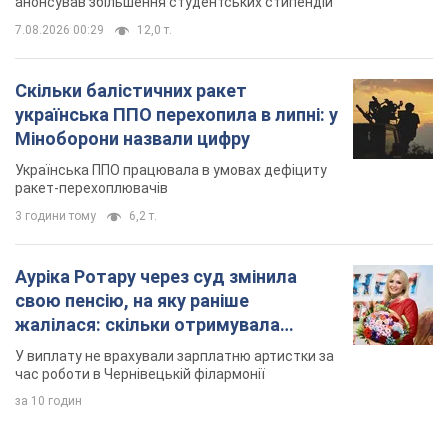
анонсував збільшення студентських стипендій
7.08.2026 00:29
12,0 т.
Скільки балістичних ракет
українська ППО перехопила в липні: у
Міноборони назвали цифру
Українська ППО працювала в умовах дефіциту
ракет-перехоплювачів
3 години тому
6,2 т.
Ауріка Ротару через суд змінила
свою пенсію, на яку раніше
жалілася: скільки отримувала
співачка
У виплату не врахували зарплатню артистки за
час роботи в Чернівецькій філармонії
за 10 годин