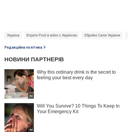
Україна
Втрати Росії в війні з Україною
Збройні Сили України
Ро
Редакційна політика