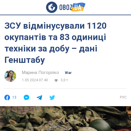
ЗСУ відмінусували 1120
окупантів та 83 одиниці
техніки за добу – дані
Генштабу
Марина Погорілко
War
1.05.2024 07:40
3,0 т.
13
РУС