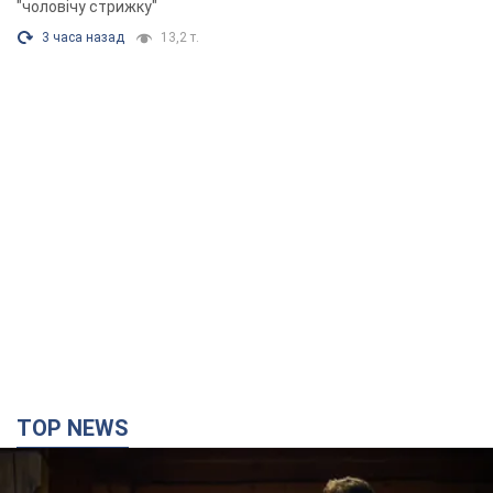
"чоловічу стрижку"
3 часа назад
13,2 т.
TOP NEWS