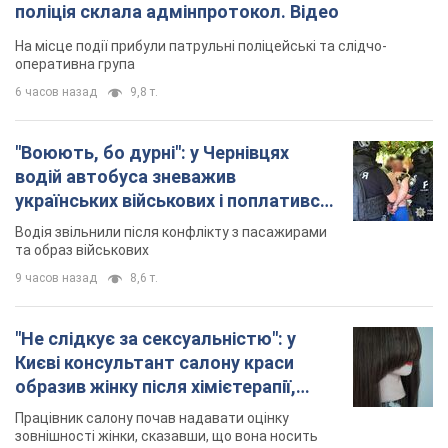
поліція склала адмінпротокол. Відео
На місце події прибули патрульні поліцейські та слідчо-
оперативна група
6 часов назад
9,8 т.
"Воюють, бо дурні": у Чернівцях
водій автобуса зневажив
українських військових і поплатився.
Відео
Водія звільнили після конфлікту з пасажирами
та образ військових
9 часов назад
8,6 т.
"Не слідкує за сексуальністю": у
Києві консультант салону краси
образив жінку після хімієтерапії,
розгорівся скандал. Фото
Працівник салону почав надавати оцінку
зовнішності жінки, сказавши, що вона носить