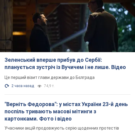
Зеленський вперше прибув до Сербії:
планується зустріч із Вучичем і не лише. Відео
Це перший візит глави держави до Бєлграда
2 часа назад
74,9 т.
"Верніть Федорова": у містах України 23-й день
поспіль тривають масові мітинги з
картонками. Фото і відео
Учасники акцій продовжують серію щоденних протестів