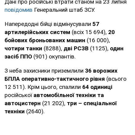
Дані про російські втрати станом на 23 липня
повідомив
Генеральний штаб ЗСУ.
Напередодні бійці відмінусували
57
артилерійських систем
(всіх 15 694),
20
бойових броньованих машин
(16 000),
чотири танки
(8288),
дві РСЗВ
(1125),
один
засіб ППО
(901) окупантів.
З неба захисники приземлили
36 ворожих
БПЛА оперативно-тактичного рівня
(всього
12 511). Крім цього, спалили
64 одиниці
російської
автомобільної техніки та
автоцистерн
(21 202),
три – спеціальної
техніки
(2640).