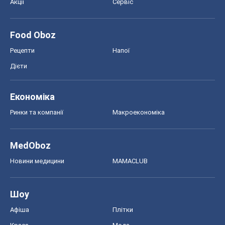
Акції
Сервіс
Food Oboz
Рецепти
Напої
Дієти
Економіка
Ринки та компанії
Макроекономіка
MedOboz
Новини медицини
MAMACLUB
Шоу
Афіша
Плітки