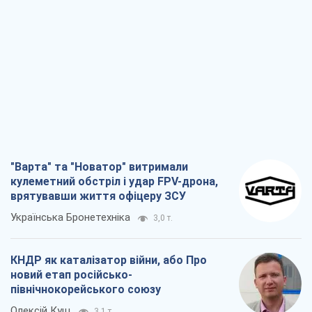
"Варта" та "Новатор" витримали
кулеметний обстріл і удар FPV-дрона,
врятувавши життя офіцеру ЗСУ
Українська Бронетехніка
3,0 т.
КНДР як каталізатор війни, або Про
новий етап російсько-
північнокорейського союзу
Олексій Кущ
3,1 т.