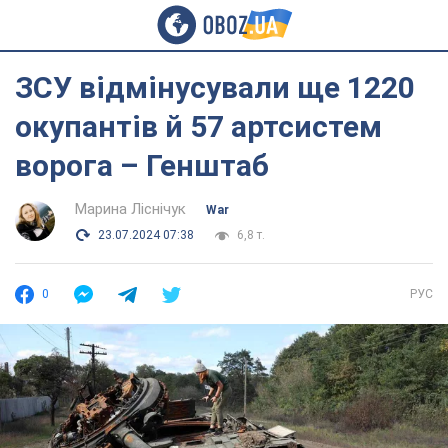
ЗСУ відмінусували ще 1220
окупантів й 57 артсистем
ворога – Генштаб
Марина Ліснічук
War
23.07.2024 07:38
6,8 т.
0
РУС