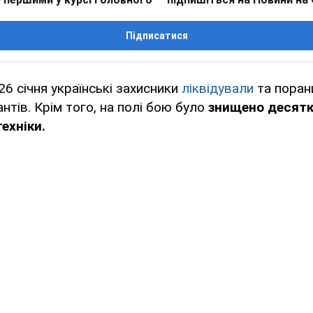
Підписатися
6 січня українські захисники
ліквідували
та пора
нтів. Крім того, на полі бою було
знищено десятк
техніки.