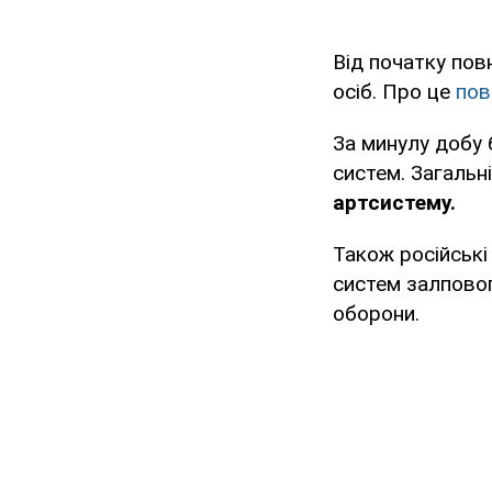
Від початку пов
осіб. Про це
пов
За минулу добу
систем. Загальн
артсистему.
Також російські
систем залповог
оборони.