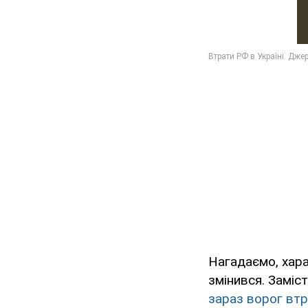
Нагадаємо, харак
змінився. Заміс
зараз ворог втр