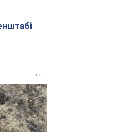
Генштабі
РУС