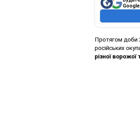
Google
Протягом доби 2
російських окупа
різної ворожої 