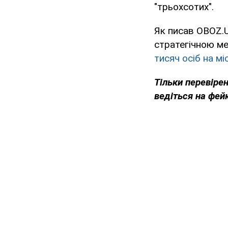
"трьохсотих".
Як писав OBOZ.U
стратегічною м
тисяч осіб на мі
Тільки перевіре
ведіться на фей