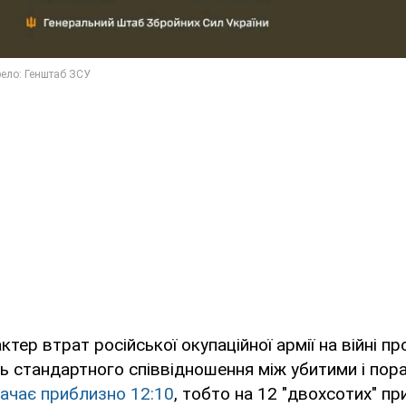
тер втрат російської окупаційної армії на війні пр
ть стандартного співвідношення між убитими і пор
ачає приблизно 12:10
, тобто на 12 "двохсотих" п