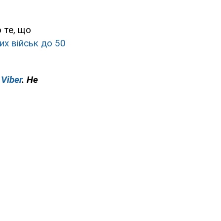
 те, що
их військ до 50
у
Viber
. Не