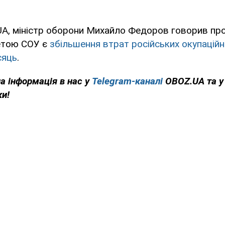
A, міністр оборони Михайло Федоров говорив про
етою СОУ є
збільшення втрат російських окупаційн
сяць
.
на інформація в нас у
Telegram-каналі
OBOZ.UA та 
ки!