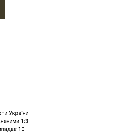
оти України
аненими 1:3
рипадає 10