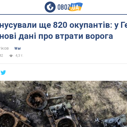
нусували ще 820 окупантів: у 
нові дані про втрати ворога
тіков
War
42
4,3 т.