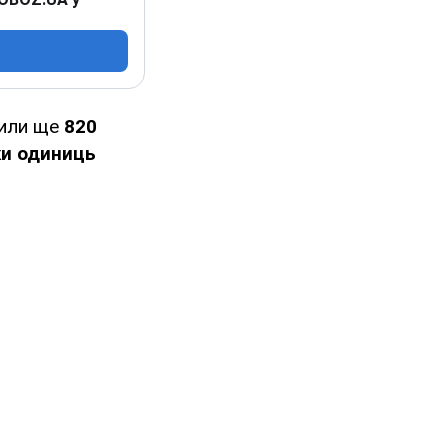
нили ще
820
и одиниць