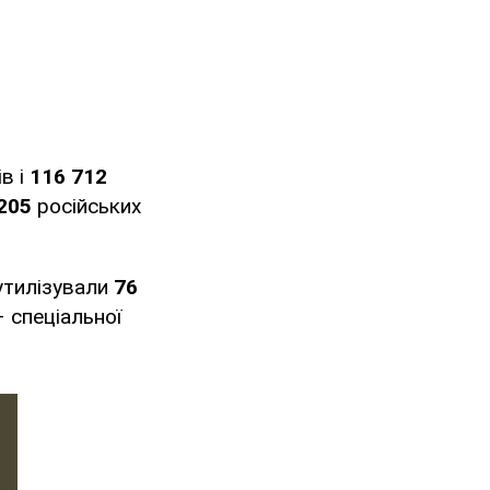
в і
116 712
205
російських
утилізували
76
– спеціальної