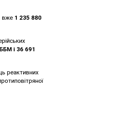
и вже
1 235 880
ерійських
 ББМ і 36 691
ць реактивних
протиповітряної