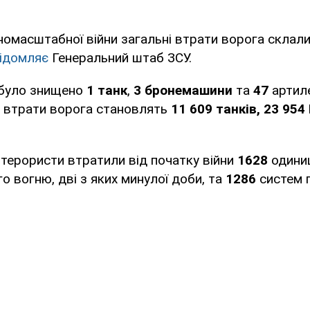
номасштабної війни загальні втрати ворога склал
ідомляє
Генеральний штаб ЗСУ.
 було знищено
1 танк
,
3 бронемашини
та
47
артил
і втрати ворога становлять
11 609 танків, 23 954
 терористи втратили від початку війни
1628
одини
о вогню, дві з яких минулої доби, та
1286
систем 