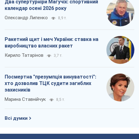
Два супертурніри Магучіх: спортивний
календар осені 2026 року
Олександр Липенко
8,9 т.
Ракетний щит і меч України: ставка на
виробництво власних ракет
Кирило Татарінов
3,7 т.
Посмертна "презумпція винуватості":
хто дозволив ТЦК судити загиблих
захисників
Марина Ставнійчук
8,5 т.
Всі думки