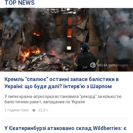
TOP NEWS
Кремль "спалює" останні запаси балістики в
Україні: що буде далі? Інтерв’ю з Шарпом
У липні країна-агресорка встановила "рекорд" за кількістю
балістичних ракет, запущених по Україні
2 години тому
22,9 т.
У Єкатеринбурзі атаковано склад Wildberries: є