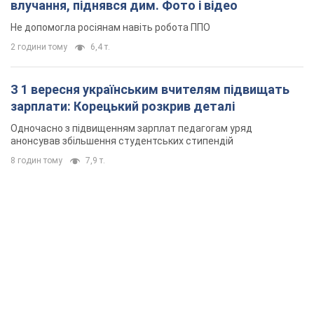
влучання, піднявся дим. Фото і відео
Не допомогла росіянам навіть робота ППО
2 години тому
6,4 т.
З 1 вересня українським вчителям підвищать
зарплати: Корецький розкрив деталі
Одночасно з підвищенням зарплат педагогам уряд
анонсував збільшення студентських стипендій
8 годин тому
7,9 т.