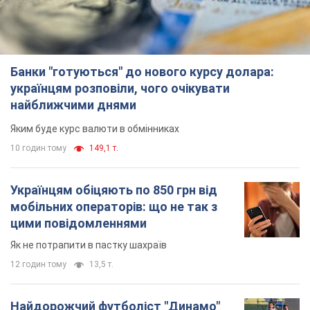
Банки "готуються" до нового курсу долара:
українцям розповіли, чого очікувати
найближчими днями
Яким буде курс валюти в обмінниках
10 годин тому
149,1 т.
Українцям обіцяють по 850 грн від
мобільних операторів: що не так з
цими повідомленнями
Як не потрапити в пастку шахраїв
12 годин тому
13,5 т.
Найдорожчий футболіст "Динамо"