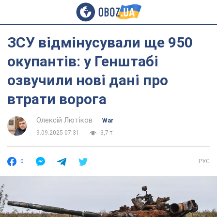
ЗСУ відмінусували ще 950
окупантів: у Генштабі
озвучили нові дані про
втрати ворога
Олексій Лютіков
War
9.09.2025 07:31
3,7 т.
0
РУС