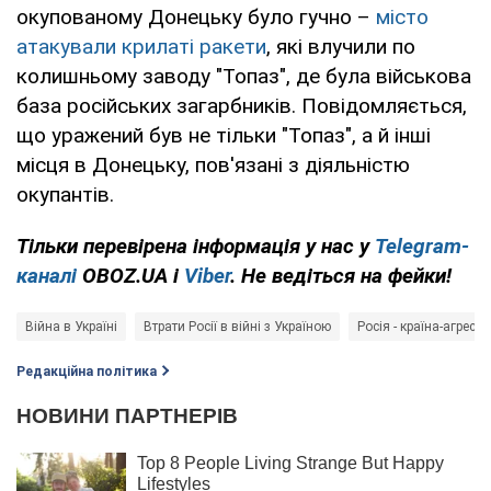
окупованому Донецьку було гучно –
місто
атакували крилаті ракети
, які влучили по
колишньому заводу "Топаз", де була військова
база російських загарбників. Повідомляється,
що уражений був не тільки "Топаз", а й інші
місця в Донецьку, пов'язані з діяльністю
окупантів.
Тільки
перевірена інформація у нас у
Telegram-
каналі
OBOZ.UA і
Viber
. Не ведіться на фейки!
Війна в Україні
Втрати Росії в війні з Україною
Росія - країна-агресор
Редакційна політика