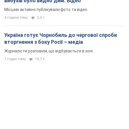
вибухів було видно дим. Відео
Місцеві активно публікували фото та відео
4 години тому
5,0 т.
Україна готує Чорнобиль до чергової спроби
вторгнення з боку Росії – медіа
Журналісти розповіли, що відбувається в зоні
7 годин тому
18,7 т.