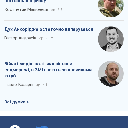
"останнього ривку"
Костянтин Машовець
9,7 т.
Дух Анкоріджа остаточно випарувався
Віктор Андрусів
7,5 т.
Війна і медіа: політика пішла в
соцмережі, а ЗМІ грають за правилами
ютуб
Павло Казарін
4,1 т.
Всі думки