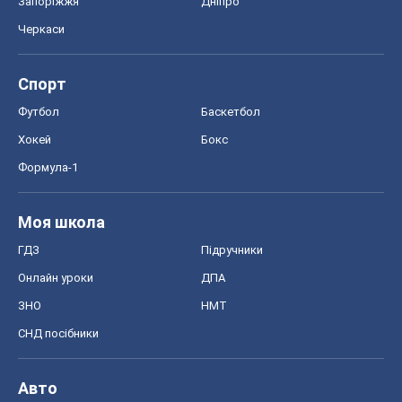
Запоріжжя
Дніпро
Черкаси
Спорт
Футбол
Баскетбол
Хокей
Бокс
Формула-1
Моя школа
ГДЗ
Підручники
Онлайн уроки
ДПА
ЗНО
НМТ
СНД посібники
Авто