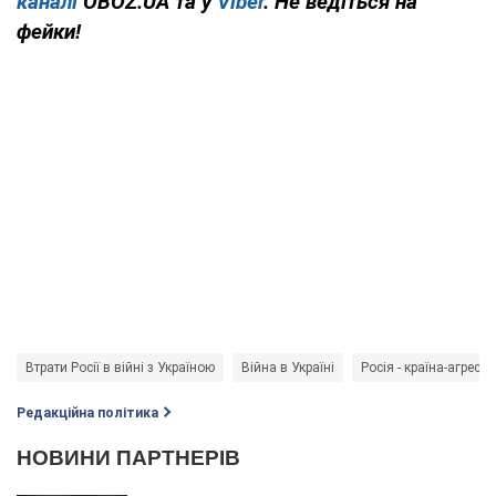
каналі
OBOZ.UA та у
Viber
. Не ведіться на
фейки!
Втрати Росії в війні з Україною
Війна в Україні
Росія - країна-агресор
Редакційна політика