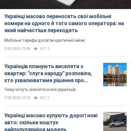
Українці масово переносять свої мобільні
номери на одного й того самого оператора: на
який найчастіше переходять
Мобільні тарифи досягли критичної межі
9.08.2026 23:48
67,1 т.
Українців планують виселяти з
квартир: "слуга народу" розповіла,
хто ухвалюватиме рішення про
знесення будинків
Чому хочуть зносити оселі українців
9.08.2026 23:18
60,1 т.
Українці масово купують дорогі нові
авто: скільки коштує
найпопулярніша модель