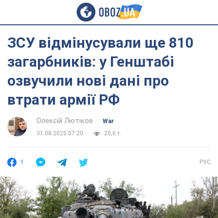
ЗСУ відмінусували ще 810
загарбників: у Генштабі
озвучили нові дані про
втрати армії РФ
Олексій Лютіков
War
31.08.2025 07:20
20,6 т.
1
РУС