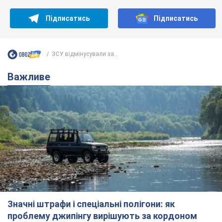
Підписатись
Підписатись
ЗСУ відмінусували за...
Важливе
Значні штрафи і спеціальні полігони: як
проблему джипінгу вирішують за кордоном