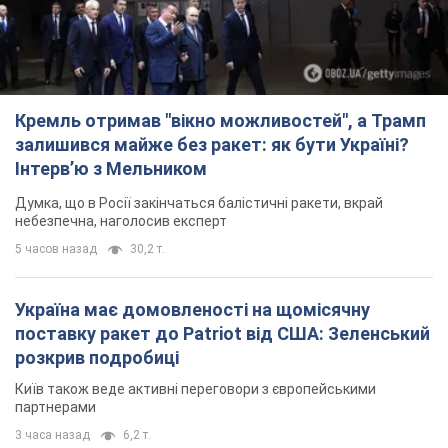
Кремль отримав "вікно можливостей", а Трамп
залишився майже без ракет: як бути Україні?
Інтерв’ю з Мельником
Думка, що в Росії закінчаться балістичні ракети, вкрай
небезпечна, наголосив експерт
5 часов назад
30,2 т.
Україна має домовленості на щомісячну
поставку ракет до Patriot від США: Зеленський
розкрив подробиці
Київ також веде активні переговори з європейськими
партнерами
3 часа назад
6,2 т.