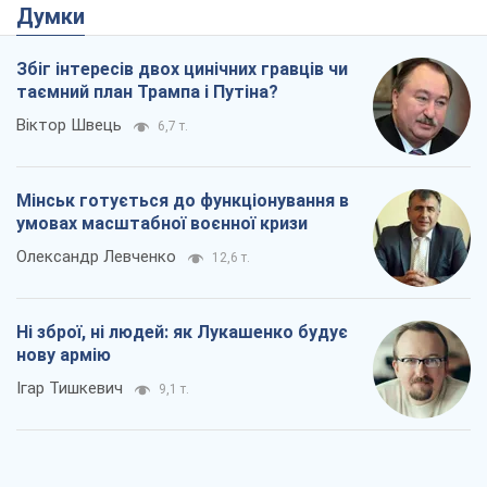
Думки
Збіг інтересів двох цинічних гравців чи
таємний план Трампа і Путіна?
Віктор Швець
6,7 т.
Мінськ готується до функціонування в
умовах масштабної воєнної кризи
Олександр Левченко
12,6 т.
Ні зброї, ні людей: як Лукашенко будує
нову армію
Ігар Тишкевич
9,1 т.