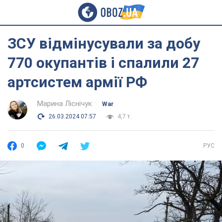
ЗСУ відмінусували за добу
770 окупантів і спалили 27
артсистем армії РФ
Марина Ліснічук
War
26.03.2024 07:57
4,7 т.
0
РУС