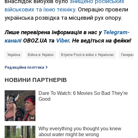
внаслідок вибухів було
знищено російських
військових та їхню техніку
. Операцію провели
українська розвідка та місцевий рух опору.
Лише
перевірена інформація в нас у
Telegram-
каналі
OBOZ.UA та
Viber
. Не ведіться на фейки!
Україна
Війна в Україні
Втрати Росії в війні з Україною
Генераль
Редакційна політика