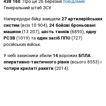
438 160
. Про це 26 березня
повідомив
Генеральний штаб ЗСУ.
Напередодні бійці знищили
27 артилерійських
систем
(всіх 10 904),
24 бойові броньовані
машини
(13 207),
шість танків
(6893),
одну
РСЗВ
(1019) та
один засіб ППО
(727)
російських військ.
У небі захисники збили
14
ворожих
БПЛА
оперативно-тактичного рівня
(всього 8553) і
чотири крилаті ракети
(2014).