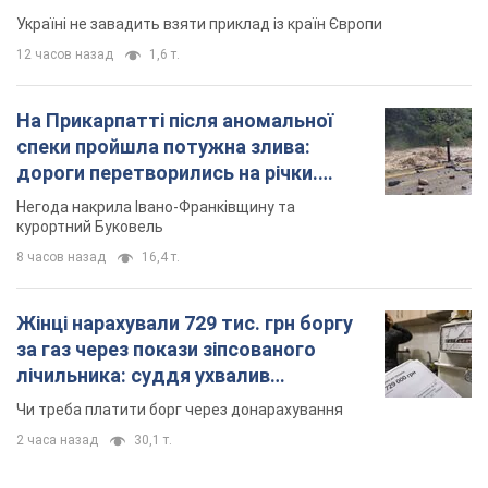
Україні не завадить взяти приклад із країн Європи
12 часов назад
1,6 т.
На Прикарпатті після аномальної
спеки пройшла потужна злива:
дороги перетворились на річки.
Відео
Негода накрила Івано-Франківщину та
курортний Буковель
8 часов назад
16,4 т.
Жінці нарахували 729 тис. грн боргу
за газ через покази зіпсованого
лічильника: суддя ухвалив
неочікуване рішення
Чи треба платити борг через донарахування
2 часа назад
30,1 т.