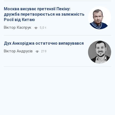
Війна і медіа: політика пішла в
соцмережі, а ЗМІ грають за правилами
ютуб
Павло Казарін
282
У полоні власних міфів: як
Костянтинівка стала головною
ідеологічною пасткою для російських