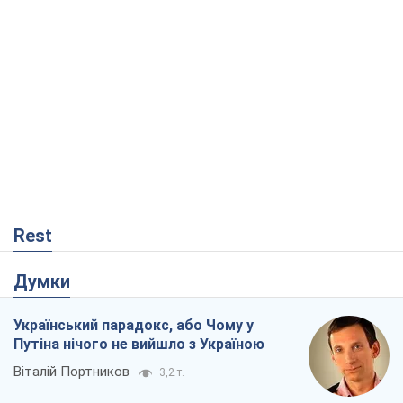
Думки
Український парадокс, або Чому у
Путіна нічого не вийшло з Україною
Віталій Портников
3,2 т.
Москва висуває претензії Пекіну:
дружба перетворюється на залежність
Росії від Китаю
Віктор Каспрук
5,0 т.
Дух Анкоріджа остаточно випарувався
Віктор Андрусів
219