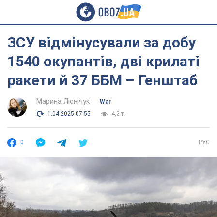
ЗСУ відмінусували за добу
1540 окупантів, дві крилаті
ракети й 37 ББМ – Генштаб
Марина Ліснічук
War
1.04.2025 07:55
4,2 т.
0
РУС