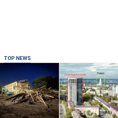
Києво-Печерську лавру закриють 80-метровим
"монстром"? Чому влада Києва відмовилась
зупиняти будівництво хмарочоса
"московського вірянина"
Яка реакція Кличка на петицію щодо скасування будівництва
3 часа назад
29,7 т.
Армія РФ запустила по Одесі 11 ракет різного
типу та до 100 дронів: горіли історичні будівлі,
є постраждалі. Фото та відео