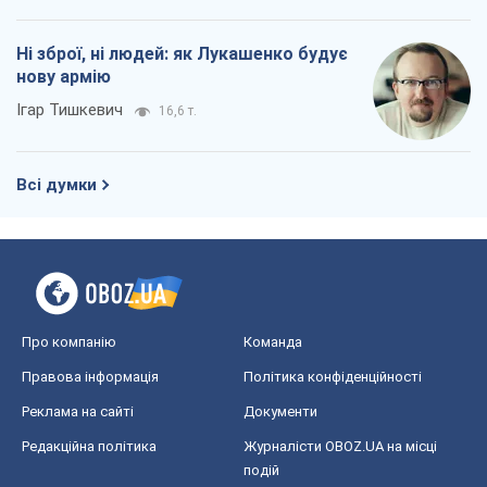
Про компанію
Команда
Правова інформація
Політика конфіденційності
Реклама на сайті
Документи
Редакційна політика
Журналісти OBOZ.UA на місці
подій
OBOZ.UA
Політика
Світ
Розслідування
Блоги
Суспільство
Регіони України
Київ
Харків
Запоріжжя
Дніпро