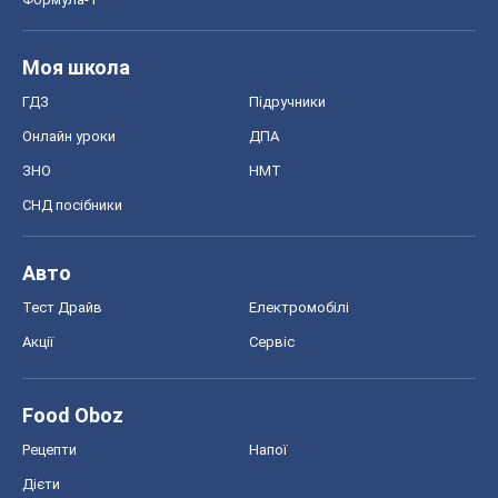
Акції
Сервіс
Food Oboz
Рецепти
Напої
Дієти
Економіка
Ринки та компанії
Макроекономіка
MedOboz
Новини медицини
MAMACLUB
Шоу
Афіша
Плітки