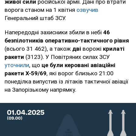
живої сили
російської армії. Дані про втрати
ворога станом на 1 квітня
озвучив
Генеральний штаб ЗСУ.
Напередодні захисники збили в небі
46
безпілотників оперативно-тактичного рівня
(всього 31 462), а також
дві
ворожі
крилаті
ракети
(3123). У Повітряних силах ЗСУ
уточнили
, що
це були керовані авіаційні
ракети Х-59/69
, які ворог близько 21:00
понеділка випустив із літаків тактичної авіації
на Запорізькому напрямку.