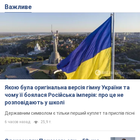
чому її боялася Російська імперія: про це не
розповідають у школі
Державним символом є тільки перший куплет та приспів пісні
6 часов назад
25,9 т.
Олександру Пономарьову – 53: що
відомо про трьох дітей секс-
символа 90-х та який вигляд вони
мають
За розвитком кар'єри артист не забував про
особисте щастя
11 часов назад
9,3 т.
У ПриватБанку розповіли, чи дійсні
долари 1996 року: чи приймають
обмінники та банки такі купюри
Що робити, якщо банки та обмінні пункти не