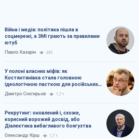
окупантів
Дмитро Снєгирьов
1,7 т.
Рекрутинг: оновлений і, схоже,
корисний ворожий досвід, або
Діалектика вибагливого боягузтва
Олександр Кірш
1,7 т.
Ні зброї, ні людей: як Лукашенко будує
нову армію
Ігар Тишкевич
16,6 т.
Всі думки