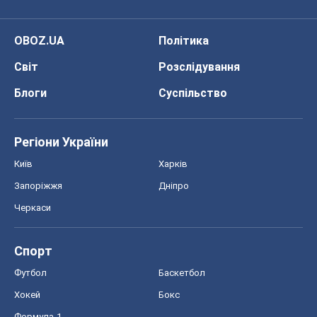
Черкаси
Спорт
Футбол
Баскетбол
Хокей
Бокс
Формула-1
Моя школа
ГДЗ
Підручники
Онлайн уроки
ДПА
ЗНО
НМТ
СНД посібники
Авто
Тест Драйв
Електромобілі