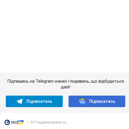
Підпишись на Telegram-канал і подивись, що відбудеться
далі!
Підписатись
Підписатись
ЗСУ відмінусували за...
Важливе
Якою була оригінальна версія гімну України та