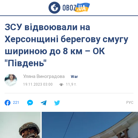
ЗСУ відвоювали на
Херсонщині берегову смугу
шириною до 8 км – ОК
"Південь"
Уляна Виноградова
War
19.11.2023 03:00
11,9 т.
221
РУС