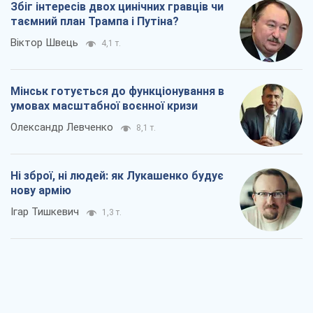
Збіг інтересів двох цинічних гравців чи
таємний план Трампа і Путіна?
Віктор Швець
4,1 т.
Мінськ готується до функціонування в
умовах масштабної воєнної кризи
Олександр Левченко
8,1 т.
Ні зброї, ні людей: як Лукашенко будує
нову армію
Ігар Тишкевич
1,3 т.