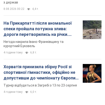
з держав
8.08.2026 00:22
4,4 т.
На Прикарпатті після аномальної
спеки пройшла потужна злива:
дороги перетворились на річки.
Відео
Негода накрила Івано-Франківщину та
курортний Буковель
4 години тому
6,8 т.
Хорватія принизила збірну Росії зі
спортивної гімнастики, офіційно не
допустивши до чемпіонату Європи
основних спортсменів
Турнір відбудеться в Загребі з 13 по 23 серпня
4 години тому
6,0 т.