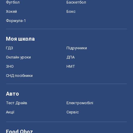
Футбол
Баскетбол
Хокей
Бокс
Формула-1
Моя школа
ГДЗ
Підручники
Онлайн уроки
ДПА
ЗНО
НМТ
СНД посібники
Авто
Тест Драйв
Електромобілі
Акції
Сервіс
Food Oboz