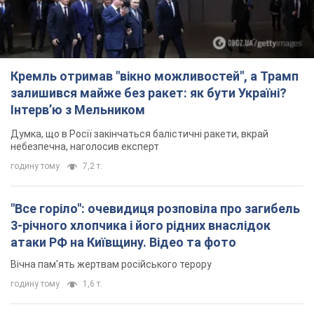
Кремль отримав "вікно можливостей", а Трамп
залишився майже без ракет: як бути Україні?
Інтерв’ю з Мельником
Думка, що в Росії закінчаться балістичні ракети, вкрай
небезпечна, наголосив експерт
годину тому
7,2 т.
"Все горіло": очевидиця розповіла про загибель
3-річного хлопчика і його рідних внаслідок
атаки РФ на Київщину. Відео та фото
Вічна пам'ять жертвам російського терору
годину тому
1,6 т.