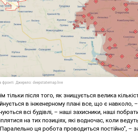
їм тільки після того, як знищується велика кількість
руйнується в інженерному плані все, що є навколо,
йнуються всі будівлі, – наші захисники, наші побра
іплятися на тих позиціях, які водночас, коли ведут
Паралельно ця робота проводиться постійно", – 