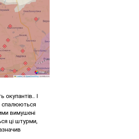
 окупантів.. І
 – спалюються
тими вимушені
ься ці штурми,
зазначив