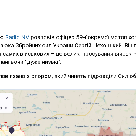
'ю
Radio NV
розповів офіцер 59-ї окремої мотопіхо
дзюка Збройних сил України Сергій Цехоцький. Він
я самих військових – це великі просування військ 
ані вони "дуже низькі".
ов'язано з опором, який чинять підрозділи Сил об