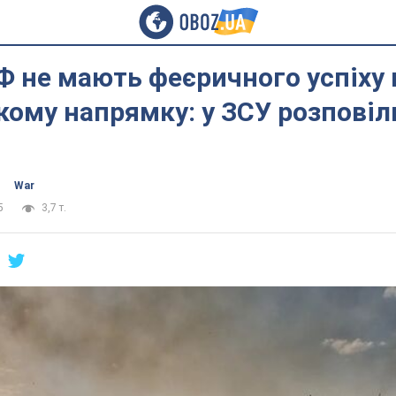
Ф не мають феєричного успіху 
ому напрямку: у ЗСУ розповіл
War
5
3,7 т.