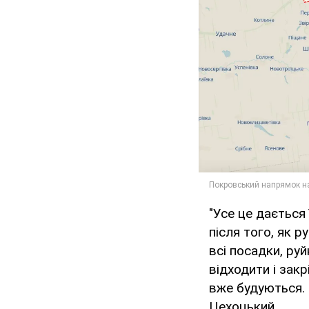
"Усе це дається 
після того, як 
всі посадки, ру
відходити і закр
вже будуються. 
Цехоцький.