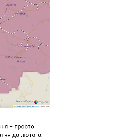
ння – просто
втня до лютого.