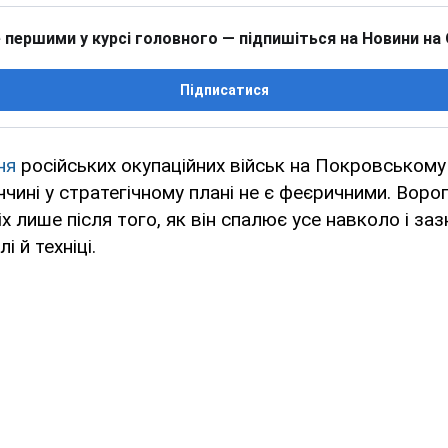
 першими у курсі головного — підпишіться на Новини на
Підписатися
ня
російських окупаційних військ на Покровському
чині у стратегічному плані не є феєричними. Воро
х лише після того, як він спалює усе навколо і за
і й техніці.