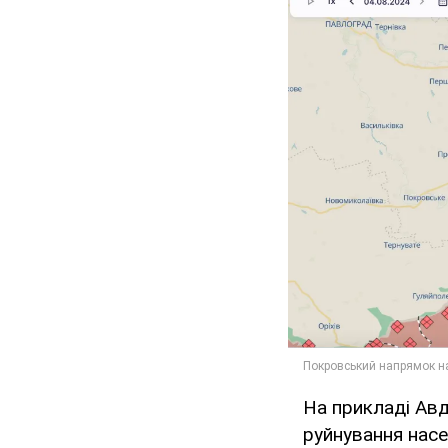
На прикладі Авд
руйнування насе