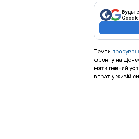
Будьте
Google
Темпи
просуван
фронту на Донеч
мати певний успі
втрат у живій сил