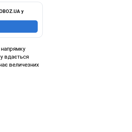
 OBOZ.UA у
 напрямку
гу вдається
знає величезних