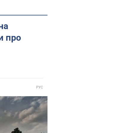
на
и про
РУС