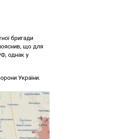
тної бригади
 пояснив, що для
РФ, однак у
орони України.