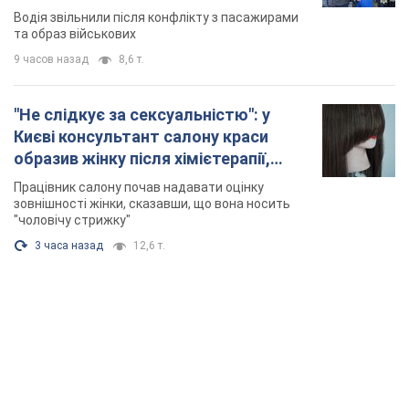
Відео
Водія звільнили після конфлікту з пасажирами
та образ військових
9 часов назад
8,6 т.
"Не слідкує за сексуальністю": у
Києві консультант салону краси
образив жінку після хімієтерапії,
розгорівся скандал. Фото
Працівник салону почав надавати оцінку
зовнішності жінки, сказавши, що вона носить
"чоловічу стрижку"
3 часа назад
12,6 т.