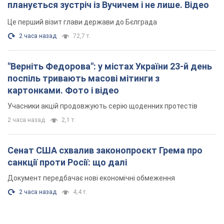
планується зустріч із Вучичем і не лише. Відео
Це перший візит глави держави до Бєлграда
2 часа назад
72,7 т.
"Верніть Федорова": у містах України 23-й день
поспіль тривають масові мітинги з
картонками. Фото і відео
Учасники акцій продовжують серію щоденних протестів
2 часа назад
2,1 т.
Сенат США схвалив законопроєкт Грема про
санкції проти Росії: що далі
Документ передбачає нові економічні обмеження
2 часа назад
4,4 т.