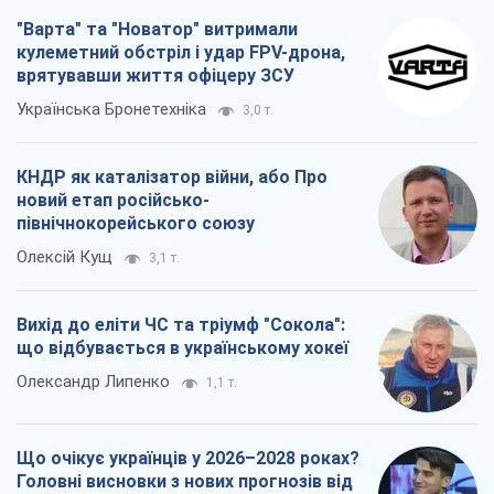
"Варта" та "Новатор" витримали
кулеметний обстріл і удар FPV-дрона,
врятувавши життя офіцеру ЗСУ
Українська Бронетехніка
3,0 т.
КНДР як каталізатор війни, або Про
новий етап російсько-
північнокорейського союзу
Олексій Кущ
3,1 т.
Вихід до еліти ЧС та тріумф "Сокола":
що відбувається в українському хокеї
Олександр Липенко
1,1 т.
Що очікує українців у 2026–2028 роках?
Головні висновки з нових прогнозів від