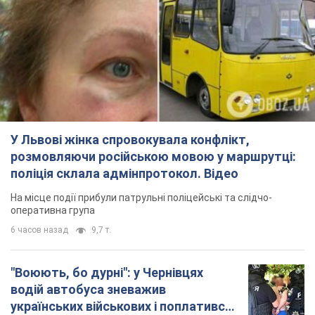
У Львові жінка спровокувала конфлікт,
розмовляючи російською мовою у маршрутці:
поліція склала адмінпротокол. Відео
На місце події прибули патрульні поліцейські та слідчо-
оперативна група
6 часов назад
9,7 т.
"Воюють, бо дурні": у Чернівцях
водій автобуса зневажив
українських військових і поплатився.