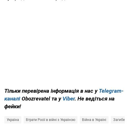
Тільки перевірена інформація в нас у
Telegram-
каналі
Obozrevatel та у
Viber
. Не ведіться на
фейки!
Україна
Втрати Росії в війні з Україною
Війна в Україні
Загибель 