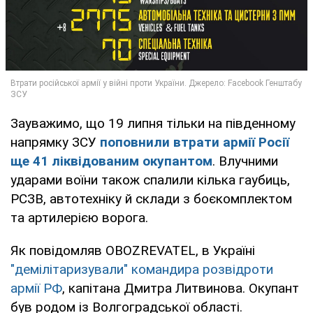
Зауважимо, що 19 липня тільки на південному
напрямку ЗСУ
поповнили втрати армії Росії
ще 41 ліквідованим окупантом
. Влучними
ударами воїни також спалили кілька гаубиць,
РСЗВ, автотехніку й склади з боєкомплектом
та артилерією ворога.
Як повідомляв OBOZREVATEL, в Україні
"демілітаризували" командира розвідроти
армії РФ
, капітана Дмитра Литвинова. Окупант
був родом із Волгоградської області.