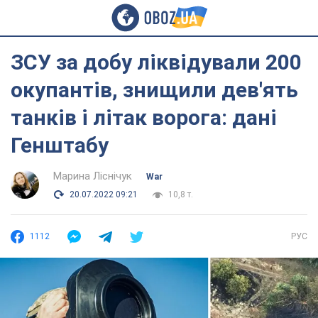
ЗСУ за добу ліквідували 200
окупантів, знищили дев'ять
танків і літак ворога: дані
Генштабу
Марина Ліснічук
War
20.07.2022 09:21
10,8 т.
1112
РУС