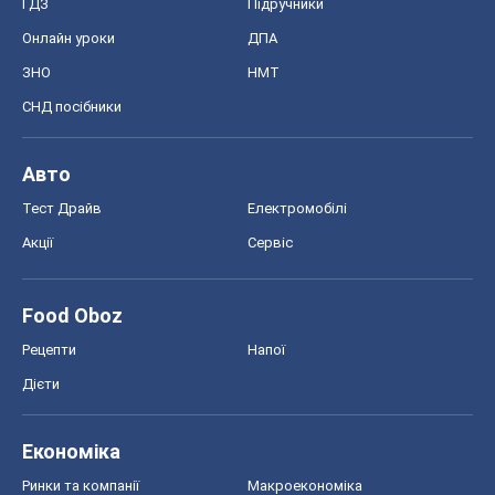
ГДЗ
Підручники
Онлайн уроки
ДПА
ЗНО
НМТ
СНД посібники
Авто
Тест Драйв
Електромобілі
Акції
Сервіс
Food Oboz
Рецепти
Напої
Дієти
Економіка
Ринки та компанії
Макроекономіка