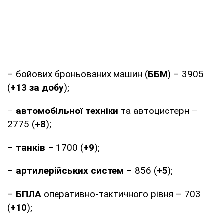
– бойових броньованих машин (
ББМ
) ‒ 3905
(
+13 за добу
);
–
автомобільної техніки
та автоцистерн –
2775 (
+8
);
–
танків
‒ 1700 (
+9
);
–
артилерійських систем
– 856 (
+5
);
–
БПЛА
оперативно-тактичного рівня – 703
(
+10
);