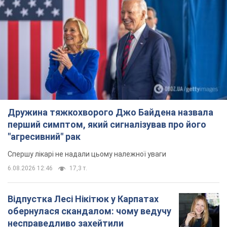
Дружина тяжкохворого Джо Байдена назвала
перший симптом, який сигналізував про його
"агресивний" рак
Спершу лікарі не надали цьому належної уваги
6.08.2026 12:46
17,3 т.
Відпустка Лесі Нікітюк у Карпатах
обернулася скандалом: чому ведучу
несправедливо захейтили