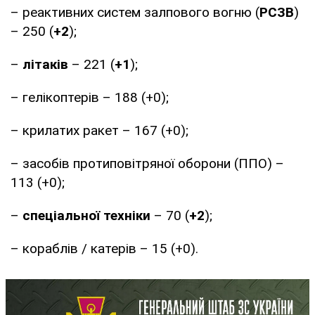
– реактивних систем залпового вогню (
РСЗВ
)
– 250 (
+2
);
–
літаків
– 221 (
+1
);
– гелікоптерів – 188 (+0);
– крилатих ракет – 167 (+0);
– засобів протиповітряної оборони (ППО) –
113 (+0);
–
спеціальної техніки
– 70 (
+2
);
– кораблів / катерів – 15 (+0).