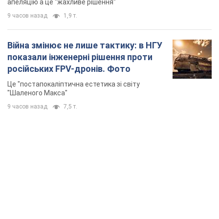
апеляцію а це "жахливе рішення"
9 часов назад
1,9 т.
Війна змінює не лише тактику: в НГУ
показали інженерні рішення проти
російських FPV-дронів. Фото
Це "постапокаліптична естетика зі світу
"Шаленого Макса"
9 часов назад
7,5 т.