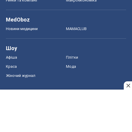
Ринки та компанії
Макроекономіка
MedOboz
Новини медицини
MAMACLUB
Шоу
Афіша
Плітки
Краса
Мода
Жіночий журнал