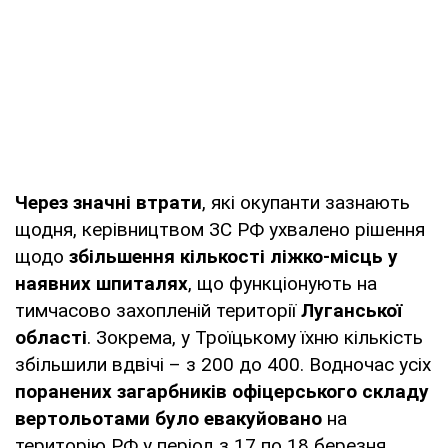
Через значні втрати
, які окупанти зазнають
щодня, керівництвом ЗС РФ ухвалено рішення
щодо
збільшення кількості ліжко-місць у
наявних шпиталях
, що функціонують на
тимчасово захопленій території
Луганської
області
. Зокрема, у Троїцькому їхню кількість
збільшили вдвічі – з 200 до 400. Водночас усіх
поранених загарбників офіцерського складу
вертольотами було евакуйовано
на
територію РФ у період з 17 по 18 березня.