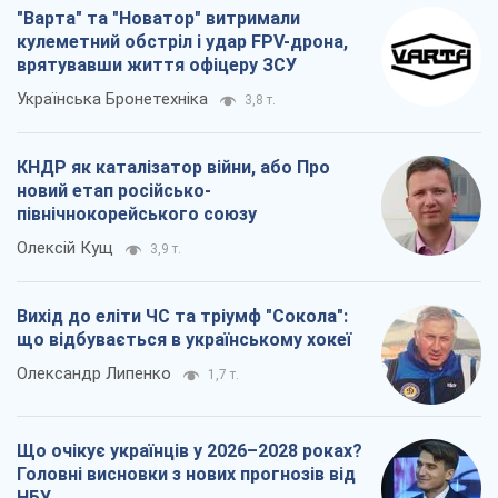
"Варта" та "Новатор" витримали
кулеметний обстріл і удар FPV-дрона,
врятувавши життя офіцеру ЗСУ
Українська Бронетехніка
3,8 т.
КНДР як каталізатор війни, або Про
новий етап російсько-
північнокорейського союзу
Олексій Кущ
3,9 т.
Вихід до еліти ЧС та тріумф "Сокола":
що відбувається в українському хокеї
Олександр Липенко
1,7 т.
Що очікує українців у 2026–2028 роках?
Головні висновки з нових прогнозів від
НБУ