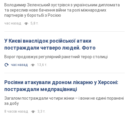
Володимир Зеленський зустрівся з українським дипломата
та окреслив нове бачення війни та ролі міжнародних
партнерів у боротьбі з Росією
час назад
5,8 т.
У Києві внаслідок російської атаки
постраждали четверо людей. Фото
Ворог продовжує регулярний ракетний терор столиці
час назад
13,6 т.
Росіяни атакували дроном лікарню у Херсоні:
постраждали медпрацівниці
Загалом постраждали чотири жінки – і вони не єдині поранені
за добу
8 часов назад
3,3 т.