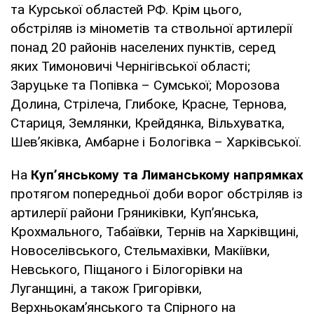
та Курської областей РФ. Крім цього,
обстріляв із мінометів та ствольної артилерії
понад 20 районів населених пунктів, серед
яких Тимоновичі Чернігівської області;
Заруцьке та Попівка – Сумської; Морозова
Долина, Стрілеча, Глибоке, Красне, Тернова,
Стариця, Землянки, Крейдянка, Вільхуватка,
Шев’яківка, Амбарне і Бологівка – Харківської.
На
Куп’янському та Лиманському напрямках
протягом попередньої доби ворог обстріляв із
артилерії райони Гряниківки, Куп’янська,
Крохмального, Табаївки, Тернів на Харківщині,
Новоселівського, Стельмахівки, Макіївки,
Невського, Піщаного і Білогорівки на
Луганщині, а також Григорівки,
Верхньокам’янського та Спірного на