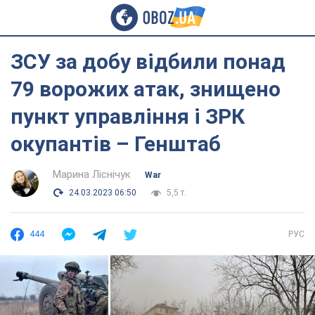
ЗСУ за добу відбили понад
79 ворожих атак, знищено
пункт управління і ЗРК
окупантів – Генштаб
Марина Ліснічук
War
24.03.2023 06:50
5,5 т.
444
РУС