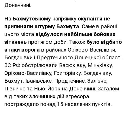
Донеччині.
На
Бахмутському
напрямку
окупанти не
припиняли штурму Бахмута
. Саме в районі
цього міста
відбулося найбільше бойових
зіткнень
протягом доби. Також
було відбито
атаки ворога
в районах Оріхово-Василівки,
Богданівки і Предтечиного Донецької області.
ЗС РФ обстрілювали Васюківку, Міньківку,
Оріхово-Василівку, Григорівку, Богданівку,
Бахмут, Іванівське, Предтечине, Залізне,
Північне та Нью-Йорк на Донеччині. Загалом
від таких злочинних дій агресора
постраждало понад 15 населених пунктів.