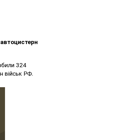
й автоцистерн
 збили 324
н військ РФ.