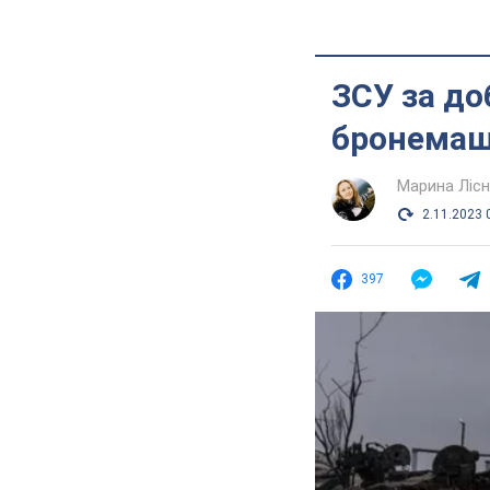
ЗСУ за до
бронемаши
Марина Лісн
2.11.2023 
397