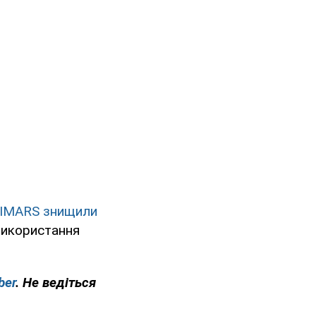
HIMARS знищили
 використання
ber
. Не ведіться