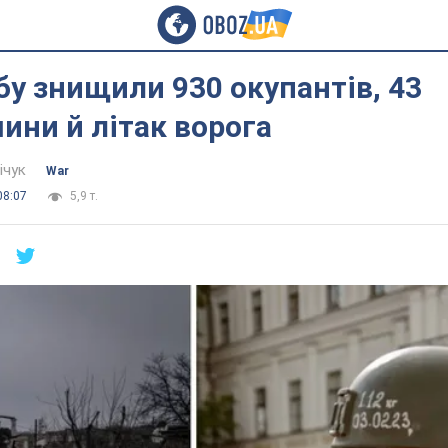
бу знищили 930 окупантів, 43
ни й літак ворога
ічук
War
08:07
5,9 т.