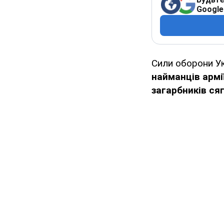
Google
Сили оборони Ук
найманців
армі
загарбників ся