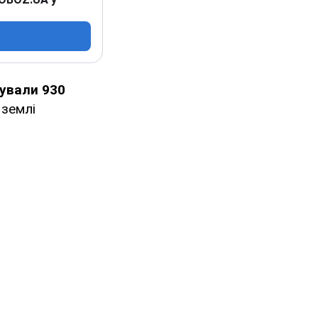
сували
930
 землі