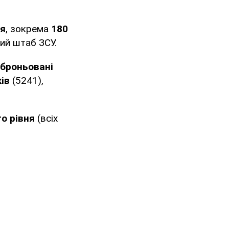
ня
, зокрема
180
ий штаб ЗСУ.
 броньовані
ів
(5241),
о рівня
(всіх