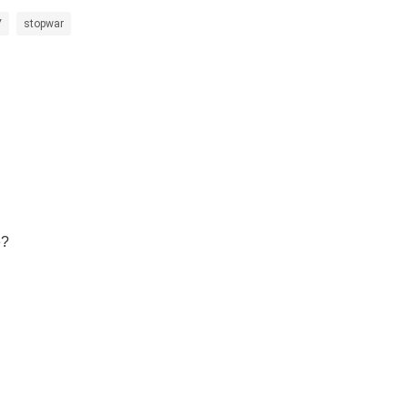
У
stopwar