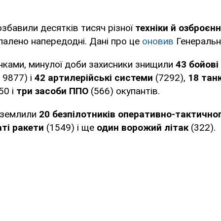
збавили десятків тисяч різної
техніки й озброєн
палено напередодні. Дані про це
оновив
Генеральн
унками, минулої доби захисники знищили
43 бойові
 9877) і
42 артилерійські системи
(7292),
18 танк
50 і
три засоби ППО
(566) окупантів.
риземлили
20 безпілотників оперативно-тактичног
аті ракети
(1549) і ще
один ворожий літак
(322).