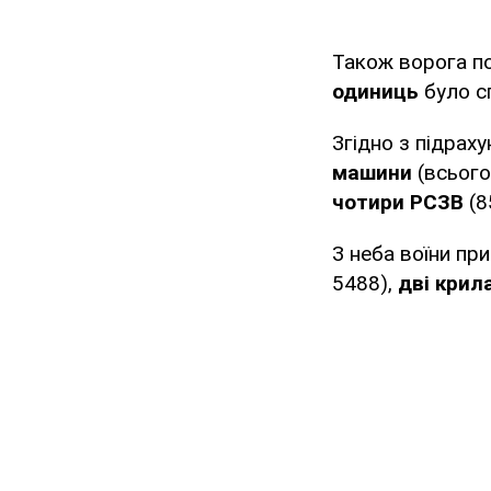
Також ворога по
одиниць
було с
Згідно з підрах
машини
(всього
чотири РСЗВ
(8
З неба воїни п
5488),
дві крил