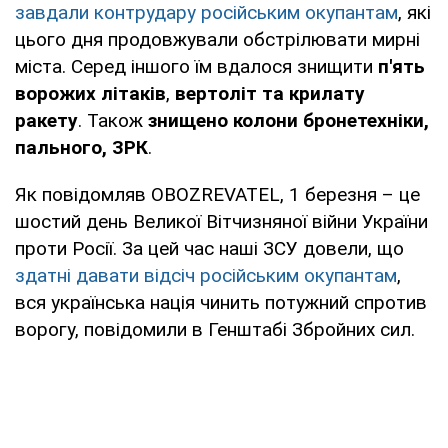
завдали контрудару російським окупантам
, які
цього дня продовжували обстрілювати мирні
міста. Серед іншого їм вдалося знищити
п'ять
ворожих літаків
,
вертоліт та крилату
ракету
. Також
знищено колони бронетехніки,
пального, ЗРК
.
Як повідомляв OBOZREVATEL, 1 березня – це
шостий день Великої Вітчизняної війни України
проти Росії. За цей час наші ЗСУ довели, що
здатні давати відсіч російським окупантам
,
вся українська нація чинить потужний спротив
ворогу, повідомили в Генштабі Збройних сил.