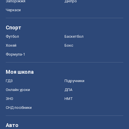
Запоріжжя
Дніпро
Черкаси
Спорт
Футбол
Баскетбол
Хокей
Бокс
Формула-1
Моя школа
ГДЗ
Підручники
Онлайн уроки
ДПА
ЗНО
НМТ
СНД посібники
Авто