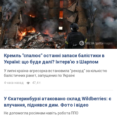
Кремль "спалює" останні запаси балістики в
Україні: що буде далі? Інтерв’ю з Шарпом
У липні країна-агресорка встановила "рекорд" за кількістю
балістичних ракет, запущених по Україні
4 часа назад
47,4 т.
У Єкатеринбурзі атаковано склад Wildberries: є
влучання, піднявся дим. Фото і відео
Не допомогла росіянам навіть робота ППО