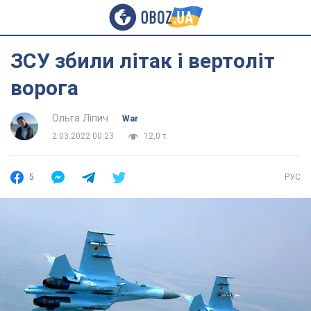
ЗСУ збили літак і вертоліт
ворога
Ольга Ліпич
War
2.03.2022 00:23
12,0 т.
5
РУС