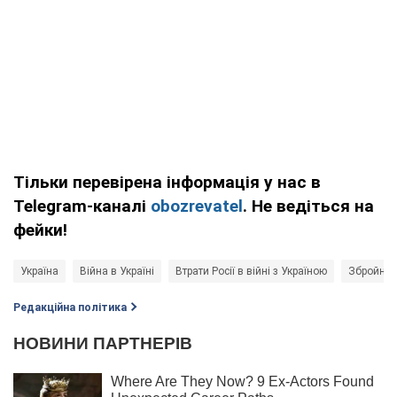
Тільки перевірена інформація у нас в
Telegram-каналі
obozrevatel
. Не ведіться на
фейки!
Україна
Війна в Україні
Втрати Росії в війні з Україною
Збройні 
Редакційна політика