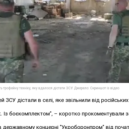
 ЗСУ дістали в селі, яке звільнили від російських
к. Із боєкомплектом", – коротко прокоментували з
 державному концерні "Укроборонпром" від початк