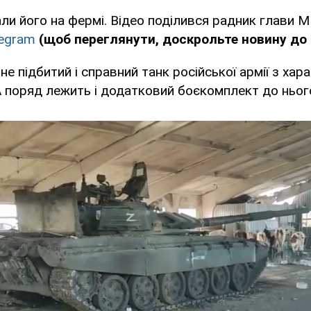
ли його на фермі. Відео поділився радник глави 
legram
(щоб переглянути, доскрольте новину до 
не підбитий і справний танк російської армії з ха
А поряд лежить і додатковий боєкомплект до ньог