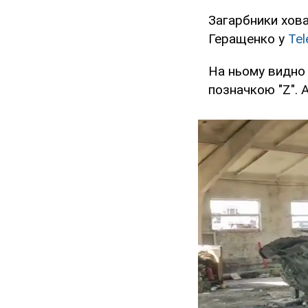
Загарбники хова
Геращенко у
Te
На ньому видно 
позначкою "Z". 