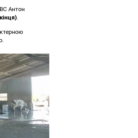
МВС Антон
кінця)
.
рактерною
о.