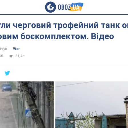
ли черговий трофейний танк о
овим боєкомплектом. Відео
ічук
War
35
81,4 т.