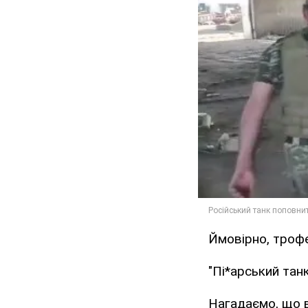
Ймовірно, трофей
"Пі*арський тан
Нагадаємо, що в