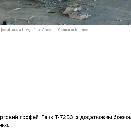
рговий трофей. Танк Т-72Б3 із додатковим боєко
нко.