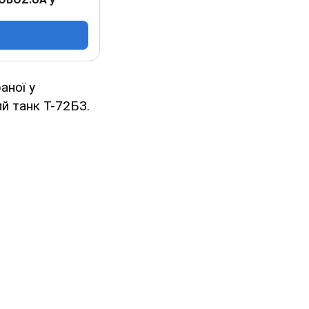
аної у
ий танк Т-72БЗ.