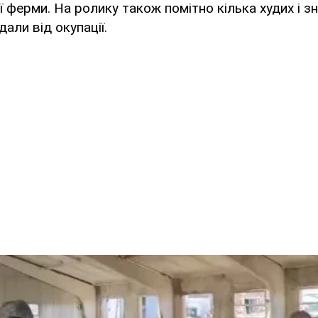
ї ферми. На ролику також помітно кілька худих і з
али від окупації.