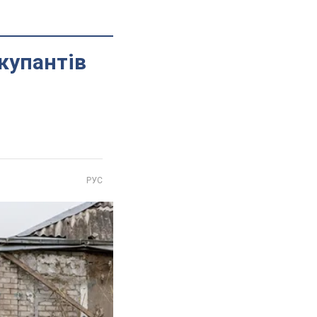
купантів
РУС