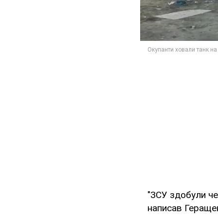
"ЗСУ здобули че
написав Гераще