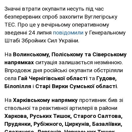
Значні втрати окупанти несуть під час
безперервних спроб захопити Вуглегірську
ТЕС. Про це у вечірньому оперативному
зведенні 24 липня
повідомили
у Генеральному
Штабі Збройних Сил України.
На
Волинському, Поліському та Сіверському
напрямках
ситуація залишається незмінною.
Впродовж дня російські окупанти обстріляли
села
Гай Чернігівської області
та
Гудове,
Білопілля
і
Старі Вирки Сумської області
.
На
Харківському напрямку
противник бив зі
ствольної та реактивної артилерії в райони
Харкова, Руських Тишок, Старого Салтова,
Прудянки, Рубіжного, Циркунів, Базаліївки,
Слатиного, Дергачів, Черкаських Тишок,