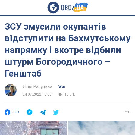
ЗСУ змусили окупантів
відступити на Бахмутському
напрямку і вкотре відбили
штурм Богородичного –
Генштаб
Лілія Рагуцька
War
24.07.2022 18:56
16,3 т.
919
РУС