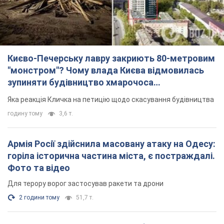
Києво-Печерську лавру закриють 80-метровим
"монстром"? Чому влада Києва відмовилась
зупиняти будівництво хмарочоса
"московського вірянина"
Яка реакція Кличка на петицію щодо скасування будівництва
годину тому
3,6 т.
Армія Росії здійснила масовану атаку на Одесу:
горіла історична частина міста, є постраждалі.
Фото та відео
Для терору ворог застосував ракети та дрони
2 години тому
51,7 т.