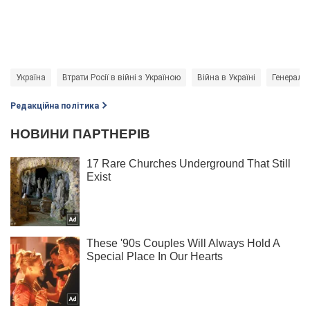
Україна
Втрати Росії в війні з Україною
Війна в Україні
Генераль
Редакційна політика