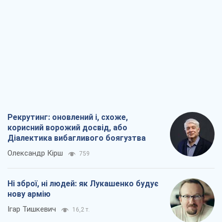
Рекрутинг: оновлений і, схоже,
корисний ворожий досвід, або
Діалектика вибагливого боягузтва
Олександр Кірш
759
Ні зброї, ні людей: як Лукашенко будує
нову армію
Ігар Тишкевич
16,2 т.