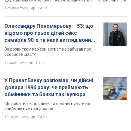
Державним символом є тільки перший куплет та приспів пісні
4 години тому
14,5 т.
Олександру Пономарьову – 53: що
відомо про трьох дітей секс-
символа 90-х та який вигляд вони
мають
За розвитком кар'єри артист не забував про
особисте щастя
9 годин тому
8,3 т.
У ПриватБанку розповіли, чи дійсні
долари 1996 року: чи приймають
обмінники та банки такі купюри
Що робити, якщо банки та обмінні пункти не
приймають старі долари
10 годин тому
74,6 т.