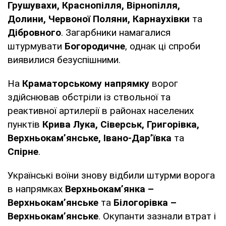
Грушувахи, Краснопілля, Вірнопілля,
Долини, Червоної Поляни, Карнаухівки
та
Дібровного
. Загарбники намагалися
штурмувати
Богородичне
, однак ці спроби
виявилися безуспішними.
На
Краматорському напрямку
ворог
здійснював обстріли із ствольної та
реактивної артилерії в районах населених
пунктів
Крива Лука, Сіверськ, Григорівка,
Верхньокам’янське, Івано-Дар’ївка
та
Спірне
.
Українські воїни знову відбили штурми ворога
в напрямках
Верхньокам’янка –
Верхньокам’янське
та
Білогорівка –
Верхньокам’янське
. Окупанти зазнали втрат і