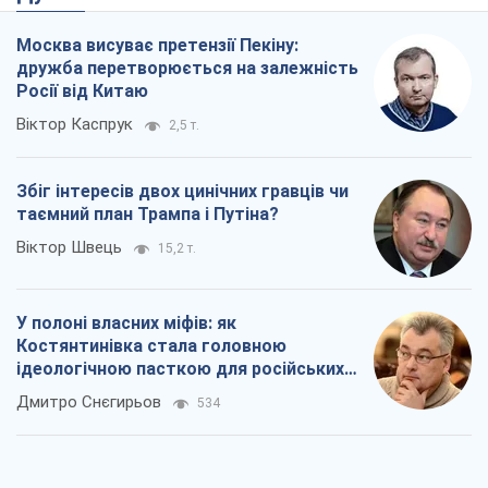
Москва висуває претензії Пекіну:
дружба перетворюється на залежність
Росії від Китаю
Віктор Каспрук
2,5 т.
Збіг інтересів двох цинічних гравців чи
таємний план Трампа і Путіна?
Віктор Швець
15,2 т.
У полоні власних міфів: як
Костянтинівка стала головною
ідеологічною пасткою для російських
окупантів
Дмитро Снєгирьов
534