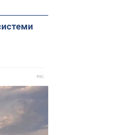
тсистеми
РУС