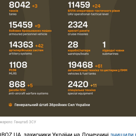
BOZ.UA, захисники України на Донеччині
знищили 