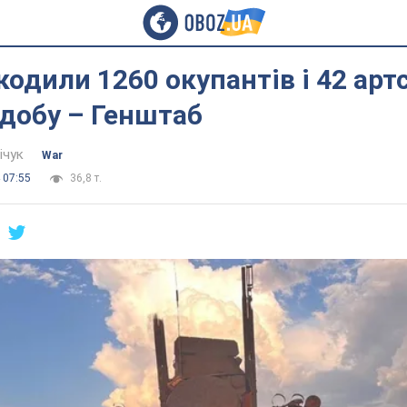
одили 1260 окупантів і 42 ар
 добу – Генштаб
ічук
War
 07:55
36,8 т.