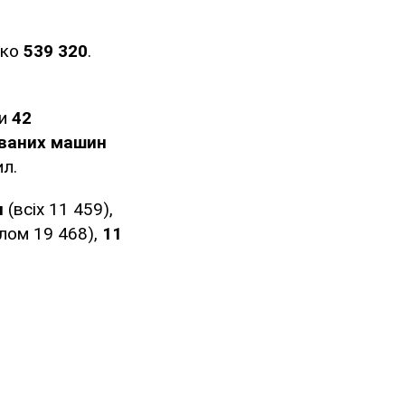
ько
539 320
.
ли
42
ованих машин
ил.
я
(всіх 11 459),
лом 19 468),
11