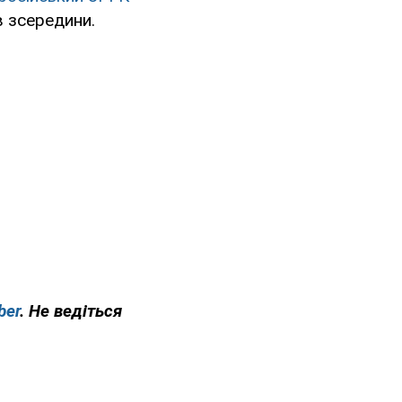
в зсередини.
ber
. Не ведіться