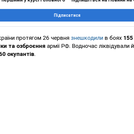
Підписатися
країни протягом 26 червня
знешкодили
в боях
155
іки та озброєння
армії РФ. Водночас ліквідували 
60 окупантів
.