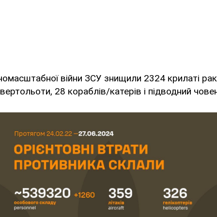
номасштабної війни ЗСУ знищили 2324 крилаті рак
 вертольоти, 28 кораблів/катерів і підводний чове