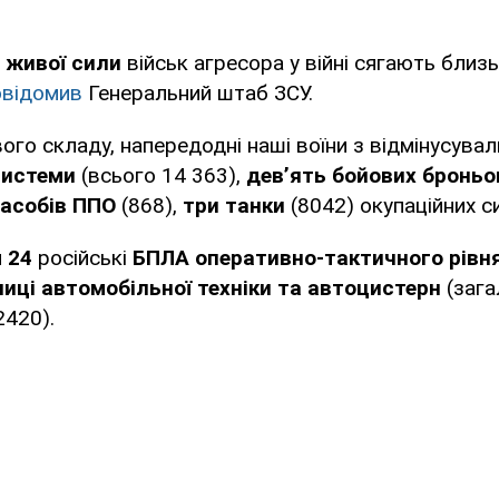
 живої сили
військ агресора у війні сягають близ
овідомив
Генеральний штаб ЗСУ.
вого складу, напередодні наші воїни з відмінусува
системи
(всього 14 363),
дев’ять бойових бронь
засобів
ППО
(868),
три танки
(8042) окупаційних с
и
24
російські
БПЛА оперативно-тактичного рівн
иці автомобільної техніки та автоцистерн
(зага
2420).