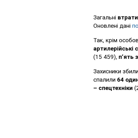
Загальні
втрати
Оновлені дані
п
Так, крім особо
артилерійські 
(15 459),
п’ять 
Захисники збил
спалили
64 один
– спецтехніки
(