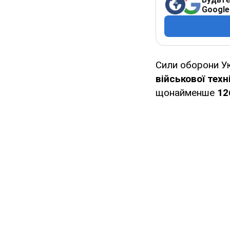
Google
Сили оборони У
військової техн
щонайменше
12