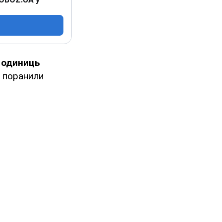
 одиниць
й поранили