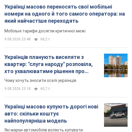
Українці масово переносять свої мобільні
номери на одного й того самого оператора: на
який найчастіше переходять
Мобільні тарифи досягли критичної межі
9.08.2026 23:48
68,2 т.
Українців планують виселяти з
квартир: "слуга народу" розповіла,
хто ухвалюватиме рішення про
знесення будинків
Чому хочуть зносити оселі українців
9.08.2026 23:18
60,7 т.
Українці масово купують дорогі нові
авто: скільки коштує
найпопулярніша модель
Які марки автомобілів воліють купувати