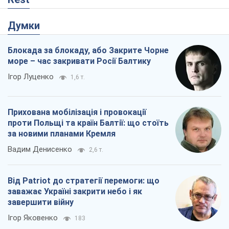
Думки
Блокада за блокаду, або Закрите Чорне
море – час закривати Росії Балтику
Ігор Луценко
1,6 т.
Прихована мобілізація і провокації
проти Польщі та країн Балтії: що стоїть
за новими планами Кремля
Вадим Денисенко
2,6 т.
Від Patriot до стратегії перемоги: що
заважає Україні закрити небо і як
завершити війну
Ігор Яковенко
183