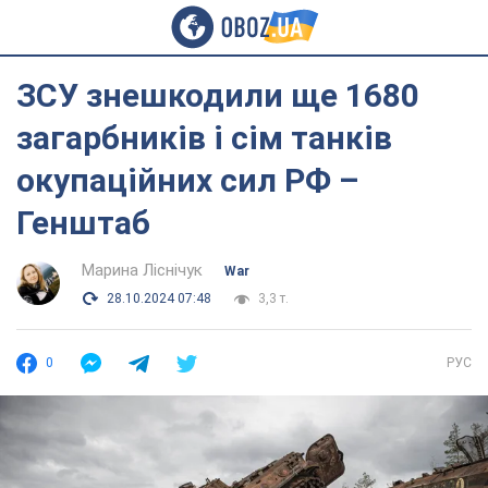
ЗСУ знешкодили ще 1680
загарбників і сім танків
окупаційних сил РФ –
Генштаб
Марина Ліснічук
War
28.10.2024 07:48
3,3 т.
0
РУС