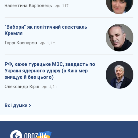
Валентина Карповець
117
"Вибори" як політичний спектакль
Кремля
Гаррі Каспаров
1,1 т.
РФ, каже турецьке МЗС, завдасть по
Україні ядерного удару (а Київ мер
знищує й без цього)
Олександр Кірш
4,2 т.
Всі думки