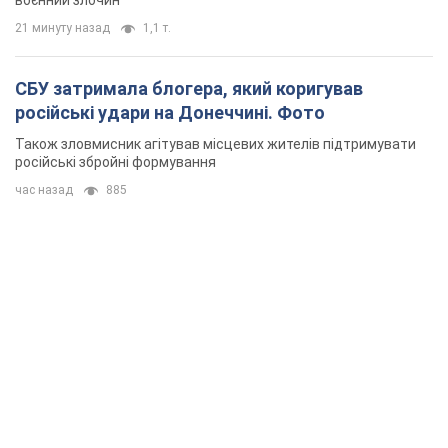
воєнний злочин
21 минуту назад
1,1 т.
СБУ затримала блогера, який коригував
російські удари на Донеччині. Фото
Також зловмисник агітував місцевих жителів підтримувати
російські збройні формування
час назад
885