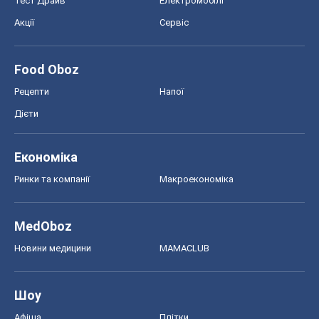
Тест Драйв
Електромобілі
Акції
Сервіс
Food Oboz
Рецепти
Напої
Дієти
Економіка
Ринки та компанії
Макроекономіка
MedOboz
Новини медицини
MAMACLUB
Шоу
Афіша
Плітки