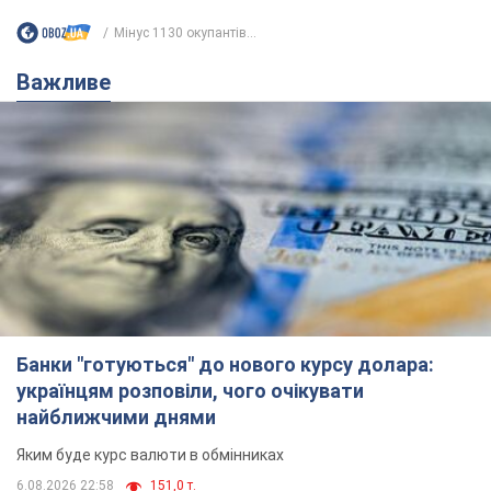
Банки "готуються" до нового курсу долара:
українцям розповіли, чого очікувати
найближчими днями
Яким буде курс валюти в обмінниках
6.08.2026 22:58
151,0 т.
Українцям обіцяють по 850 грн від
мобільних операторів: що не так з
цими повідомленнями
Як не потрапити в пастку шахраїв
6.08.2026 21:02
15,8 т.