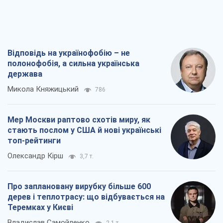
Мер Москви раптово схотів миру, як
стають послом у США й нові українські
топ-рейтинги
Олександр Кірш
3,7 т.
Про заплановану вирубку більше 600
дерев і теплотрасу: що відбувається на
Теремках у Києві
Владислав Самойленко
2,1 т.
Як атаки Сил оборони України
скоротили експорт російських
нафтопродуктів
Андрій Клименко
3,9 т.
Всі думки