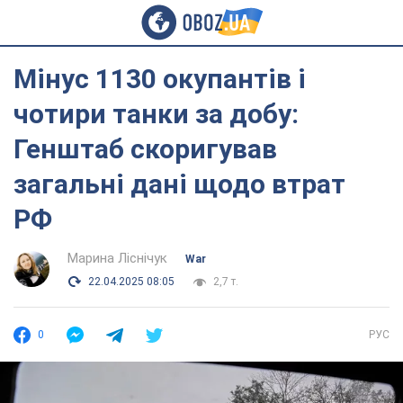
Мінус 1130 окупантів і
чотири танки за добу:
Генштаб скоригував
загальні дані щодо втрат
РФ
Марина Ліснічук
War
22.04.2025 08:05
2,7 т.
0
РУС