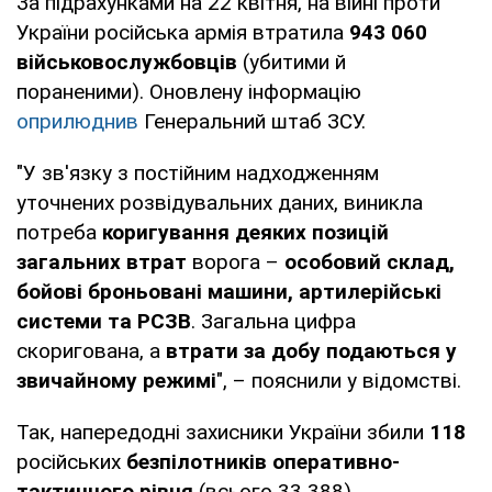
За підрахунками на 22 квітня, на війні проти
України російська армія втратила
943 060
військовослужбовців
(убитими й
пораненими). Оновлену інформацію
оприлюднив
Генеральний штаб ЗСУ.
"У зв'язку з постійним надходженням
уточнених розвідувальних даних, виникла
потреба
коригування деяких позицій
загальних втрат
ворога –
особовий склад,
бойові броньовані машини, артилерійські
системи та РСЗВ
. Загальна цифра
скоригована, а
втрати за добу подаються у
звичайному режимі
", – пояснили у відомстві.
Так, напередодні захисники України збили
118
російських
безпілотників оперативно-
тактичного рівня
(всього 33 388).