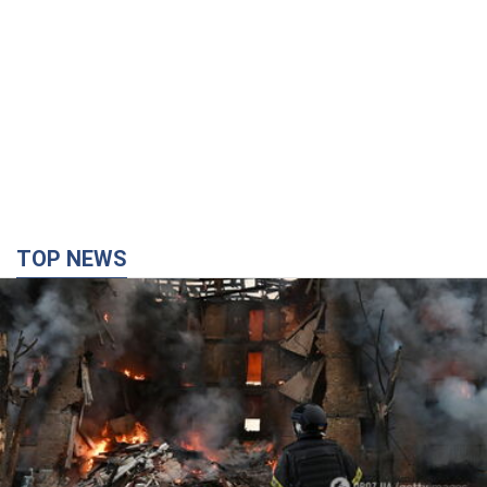
TOP NEWS
Кремль "спалює" останні запаси балістики в
Україні: що буде далі? Інтерв’ю з Шарпом
У липні країна-агресорка встановила "рекорд" за кількістю
балістичних ракет, запущених по Україні
5 часов назад
61,8 т.