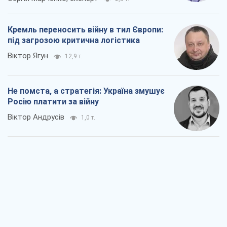
Росію платити за війну
Віктор Андрусів
1,0 т.
Відповідь на українофобію – не
полонофобія, а сильна українська
держава
Микола Княжицький
786