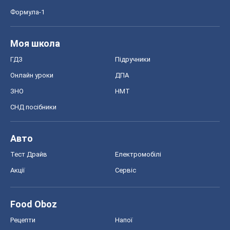
СНД посібники
Авто
Тест Драйв
Електромобілі
Акції
Сервіс
Food Oboz
Рецепти
Напої
Дієти
Економіка
Ринки та компанії
Макроекономіка
MedOboz