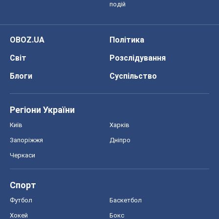
Регіони України
Київ
Харків
Запоріжжя
Дніпро
Черкаси
Спорт
Футбол
Баскетбол
Хокей
Бокс
Формула-1
Моя школа
ГДЗ
Підручники
Онлайн уроки
ДПА
ЗНО
НМТ