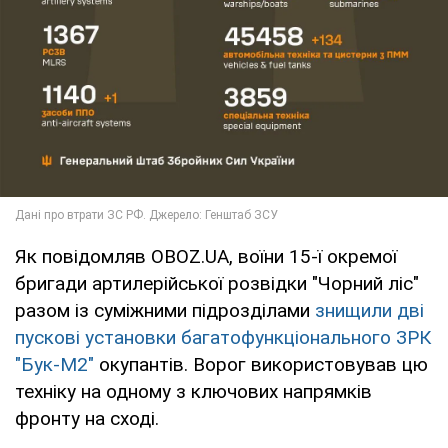
Як повідомляв OBOZ.UA, воїни 15-ї окремої
бригади артилерійської розвідки "Чорний ліс"
разом із суміжними підрозділами
знищили дві
пускові установки багатофункціонального ЗРК
"Бук-М2"
окупантів. Ворог використовував цю
техніку на одному з ключових напрямків
фронту на сході.