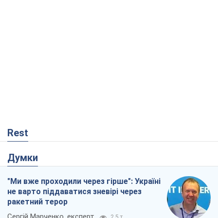
Rest
Думки
"Ми вже проходили через гірше": Україні
не варто піддаватися зневірі через
ракетний терор
Сергій Марченко, експерт
2,5 т.
Кремль переносить війну в тил Європи:
під загрозою критична логістика
Віктор Ягун
12,9 т.
Не помста, а стратегія: Україна змушує