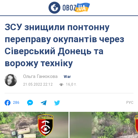
ЗСУ знищили понтонну
переправу окупантів через
Сіверський Донець та
ворожу техніку
Ольга Ганюкова
War
21.05.2022 22:12
16,0 т.
286
РУС