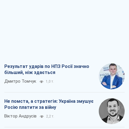
Дмитро Томчук
1,0 т.
Не помста, а стратегія: Україна змушує
Росію платити за війну
Віктор Андрусів
2,2 т.
Відповідь на українофобію – не
полонофобія, а сильна українська
держава
Микола Княжицький
1,5 т.
Мер Москви раптово схотів миру, як
стають послом у США й нові українські
топ-рейтинги
Олександр Кірш
6,6 т.