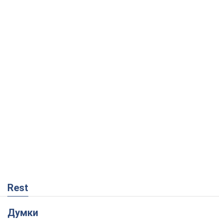
Rest
Думки
Росія втрачає ресурси поза планом: хто
насправді диктує темп війни
Сергій Місюра
264
"Ми вже проходили через гірше": Україні
не варто піддаватися зневірі через
ракетний терор
Сергій Марченко, експерт
3,8 т.