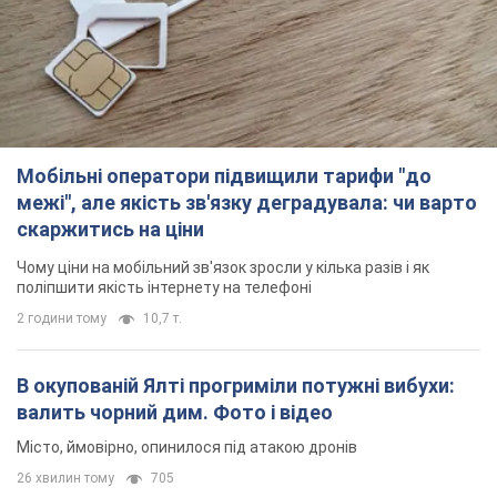
2 години тому
10,7 т.
В окупованій Ялті прогриміли потужні вибухи:
валить чорний дим. Фото і відео
Місто, ймовірно, опинилося під атакою дронів
26 хвилин тому
705
У Коблевому на Миколаївщині стався вибух у
морі: загинув чоловік, є постраждалі
Чоловік, ймовірно, підірвався на морській міні
годину тому
2,2 т.