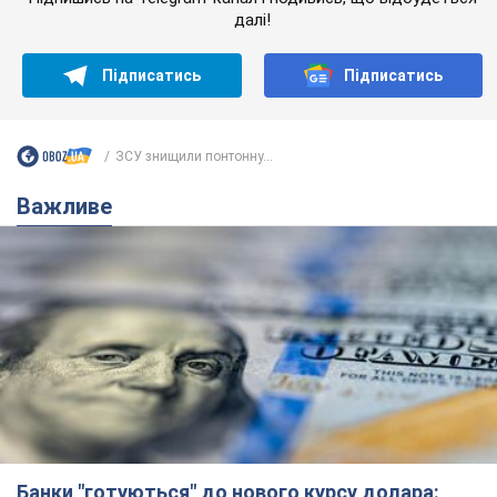
Банки "готуються" до нового курсу долара:
українцям розповіли, чого очікувати
найближчими днями
Яким буде курс валюти в обмінниках
6.08.2026 22:58
151,8 т.
Українцям обіцяють по 850 грн від
мобільних операторів: що не так з
цими повідомленнями
Як не потрапити в пастку шахраїв