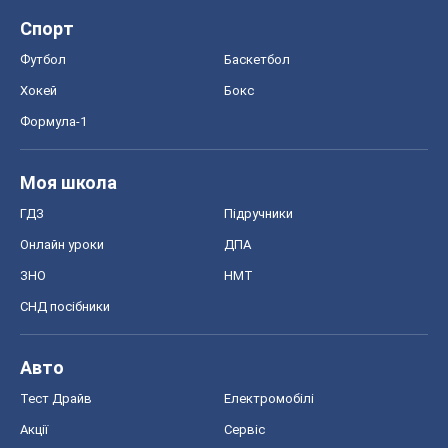
ЗНО
НМТ
СНД посібники
Авто
Тест Драйв
Електромобілі
Акції
Сервіс
Food Oboz
Рецепти
Напої
Дієти
Економіка
Ринки та компанії
Макроекономіка