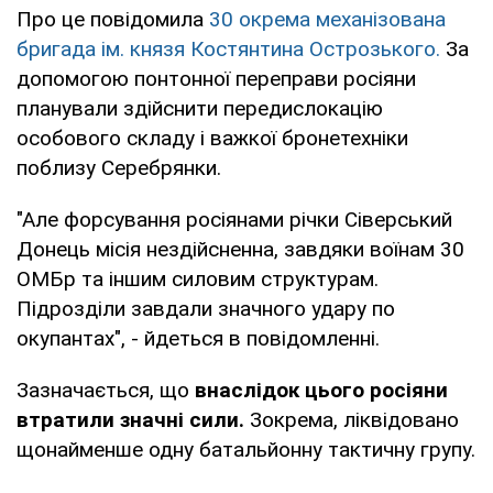
Про це повідомила
30 окрема механізована
бригада ім. князя Костянтина Острозького.
За
допомогою понтонної переправи росіяни
планували здійснити передислокацію
особового складу і важкої бронетехніки
поблизу Серебрянки.
"Але форсування росіянами річки Сіверський
Донець місія нездійсненна, завдяки воїнам 30
ОМБр та іншим силовим структурам.
Підрозділи завдали значного удару по
окупантах", - йдеться в повідомленні.
Зазначається, що
внаслідок цього росіяни
втратили значні сили.
Зокрема, ліквідовано
щонайменше одну батальйонну тактичну групу.