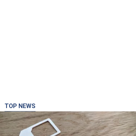
TOP NEWS
Мобільні оператори підвищили тарифи "до
межі", але якість зв'язку деградувала: чи варто
скаржитись на ціни
Чому ціни на мобільний зв'язок зросли у кілька разів і як
поліпшити якість інтернету на телефоні