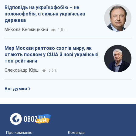
Всі думки
Про компанію
Команда
Правова інформація
Політика конфіденційності
Реклама на сайті
Документи
Редакційна політика
Журналісти OBOZ.UA на місці
подій
OBOZ.UA
Політика
Світ
Розслідування
Блоги
Суспільство