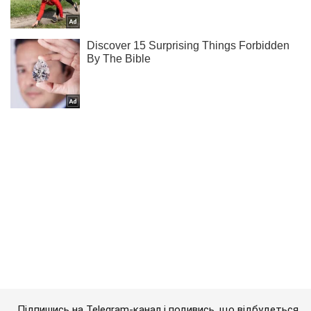
Підпишись на Telegram-канал і подивись, що відбудеться
далі!
Підписатись
Підписатись
ЗСУ знищили понтонну...
Важливе