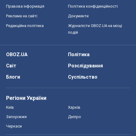
Регіони України
Київ
Харків
Запоріжжя
Дніпро
Черкаси
Спорт
Футбол
Баскетбол
Хокей
Бокс
Формула-1
Моя школа
ГДЗ
Підручники
Онлайн уроки
ДПА