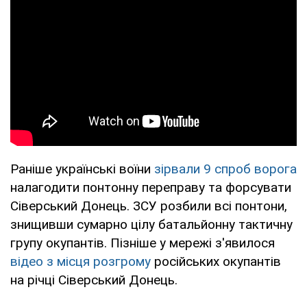
Раніше українські воїни
зірвали 9 спроб ворога
налагодити понтонну переправу та форсувати
Сіверський Донець. ЗСУ розбили всі понтони,
знищивши сумарно цілу батальйонну тактичну
групу окупантів. Пізніше у мережі з'явилося
відео з місця розгрому
російських окупантів
на річці Сіверський Донець.