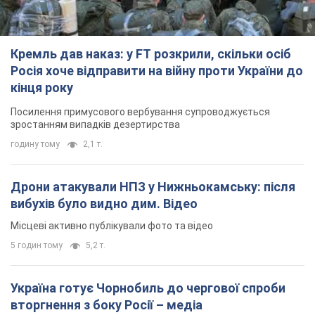
Кремль дав наказ: у FT розкрили, скільки осіб
Росія хоче відправити на війну проти України до
кінця року
Посилення примусового вербування супроводжується
зростанням випадків дезертирства
годину тому
2,1 т.
Дрони атакували НПЗ у Нижньокамську: після
вибухів було видно дим. Відео
Місцеві активно публікували фото та відео
5 годин тому
5,2 т.
Україна готує Чорнобиль до чергової спроби
вторгнення з боку Росії – медіа