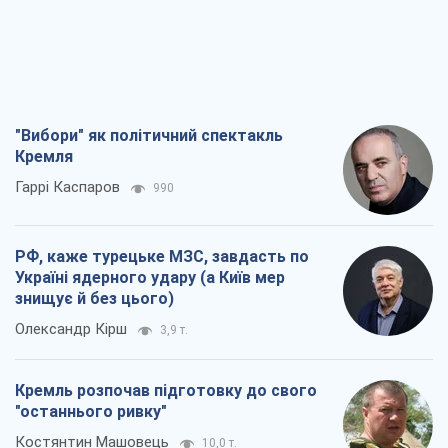
"Вибори" як політичний спектакль
Кремля
Гаррі Каспаров
990
РФ, каже турецьке МЗС, завдасть по
Україні ядерного удару (а Київ мер
знищує й без цього)
Олександр Кірш
3,9 т.
Кремль розпочав підготовку до свого
"останнього ривку"
Костянтин Машовець
10,0 т.