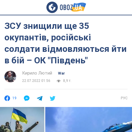
ЗСУ знищили ще 35
окупантів, російські
солдати відмовляються йти
в бій – ОК "Південь"
Кирило Лютий
War
22.07.2022 01:56
8,9 т.
19
РУС