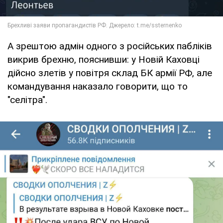
А зрештою адмін одного з російських пабліків
викрив брехню, пояснивши: у Новій Каховці
дійсно злетів у повітря склад БК армії РФ, але
командування наказало говорити, що то
"селітра".