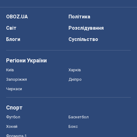
OBOZ.UA
Політика
Світ
Розслідування
Блоги
Суспільство
Регіони України
Київ
Харків
Запоріжжя
Дніпро
Черкаси
Спорт
Футбол
Баскетбол
Хокей
Бокс
Формула-1