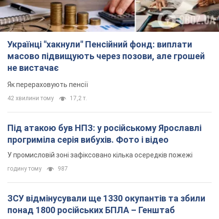
Українці "хакнули" Пенсійний фонд: виплати
масово підвищують через позови, але грошей
не вистачає
Як перераховують пенсії
42 хвилини тому
17,2 т.
Під атакою був НПЗ: у російському Ярославлі
прогриміла серія вибухів. Фото і відео
У промисловій зоні зафіксовано кілька осередків пожежі
годину тому
987
ЗСУ відмінусували ще 1330 окупантів та збили
понад 1800 російських БПЛА – Генштаб