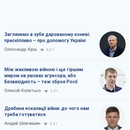
Заглянемо в зуби дарованому коневі:
прискіпливо – про допомогу Україні
Олександр Кірш
6,0 т.
Між жахливою війною і ще гіршим
миром на умовах агресора, або
Безвихідність – теж зброя Росії
Олексій Копитько
5,4 т.
Драбина ескалації війни: до чого нам
треба готуватися
Андрій Шевчишин
6,4 т.