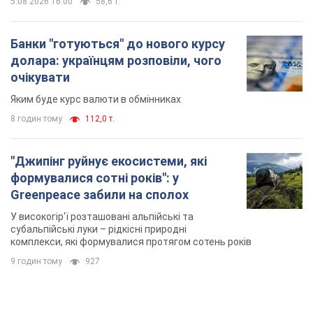
5.08.2026 16:00
58,6 т.
Банки "готуються" до нового курсу
долара: українцям розповіли, чого
очікувати
Яким буде курс валюти в обмінниках
8 годин тому
112,0 т.
"Джипінг руйнує екосистеми, які
формувалися сотні років": у
Greenpeace забили на сполох
У високогір'ї розташовані альпійські та
субальпійські луки – рідкісні природні
комплекси, які формувалися протягом сотень років
9 годин тому
927