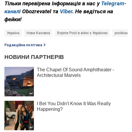
Тільки перевірена інформація в нас у
Telegram-
каналі
Obozrevatel та
Viber
. Не ведіться на
фейки!
Україна
Нова Каховка
Втрати Росії в війні з Україною
російська
Редакційна політика