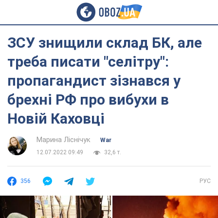
ЗСУ знищили склад БК, але
треба писати "селітру":
пропагандист зізнався у
брехні РФ про вибухи в
Новій Каховці
Марина Ліснічук
War
12.07.2022 09:49
32,6 т.
356
РУС