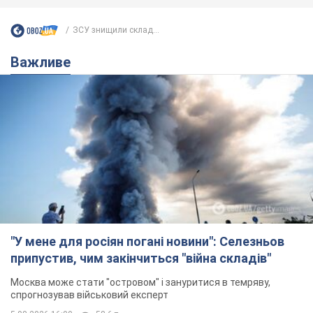
ЗСУ знищили склад...
Важливе
"У мене для росіян погані новини": Селезньов
припустив, чим закінчиться "війна складів"
Москва може стати "островом" і зануритися в темряву,
спрогнозував військовий експерт