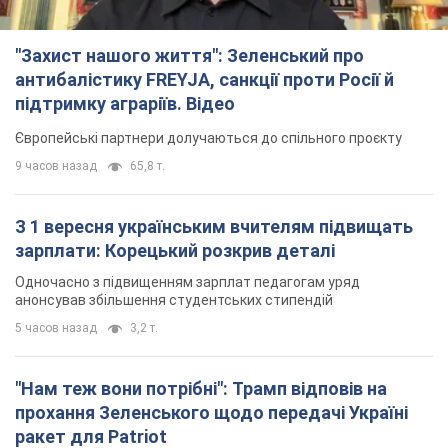
"Захист нашого життя": Зеленський про
антибалістику FREYJA, санкції проти Росії й
підтримку аграріїв. Відео
Європейські партнери долучаються до спільного проєкту
9 часов назад
65,8 т.
З 1 вересня українським вчителям підвищать
зарплати: Корецький розкрив деталі
Одночасно з підвищенням зарплат педагогам уряд
анонсував збільшення студентських стипендій
5 часов назад
3,2 т.
"Нам теж вони потрібні": Трамп відповів на
прохання Зеленського щодо передачі Україні
ракет для Patriot