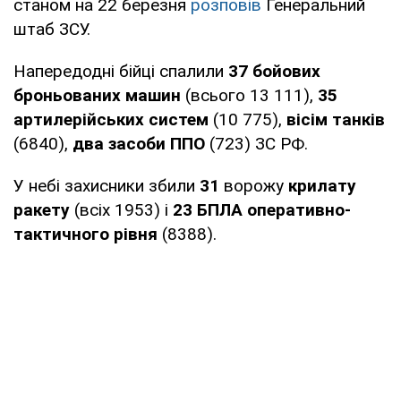
станом на 22 березня
розповів
Генеральний
штаб ЗСУ.
Напередодні бійці спалили
37 бойових
броньованих машин
(всього 13 111),
35
артилерійських систем
(10 775),
вісім танків
(6840),
два засоби ППО
(723) ЗС РФ.
У небі захисники збили
31
ворожу
крилату
ракету
(всіх 1953) і
23 БПЛА оперативно-
тактичного рівня
(8388).