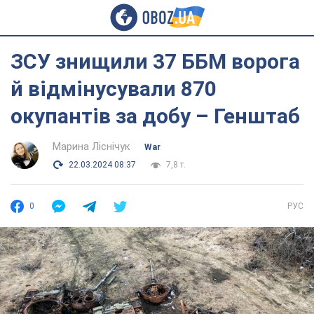
ЗСУ знищили 37 ББМ ворога
й відмінусували 870
окупантів за добу – Генштаб
Марина Ліснічук
War
22.03.2024 08:37
7,8 т.
0
РУС