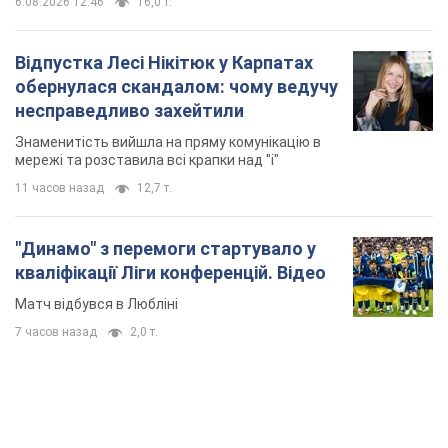
6.08.2026 12:46
16,0 т.
Відпустка Лесі Нікітюк у Карпатах
обернулася скандалом: чому ведучу
несправедливо захейтили
Знаменитість вийшла на пряму комунікацію в
мережі та розставила всі крапки над "і"
11 часов назад
12,7 т.
"Динамо" з перемоги стартувало у
кваліфікації Ліги конференцій. Відео
Матч відбувся в Любліні
7 часов назад
2,0 т.