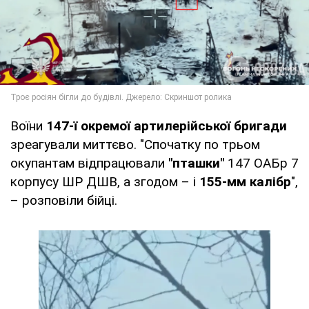
Воїни
147-ї окремої артилерійської бригади
зреагували миттєво. "Спочатку по трьом
окупантам відпрацювали
"пташки"
147 ОАБр 7
корпусу ШР ДШВ, а згодом – і
155-мм калібр
",
– розповіли бійці.