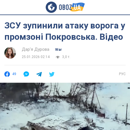
ЗСУ зупинили атаку ворога у
промзоні Покровська. Відео
Дар'я Дурова
War
25.01.2026 02:14
3,0 т.
49
РУС