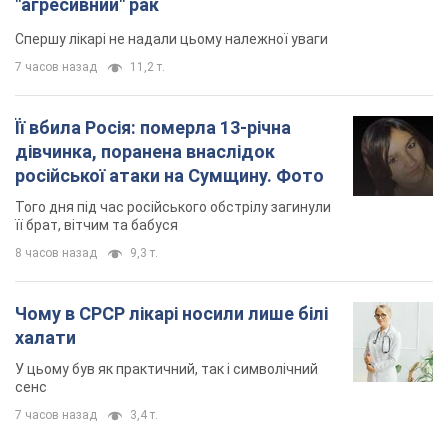
"агресивний" рак
Спершу лікарі не надали цьому належної уваги
7 часов назад
11,2 т.
Її вбила Росія: померла 13-річна
дівчинка, поранена внаслідок
російської атаки на Сумщину. Фото
Того дня під час російського обстрілу загинули
її брат, вітчим та бабуся
8 часов назад
9,3 т.
Чому в СРСР лікарі носили лише білі
халати
У цьому був як практичний, так і символічний
сенс
7 часов назад
3,4 т.