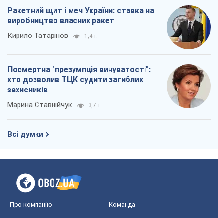
Ракетний щит і меч України: ставка на
виробництво власних ракет
Кирило Татарінов
1,4 т.
Посмертна "презумпція винуватості":
хто дозволив ТЦК судити загиблих
захисників
Марина Ставнійчук
3,7 т.
Всі думки
Про компанію
Команда