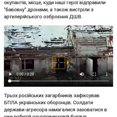
окупантів, місце, куди наші герої відправили
"бавовну" дронами, а також вистріли з
артилерійського озброєння ДШВ.
Трьох російських загарбників зафіксував
БПЛА українських оборонців. Солдати
держави-агресора намагалися заховатися в
уже побитій одноповерховій будівлі.