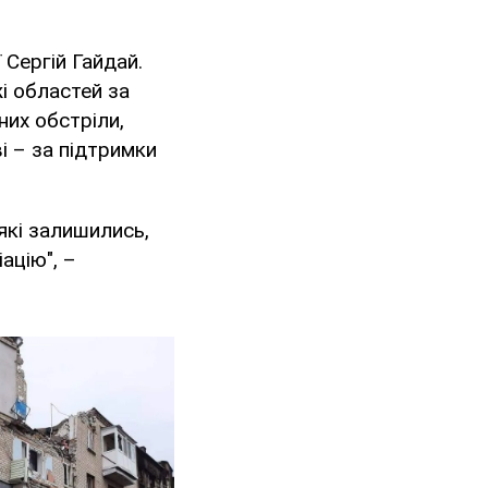
 Сергій Гайдай.
жі областей за
них обстріли,
і – за підтримки
які залишились,
іацію", –