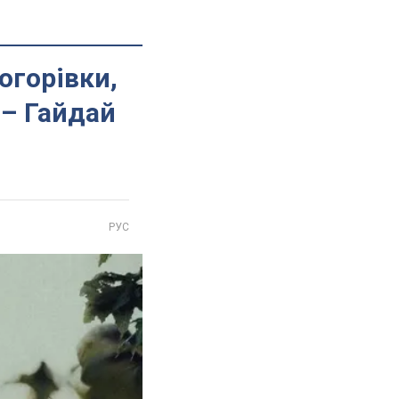
огорівки,
 – Гайдай
РУС