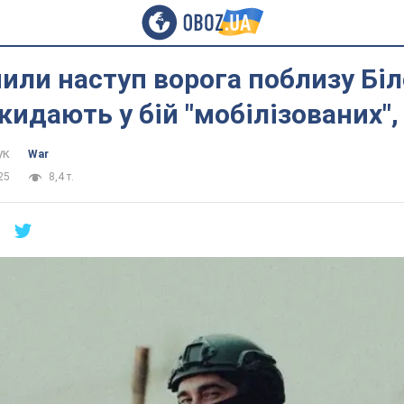
или наступ ворога поблизу Біл
кидають у бій "мобілізованих",
ук
War
25
8,4 т.