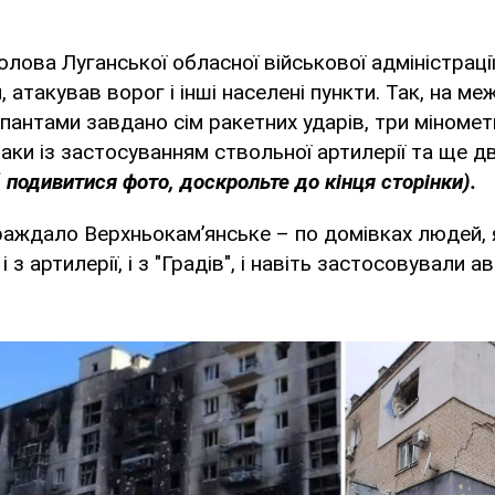
олова Луганської обласної військової адміністрації
 атакував ворог і інші населені пункти. Так, на ме
пантами завдано сім ракетних ударів, три міномет
таки із застосуванням ствольної артилерії та ще дв
 подивитися фото, доскрольте до кінця сторінки).
аждало Верхньокам’янське – по домівках людей, 
 з артилерії, і з "Градів", і навіть застосовували ав