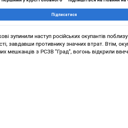
Підписатися
ькові зупинили наступ російських окупантів поблизу
сті, завдавши противнику значних втрат. Втім, ок
их мешканців з РСЗВ "Град", вогонь відкрили ввеч