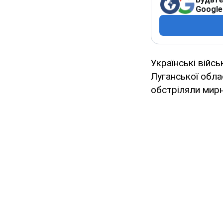
Google
Українські війс
Луганської обла
обстріляли мирн