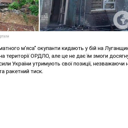
матного м'яса" окупанти кидають у бій на Луганщин
на території ОРДЛО, але це не дає їм змоги досягну
 сили України утримують свої позиції, незважаючи 
та ракетний тиск.