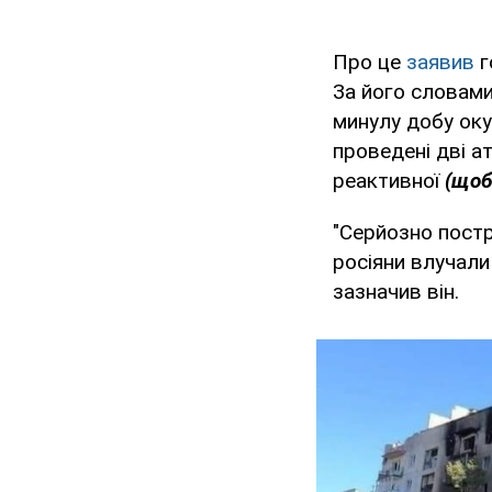
Про це
заявив
г
За його словами,
минулу добу оку
проведені дві а
реактивної
(щоб
"Серйозно постр
росіяни влучали і
зазначив він.