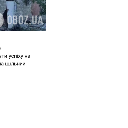
і
ти успіху на
на щільний