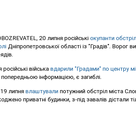
OBOZREVATEL, 20 липня російські
окупанти обстрі
олі
Дніпропетровської області із "Градів". Ворог в
ядів.
я російські війська
вдарили "Градами" по центру м
 попередньою інформацією, є загиблі.
 19 липня
влаштували
потужний обстріл міста Сло
оджено приватні будинки, з-під завалів дістали ті