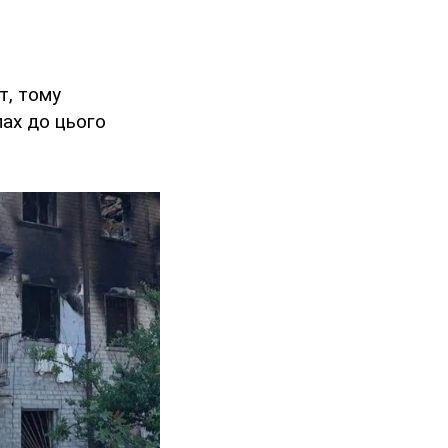
т, тому
пах до цього