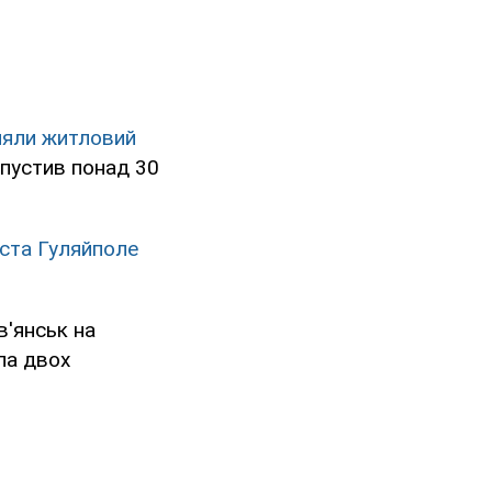
ляли житловий
ипустив понад 30
іста Гуляйполе
в'янськ на
ла двох