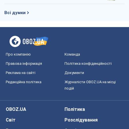
Редакційна політика
Журналісти OBOZ.UA на місці
подій
OBOZ.UA
Політика
Світ
Розслідування
Блоги
Суспільство
Регіони України
Київ
Харків
Запоріжжя
Дніпро
Черкаси
Спорт
Футбол
Баскетбол