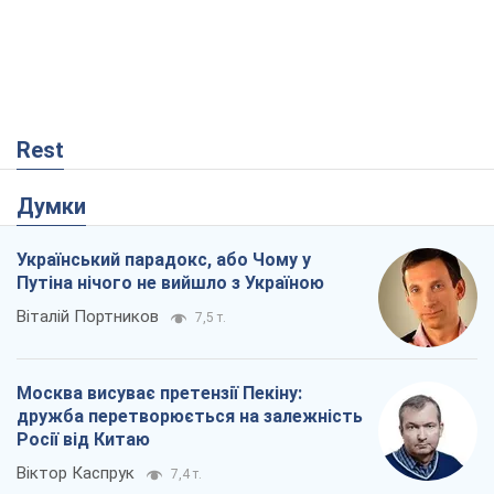
Віталій Портников
7,5 т.
Москва висуває претензії Пекіну:
дружба перетворюється на залежність
Росії від Китаю
Віктор Каспрук
7,4 т.
Дух Анкоріджа остаточно випарувався
Віктор Андрусів
1,8 т.