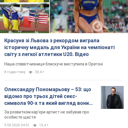
Олександру Пономарьову – 53: що
відомо про трьох дітей секс-
символа 90-х та який вигляд вони
мають
За розвитком кар'єри артист не забував про
особисте щастя
9.08.2026 04:01
10,4 т.
У ПриватБанку розповіли, чи дійсні
долари 1996 року: чи приймають
обмінники та банки такі купюри
Що робити, якщо банки та обмінні пункти не
приймають старі долари
9.08.2026 02:20
91,2 т.