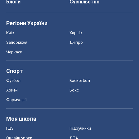
Хокей
Бокс
Формула-1
Моя школа
ГДЗ
Підручники
Онлайн уроки
ДПА
ЗНО
НМТ
СНД посібники
Авто
Тест Драйв
Електромобілі
Акції
Сервіс
Food Oboz