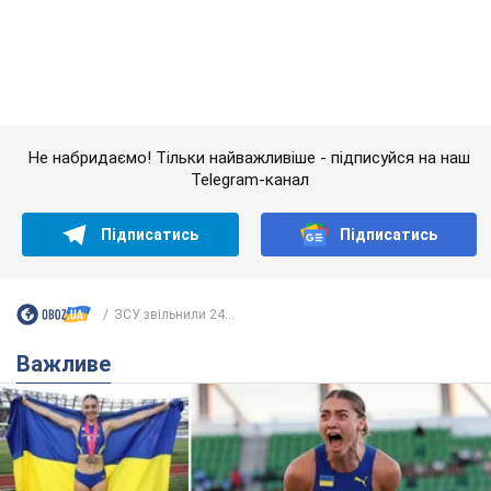
ЗСУ звільнили 24...
Важливе
Красуня зі Львова з рекордом виграла
історичну медаль для України на чемпіонаті
світу з легкої атлетики U20. Відео
Наша співвітчизниця блискуче виступила в Орегоні
8 годин тому
38,4 т.