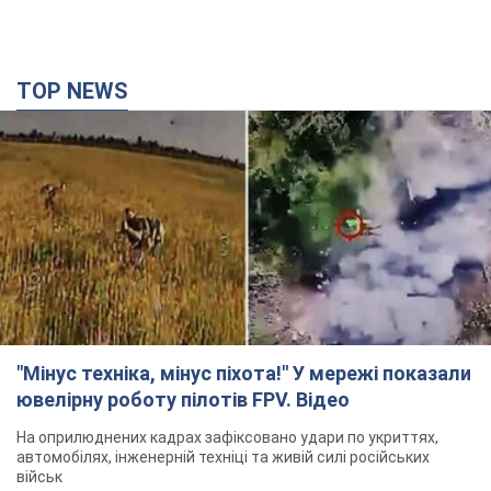
"Мінус техніка, мінус піхота!" У мережі показали
ювелірну роботу пілотів FPV. Відео
На оприлюднених кадрах зафіксовано удари по укриттях,
автомобілях, інженерній техніці та живій силі російських
військ
2 години тому
7,9 т.
Армія РФ знищила підприємство Kromberg &
Schubert у Житомирі. Фото
Коли поновить роботу підприємство, наразі невідомо
2 години тому
9,4 т.
Києво-Печерську лавру закриють 80-метровим
"монстром"? Чому влада Києва відмовилась