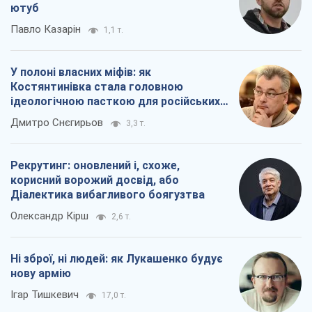
Діалектика вибагливого боягузтва
Олександр Кірш
2,6 т.
Ні зброї, ні людей: як Лукашенко будує
нову армію
Ігар Тишкевич
17,0 т.
Всі думки
Про компанію
Команда
Правова інформація
Політика конфіденційності
Реклама на сайті
Документи