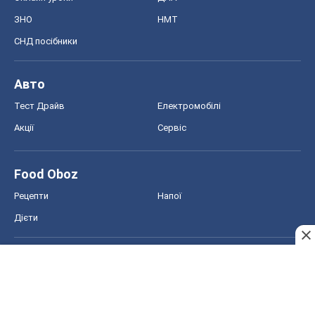
Рецепти
Напої
Дієти
Економіка
Ринки та компанії
Макроекономіка
MedOboz
Новини медицини
MAMACLUB
Шоу
Афіша
Плітки
Краса
Мода
Жіночий журнал