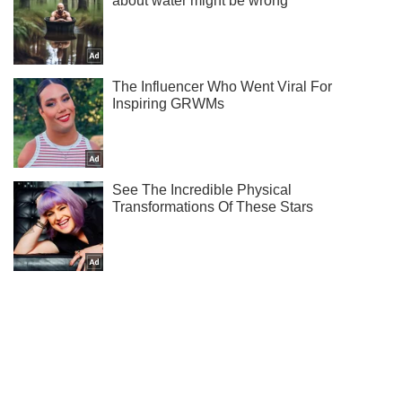
Не набридаємо! Тільки найважливіше - підписуйся на наш
Telegram-канал
Підписатись
Підписатись