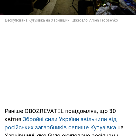
Раніше OBOZREVATEL повідомляв, що 30
квітня
Збройні сили України звільнили від
російських загарбників селище Кутузівка
на
Харківщині, яке було окуповане росіянами