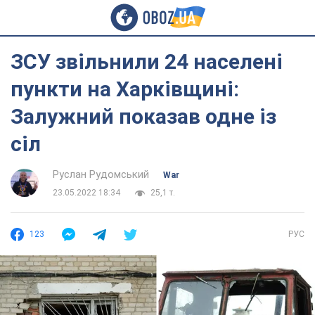
ЗСУ звільнили 24 населені
пункти на Харківщині:
Залужний показав одне із
сіл
Руслан Рудомський
War
23.05.2022 18:34
25,1 т.
123
РУС