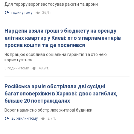
Для терору ворог застосував ракети та дрони
годину тому
26,9 т.
Нардепи взяли гроші з бюджету на оренду
елітних квартир у Києві: хто з парламентарів
просив кошти та де поселився
Як працює особлива соціальна гарантія та хто нею
користується
3 години тому
48,9 т.
Російська армія обстріляла дві сусідні
багатоповерхівки в Харкові: двоє загиблих,
більше 20 постраждалих
Ворог навмисно обстрілює житлові будинки
20 хвилин тому
2,7 т.