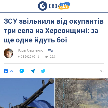
ЗСУ звільнили від окупантів
три села на Херсонщині: за
ще одне йдуть бої
Юрій Сергієнко
War
6.04.2022 09:16
26,3 т.
27
РУС