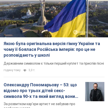
Якою була оригінальна версія гімну України та
чому її боялася Російська імперія: про це не
розповідають у школі
Державним символом є тільки перший куплет та приспів пісні
годину тому
3,0 т.
Олександру Пономарьову – 53: що
відомо про трьох дітей секс-
символа 90-х та який вигляд вони
мають
За розвитком кар'єри артист не забував про