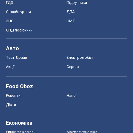
ГДЗ
Підручники
Онлайн уроки
ДПА
ЗНО
НМТ
СНД посібники
Авто
Тест Драйв
Електромобілі
Акції
Сервіс
Food Oboz
Рецепти
Напої
Дієти
Економіка
Ринки та компанії
Макроекономіка