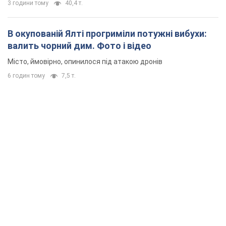
3 години тому
40,4 т.
В окупованій Ялті прогриміли потужні вибухи:
валить чорний дим. Фото і відео
Місто, ймовірно, опинилося під атакою дронів
6 годин тому
7,5 т.