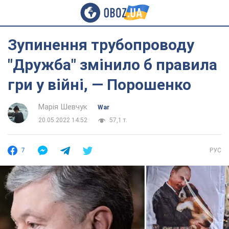
Зупинення трубопроводу
"Дружба" змінило б правила
гри у війні, — Порошенко
Марія Шевчук
War
20.05.2022 14:52
57,1 т.
7
РУС