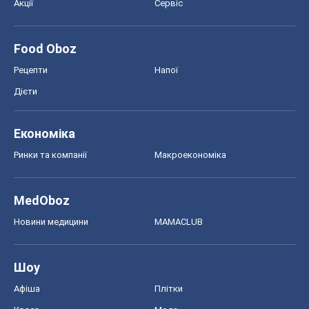
Акції
Сервіс
Food Oboz
Рецепти
Напої
Дієти
Економіка
Ринки та компанії
Макроекономіка
MedOboz
Новини медицини
MAMACLUB
Шоу
Афіша
Плітки