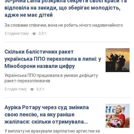
50-річна Lama розкрила секрети своєї краси та
відповіла на закиди, що зберігає молодість,
адже не має дітей
За словами співачки, вона не робить нічого надзвичайного
2 години тому
3,9 т.
Скільки балістичних ракет
українська ППО перехопила в липні: у
Міноборони назвали цифру
Українська ППО працювала в умовах дефіциту
ракет-перехоплювачів
5 годин тому
6,6 т.
Ауріка Ротару через суд змінила
свою пенсію, на яку раніше
жалілася: скільки отримувала
співачка
У виплату не врахували зарплатню артистки за