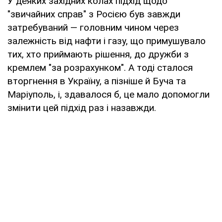
У деяких західних колах підхід щодо
"звичайних справ" з Росією був завжди
затребуваний — головним чином через
залежність від нафти і газу, що примушувало
тих, хто приймають рішення, до дружби з
кремлем "за розрахунком". А тоді сталося
вторгнення в Україну, а пізніше й Буча та
Маріуполь, і, здавалося б, це мало допомогли
змінити цей підхід раз і назавжди.