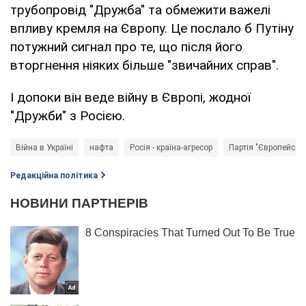
трубопровід "Дружба" та обмежити важелі
впливу кремля на Європу. Це послало б Путіну
потужний сигнал про те, що після його
вторгнення ніяких більше "звичайних справ".
І допоки він веде війну в Європі, жодної
"Дружби" з Росією.
Війна в Україні
нафта
Росія - країна-агресор
Партія "Європейська
Редакційна політика