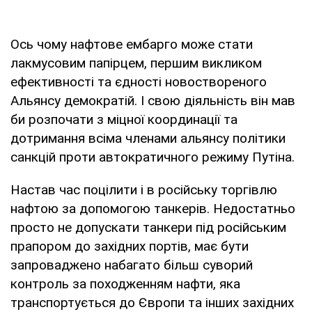
Ось чому нафтове ембарго може стати
лакмусовим папірцем, першим викликом
ефективності та єдності новоствореного
Альянсу демократій. І свою діяльність він мав
би розпочати з міцної координації та
дотримання всіма членами альянсу політики
санкцій проти автократичного режиму Путіна.
Настав час поцілити і в російську торгівлю
нафтою за допомогою танкерів. Недостатньо
просто не допускати танкери під російським
прапором до західних портів, має бути
запроваджено набагато більш суворий
контроль за походженням нафти, яка
транспортується до Європи та інших західних