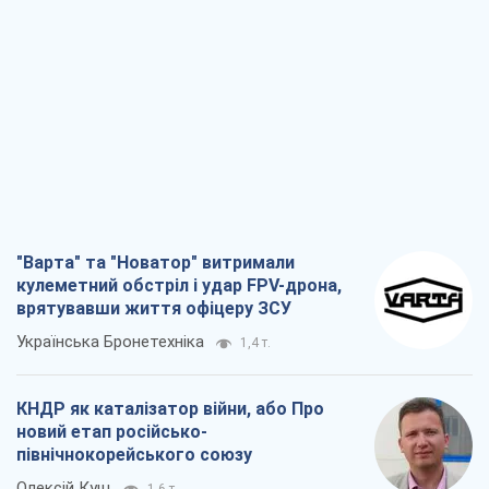
"Варта" та "Новатор" витримали
кулеметний обстріл і удар FPV-дрона,
врятувавши життя офіцеру ЗСУ
Українська Бронетехніка
1,4 т.
КНДР як каталізатор війни, або Про
новий етап російсько-
північнокорейського союзу
Олексій Кущ