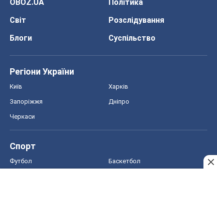
OBOZ.UA
Політика
Світ
Розслідування
Блоги
Суспільство
Регіони України
Київ
Харків
Запоріжжя
Дніпро
Черкаси
Спорт
Футбол
Баскетбол
Хокей
Бокс
Формула-1