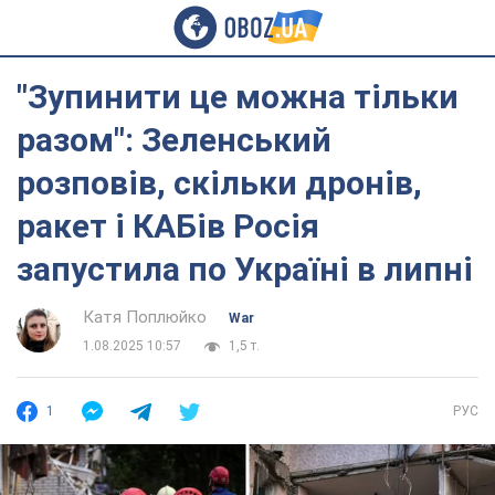
"Зупинити це можна тільки
разом": Зеленський
розповів, скільки дронів,
ракет і КАБів Росія
запустила по Україні в липні
Катя Поплюйко
War
1.08.2025 10:57
1,5 т.
1
РУС