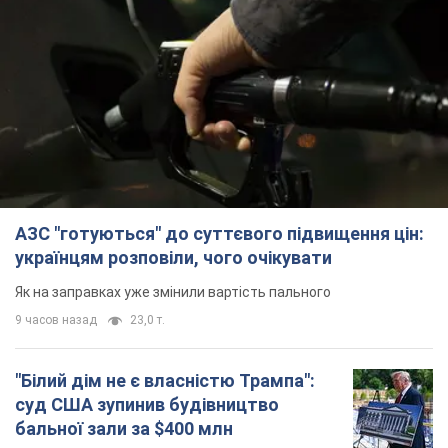
АЗС "готуються" до суттєвого підвищення цін:
українцям розповіли, чого очікувати
Як на заправках уже змінили вартість пального
9 часов назад
23,0 т.
"Білий дім не є власністю Трампа":
суд США зупинив будівництво
бальної зали за $400 млн