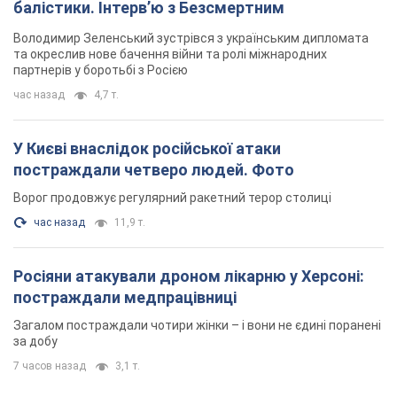
балістики. Інтерв’ю з Безсмертним
Володимир Зеленський зустрівся з українським дипломата
та окреслив нове бачення війни та ролі міжнародних
партнерів у боротьбі з Росією
час назад
4,7 т.
У Києві внаслідок російської атаки
постраждали четверо людей. Фото
Ворог продовжує регулярний ракетний терор столиці
час назад
11,9 т.
Росіяни атакували дроном лікарню у Херсоні:
постраждали медпрацівниці
Загалом постраждали чотири жінки – і вони не єдині поранені
за добу
7 часов назад
3,1 т.