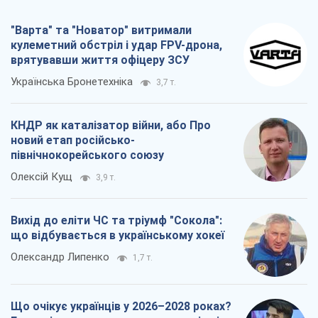
"Варта" та "Новатор" витримали
кулеметний обстріл і удар FPV-дрона,
врятувавши життя офіцеру ЗСУ
Українська Бронетехніка
3,7 т.
КНДР як каталізатор війни, або Про
новий етап російсько-
північнокорейського союзу
Олексій Кущ
3,9 т.
Вихід до еліти ЧС та тріумф "Сокола":
що відбувається в українському хокеї
Олександр Липенко
1,7 т.
Що очікує українців у 2026–2028 роках?