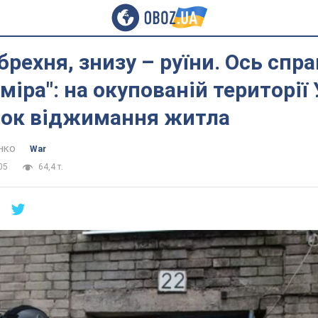
 брехня, знизу – руїни. Ось спр
 міра": на окупованій території
ток віджимання житла
нко
War
05
64,4 т.