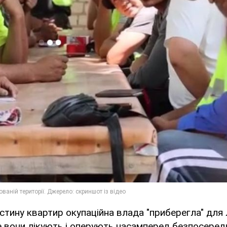
астину квартир окупаційна влада "приберегла" для л
е вони лікують і оперують насамперед безпосередн