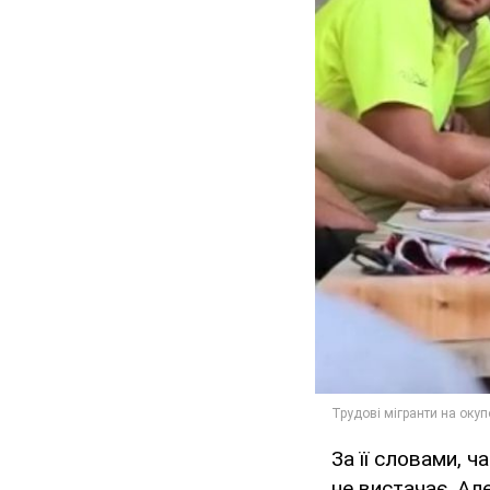
За її словами, ч
не вистачає. Ал