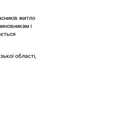
асників житло
чиновникам і
ається
зької області,