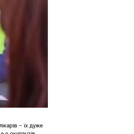
ікарів – їх дуже
ьо окупантів.