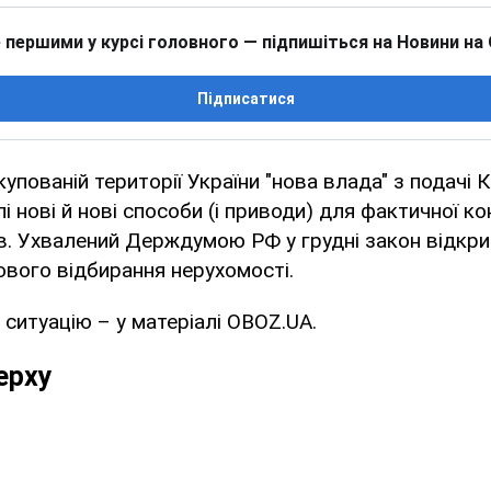
 першими у курсі головного — підпишіться на Новини на
Підписатися
упованій території України "нова влада" з подачі 
 нові й нові способи (і приводи) для фактичної ко
в. Ухвалений Держдумою РФ у грудні закон відкр
ового відбирання нерухомості.
ситуацію – у матеріалі OBOZ.UA.
ерху