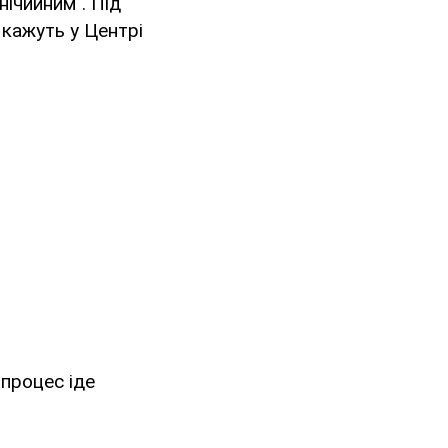
нічийним". Під
 кажуть у Центрі
процес іде