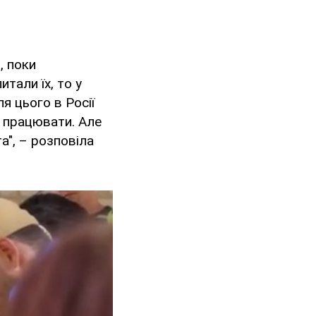
, поки
тали їх, то у
я цього в Росії
и працювати. Але
а", – розповіла