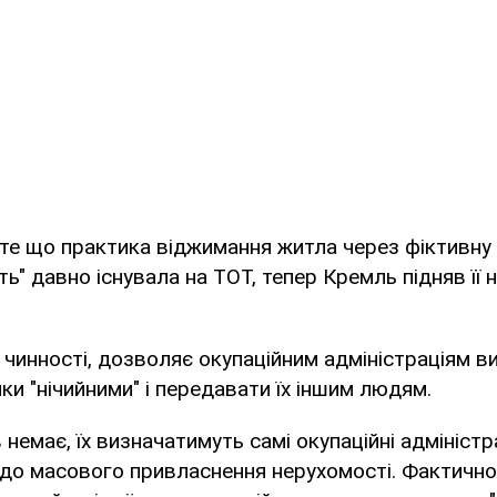
те що практика віджимання житла через фіктивну
ть" давно існувала на ТОТ, тепер Кремль підняв її
 чинності, дозволяє окупаційним адміністраціям в
ки "нічийними" і передавати їх іншим людям.
в немає, їх визначатимуть самі окупаційні адміністр
до масового привласнення нерухомості. Фактично