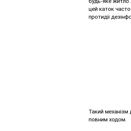
будь-яке житло л
цей каток часто
протидії дезінфо
Такий механізм 
повним ходом.