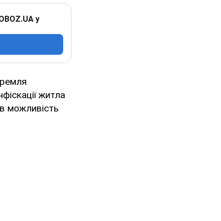
 OBOZ.UA у
Кремля
нфіскації житла
ив можливість