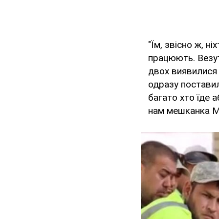
"Їм, звісно ж, н
працюють. Везут
двох виявилися 
одразу поставил
багато хто їде 
нам мешканка М