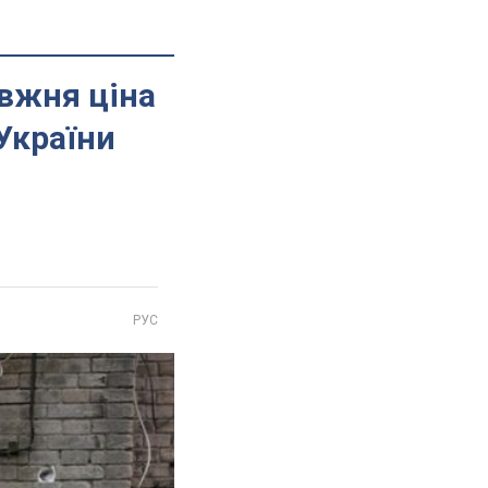
авжня ціна
 України
РУС