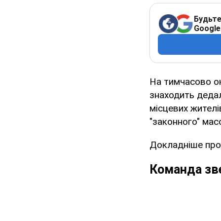
Будьте
Google
На тимчасово ок
знаходить дедалі
місцевих жителі
"законного" мас
Докладніше про 
Команда зв