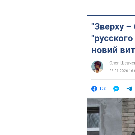
"Зверху –
"русского
новий ви
Олег Шевче
26.01.2026 16:
103