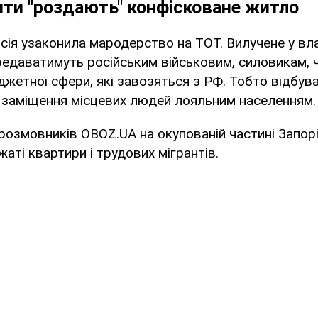
ти "роздають" конфісковане житло
сія узаконила мародерство на ТОТ. Вилучене у вл
редаватимуть російським військовим, силовикам, 
жетної сфери, які завозяться з РФ. Тобто відбув
 заміщення місцевих людей лояльним населенням.
розмовників OBOZ.UA на окупованій частині Запорі
аті квартири і трудових мігрантів.