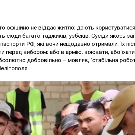
іхто офіційно не віддає житло: дають користуватися
ь сюди багато таджиків, узбеків. Сусіди якось запи
паспорти РФ, які вони нещодавно отримали. Їх післ
и перед вибором: або в армію, воювати, або їхат
абсолютно добровільно – мовляв, "стабільна робот
елітополя.