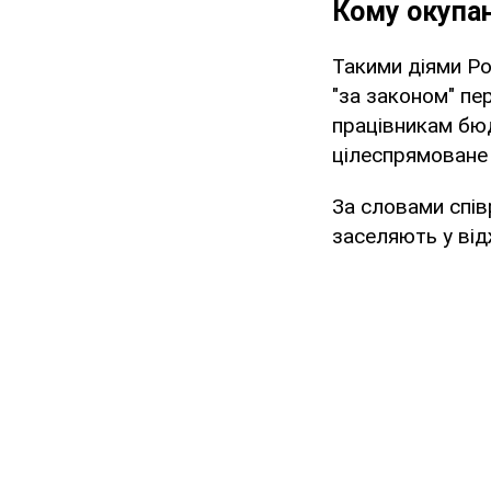
Кому окупан
Такими діями Ро
"за законом" пе
працівникам бюд
цілеспрямоване
За словами спів
заселяють у відж