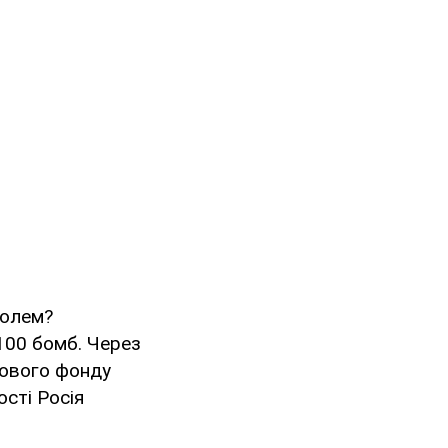
полем?
100 бомб. Через
лового фонду
ості Росія