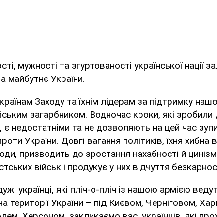
ості, мужності та згуртованості української нації 
а майбутнє України.
країнам Заходу та їхнім лідерам за підтримку наш
ійським загарбником. Водночас кроки, які зробили 
и, є недостатніми та не дозволяють на цей час зуп
роти України. Довгі вагання політиків, їхня хибна в
роди, призводить до зростання нахабності й цинізм
тських військ і продукує у них відчуття безкарност
ужі українці, які пліч-о-пліч із нашою армією ведут
а території України – під Києвом, Черніговом, Ха
лем, Херсоном, закликаємо вас, українців, які пр