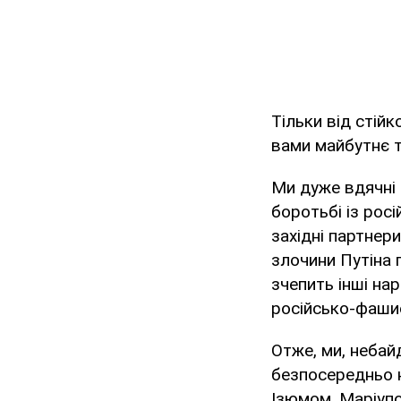
Тільки від стійк
вами майбутнє т
Ми дуже вдячні 
боротьбі із рос
західні партнер
злочини Путіна п
зчепить інші на
російсько-фашис
Отже, ми, небайд
безпосередньо н
Ізюмом, Маріупо