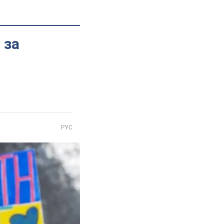
 за
РУС