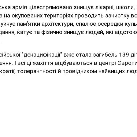
йська армія цілеспрямовано знищує лікарні, школи,
, а на окупованих територіях проводить зачистку в
руйнує пам’ятки архітектури, спалює осередки куль
дання, катує та фізично знищує людей, які відсто
.
ійської "денацифікації" вже стала загибель 139 ді
ня. І всі ці жахіття відбуваються в центрі Європи
ратії, толерантності й провідником найвищих лю