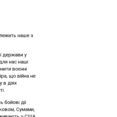
залежить наше з
ої держави у
для нас наші
инити воєнні
іра, що війна не
у в діях
і.
ь бойові дії
рковом, Сумами,
оживають у США,