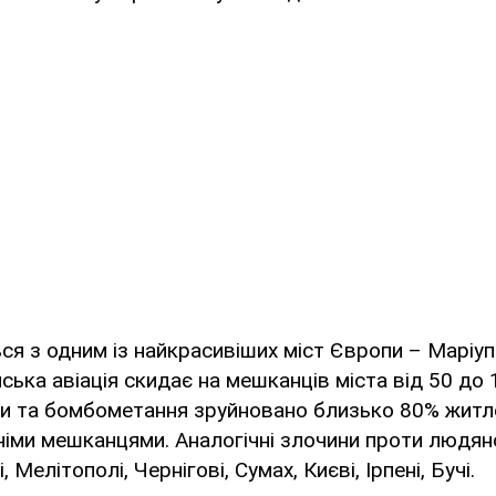
ся з одним із найкрасивіших міст Європи – Маріу
ька авіація скидає на мешканців міста від 50 до 
ли та бомбометання зруйновано близько 80% жит
хніми мешканцями. Аналогічні злочини проти людян
 Мелітополі, Чернігові, Сумах, Києві, Ірпені, Бучі.