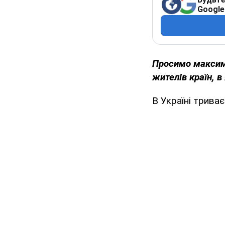
Google
Просимо максима
жителів країн, в
В Україні трива