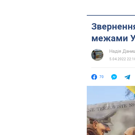
Звернення
межами У
Надія Дани
5.04.2022 22:1
70