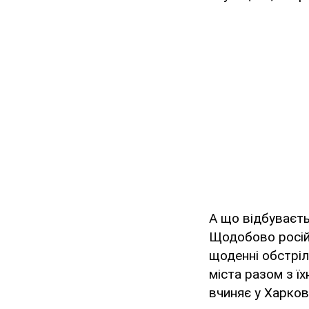
А що відбуваєть
Щодобово російс
щоденні обстрі
міста разом з ї
вчиняє у Харкові,