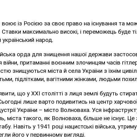
я воює із Росією за своє право на існування та мо
 Ставки максимально високі, і переможець буде ті
й український народ.
сійська орда для знищення нашої держави застосо
 війни, притаманні воєнним злочинцям часів гітлер
істю знищуються міста й села України з їхнім циві
тьми, підлітками, вагітними жінками, людьми похил
вити, що у ХХІ столітті з лиця землі будуть стирати
 Сьогодні лише варто подивитись на центр харчово
ндустрії України – місто Волноваха. Уся інфраструк
ь, міста такого, як Волноваха, більше не існує. Це
абу. Навіть у 1941 році нацистські війська, утриму
егли його у первинному вигляді.