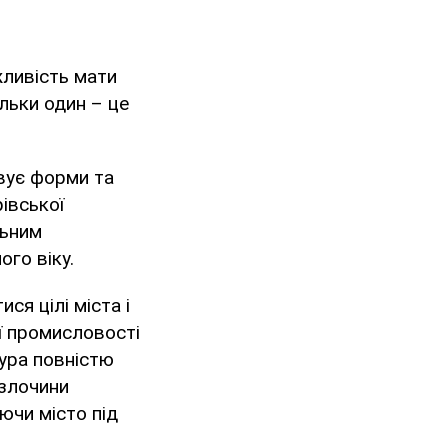
жливість мати
льки один – це
вує форми та
івської
льним
ого віку.
ся цілі міста і
ї промисловості
тура повністю
 злочини
ючи місто під