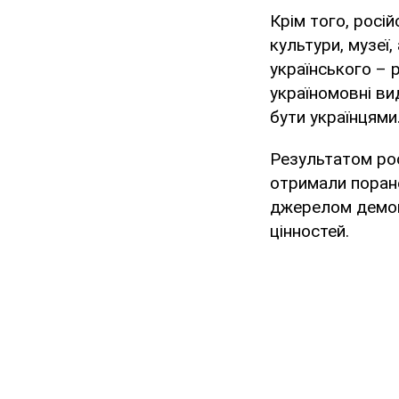
Крім того, росі
культури, музеї
українського – 
україномовні ви
бути українцями
Результатом рос
отримали поранен
джерелом демок
цінностей.