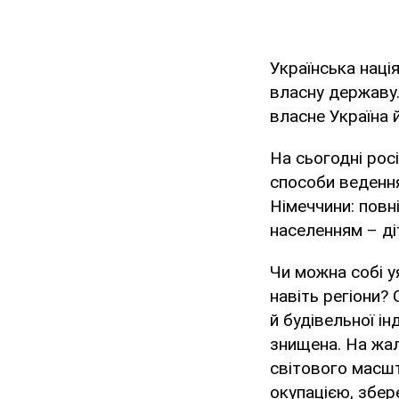
Українська наці
власну державу.
власне Україна 
На сьогодні ро
способи ведення
Німеччини: повн
населенням – ді
Чи можна собі уя
навіть регіони?
й будівельної і
знищена. На жал
світового масшт
окупацією, збер