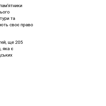
 пам’ятники
сього
тури та
юють своє право
тей, ще 205
, яка є
дських