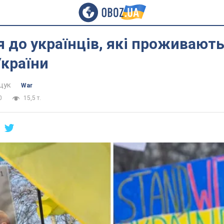
 до українців, які проживають
країни
щук
War
0
15,5 т.