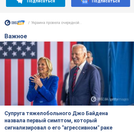
Супруга тяжелобольного Джо Байдена
назвала первый симптом, который
сигнализировал о его "агрессивном" раке
Сначала врачи не обратили на это должного внимания
6.08.2026 12:46
15,1 т.
Отпуск Леси Никитюк в Карпатах
обернулся скандалом: почему
ведущую несправедливо захейтили
Знаменитость вышла на прямую