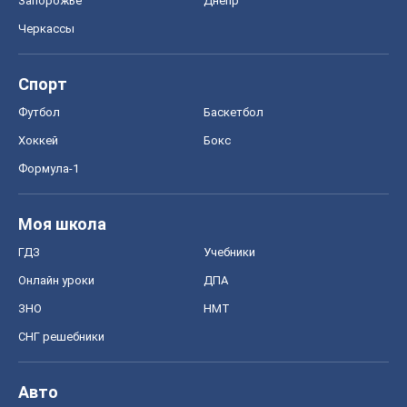
Моя школа
ГДЗ
Учебники
Онлайн уроки
ДПА
ЗНО
НМТ
СНГ решебники
Авто
Тест Драйв
Электромобили
Акции
Сервис
Food Oboz
Рецепты
Напитки
Диеты