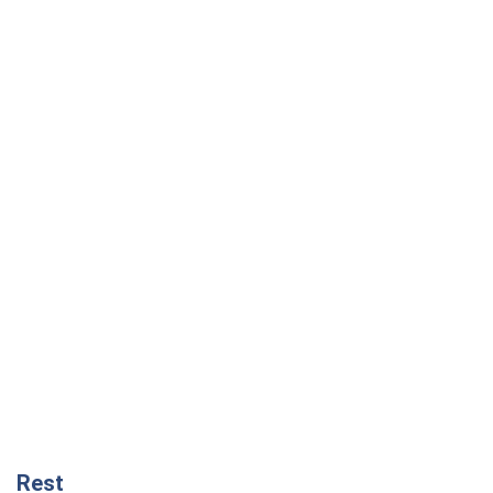
Rest
Мнения
Кремль переносит войну в тыл Европы:
под угрозой критическая логистика
Виктор Ягун
9,6 т.