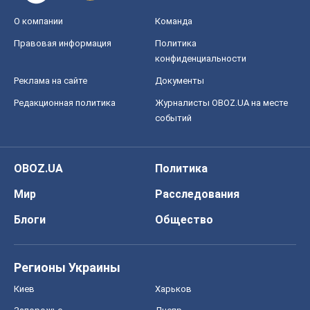
OBOZ.UA
Политика
Мир
Расследования
Блоги
Общество
Регионы Украины
Киев
Харьков
Запорожье
Днепр
Черкассы
Спорт
Футбол
Баскетбол
Хоккей
Бокс
Формула-1