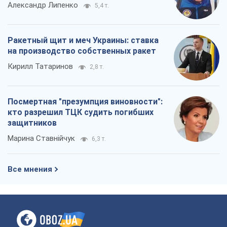
Посмертная "презумпция виновности":
кто разрешил ТЦК судить погибших
защитников
Марина Ставнійчук
6,3 т.
Все мнения
О компании
Команда
Правовая информация
Политика
конфиденциальности
Реклама на сайте
Документы
Редакционная политика
Журналисты OBOZ.UA на месте
событий