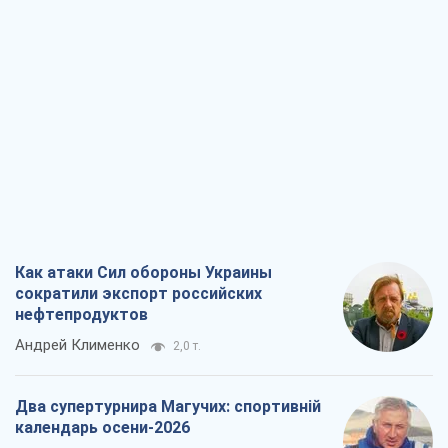
Как атаки Сил обороны Украины
сократили экспорт российских
нефтепродуктов
Андрей Клименко
2,0 т.
Два супертурнира Магучих: спортивній
календарь осени-2026
Александр Липенко
5,4 т.
Ракетный щит и меч Украины: ставка
на производство собственных ракет
Кирилл Татаринов
2,8 т.