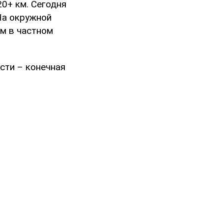
0+ км. Сегодня
На окружной
ом в частном
асти – конечная