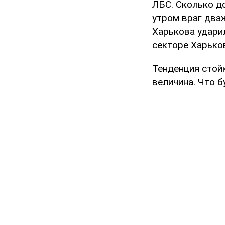
ЛБС. Сколько д
утром враг два
Харькова ударил
секторе Харьков
Тенденция стойк
величина. Что б