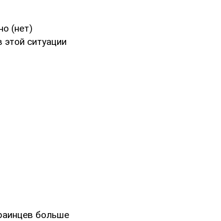
о (нет)
в этой ситуации
краинцев больше