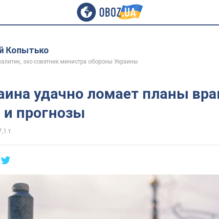
й Копытько
алитик, экс-советник министра обороны Украины
аина удачно ломает планы вра
 и прогнозы
7,1 т.