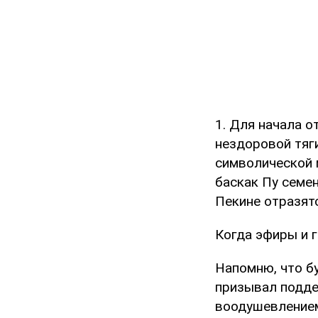
1. Для начала о
нездоровой тяг
символической 
баскак Пу семен
Пекине отразятс
Когда эфиры и г
Напомню, что б
призывал подде
воодушевлением