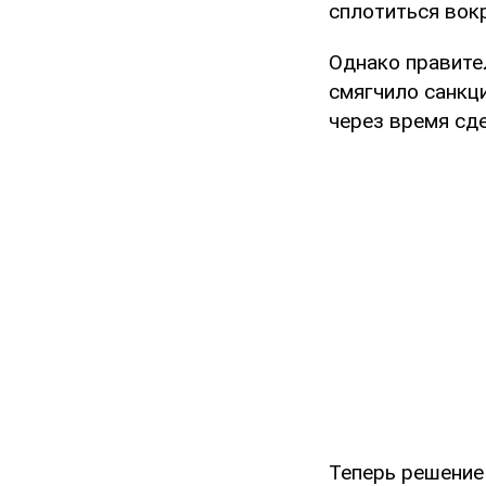
сплотиться вокр
Однако правите
смягчило санкци
через время сд
Теперь решение