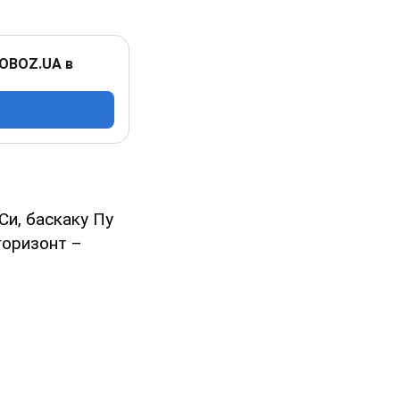
 OBOZ.UA в
Си, баскаку Пу
горизонт –