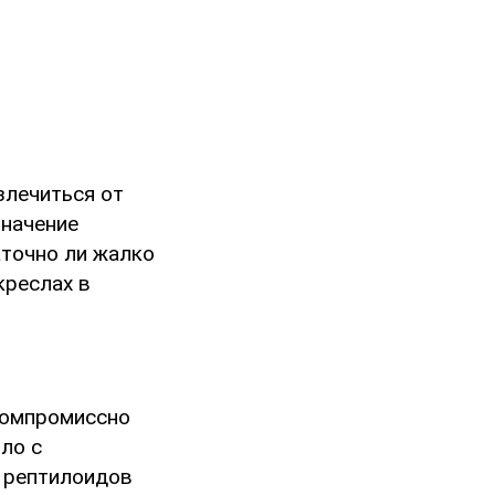
излечиться от
значение
точно ли жалко
креслах в
скомпромиссно
ло с
 рептилоидов