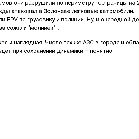
омов они разрушили по периметру госграницы на 2
жды атаковал в Золочеве легковые автомобили. 
и FPV по грузовику и полиции. Ну, и очередной д
а сожгли "молнией"...
ая и наглядная. Число тех же АЗС в городе и обл
удет при сохранении динамики – понятно.