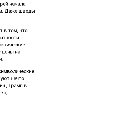
рей начала
ам. Даже шведы
т в том, что
нтности.
актические
 цены на
и.
 символические
руют нечто
рищ Трамп в
во,