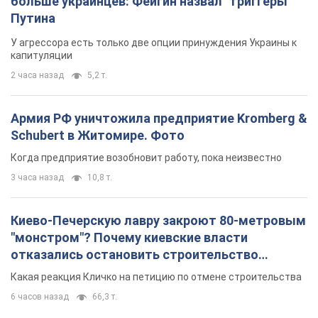
больше украинцев: Фейгин назвал "триггеры"
Путина
У агрессора есть только две опции принуждения Украины к
капитуляции
2 часа назад
5,2 т.
Армия РФ уничтожила предприятие Kromberg &
Schubert в Житомире. Фото
Когда предприятие возобновит работу, пока неизвестно
3 часа назад
10,8 т.
Киево-Печерскую лавру закроют 80-метровым
"монстром"? Почему киевские власти
отказались остановить строительство
небоскреба "московского верующего"
Какая реакция Кличко на петицию по отмене строительства
6 часов назад
66,3 т.