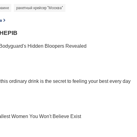
раине
ракетный крейсер "Москва"
а