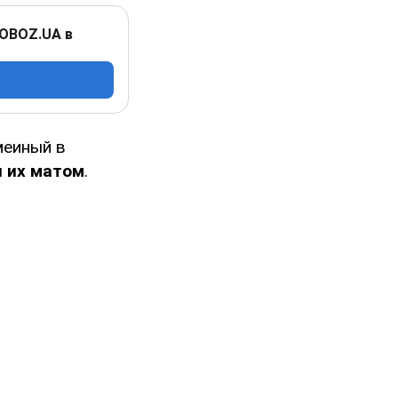
 OBOZ.UA в
меиный в
и их матом
.