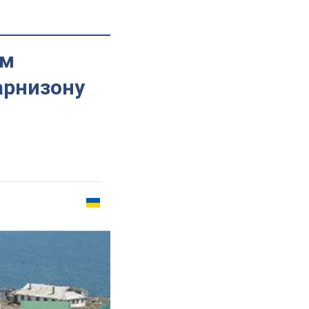
ом
арнизону