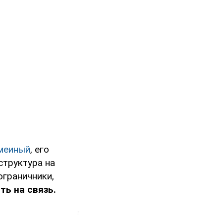
Змеиный
, его
структура на
ограничники,
ть на связь.