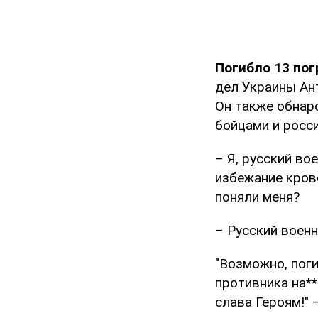
Погибло 13 по
дел Украины Ан
Он также обнар
бойцами и росси
– Я, русский во
избежание крово
поняли меня?
– Русский военн
"Возможно, пог
противника на**
слава Героям!" 