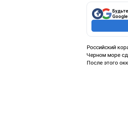
Будьте
Google
Российский кор
Черном море сд
После этого ок