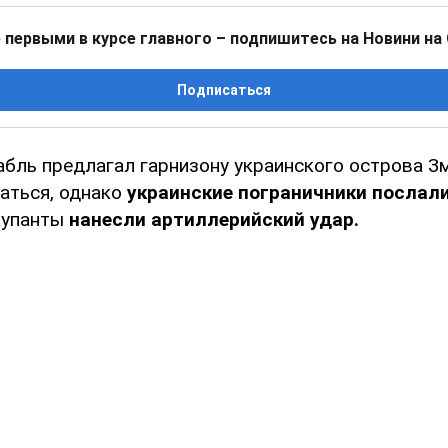
 первыми в курсе главного – подпишитесь на Новини на
Подписаться
абль предлагал гарнизону украинского острова З
аться, однако
украинские пограничники послал
купанты
нанесли артиллерийский удар.