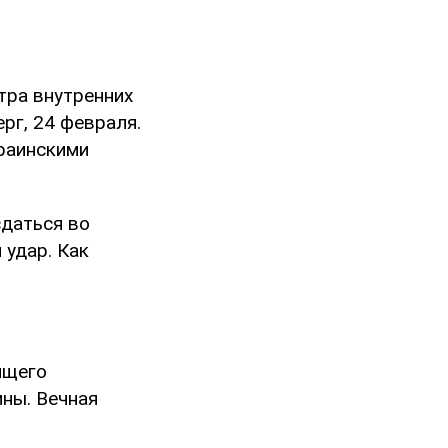
тра внутренних
рг, 24 февраля.
раинскими
сдаться во
 удар. Как
ящего
ины. Вечная