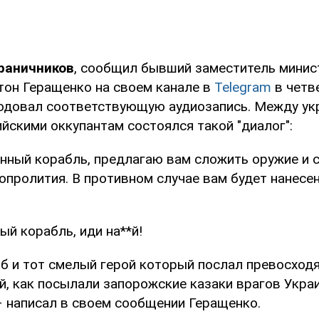
граничников
, сообщил бывший заместитель минис
тон Геращенко на своем канале в
Telegram
в четве
одовал соответствующую аудиозапись. Между ук
йскими оккупантам состоялся такой "диалог":
енный корабль, предлагаю вам сложить оружие и 
пролития. В противном случае вам будет нанесен
ый корабль, иди на**й!
иб и тот смелый герой который послал превосход
й, как посылали запорожские казаки врагов Укра
– написал в своем сообщении Геращенко.