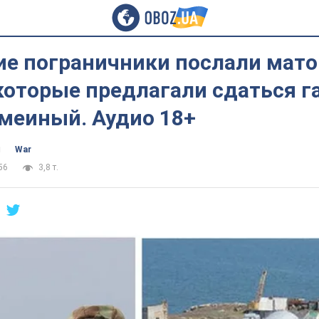
ие пограничники послали мат
которые предлагали сдаться г
Змеиный. Аудио 18+
ч
War
56
3,8 т.