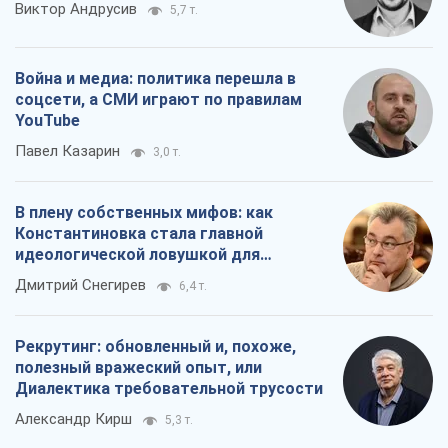
Виктор Андрусив
5,7 т.
Война и медиа: политика перешла в
соцсети, а СМИ играют по правилам
YouTube
Павел Казарин
3,0 т.
В плену собственных мифов: как
Константиновка стала главной
идеологической ловушкой для
российских оккупантов
Дмитрий Снегирев
6,4 т.
Рекрутинг: обновленный и, похоже,
полезный вражеский опыт, или
Диалектика требовательной трусости
Александр Кирш
5,3 т.