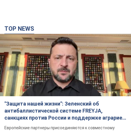
"Защита нашей жизни": Зеленский об
антибаллистической системе FREYJA,
санкциях против России и поддержке аграриев.
Видео
Европейские партнеры присоединяются к совместному
проекту
6 часов назад
59,7 т.
С 1 сентября украинским учителям повысят
зарплаты: Корецкий раскрыл подробности
Одновременно с повышением зарплат педагогам
правительство объявило об увеличении студенческих
стипендий
2 часа назад
1,7 т.
«Нам они тоже нужны»: Трамп ответил на
просьбу Зеленского о передаче Украине ракет
для Patriot