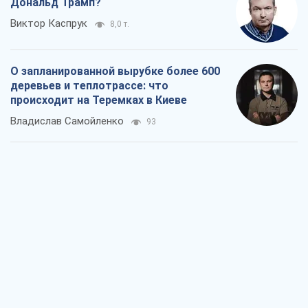
Как атаки Сил обороны Украины
сократили экспорт российских
нефтепродуктов
Андрей Клименко
2,1 т.
Два супертурнира Магучих: спортивній
календарь осени-2026
Александр Липенко
6,0 т.
Ракетный щит и меч Украины: ставка
на производство собственных ракет