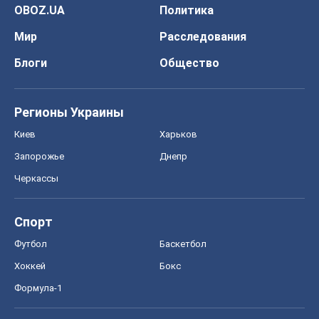
Футбол
Баскетбол
Хоккей
Бокс
Формула-1
Моя школа
ГДЗ
Учебники
Онлайн уроки
ДПА
ЗНО
НМТ
СНГ решебники
Авто
Тест Драйв
Электромобили
Акции
Сервис
Food Oboz