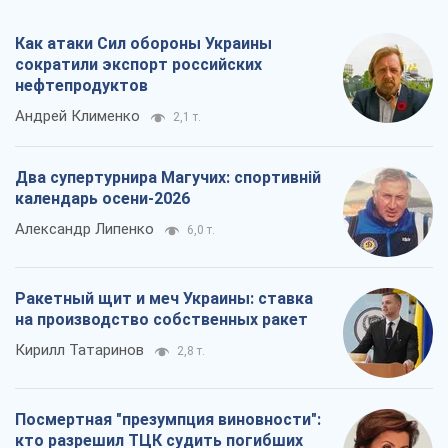
Кирилл Татаринов
2,8 т.
Посмертная "презумпция виновности":
кто разрешил ТЦК судить погибших
защитников
Марина Ставнійчук
6,5 т.
Все мнения
О компании
Команда
Правовая информация
Политика
конфиденциальности
Реклама на сайте
Документы