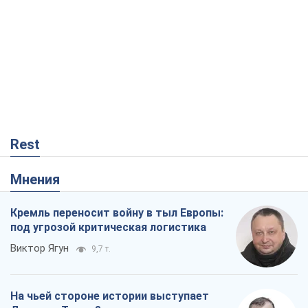
Виктор Ягун
9,7 т.
На чьей стороне истории выступает
Дональд Трамп?
Виктор Каспрук
8,0 т.
О запланированной вырубке более 600
деревьев и теплотрассе: что
происходит на Теремках в Киеве
Владислав Самойленко
93