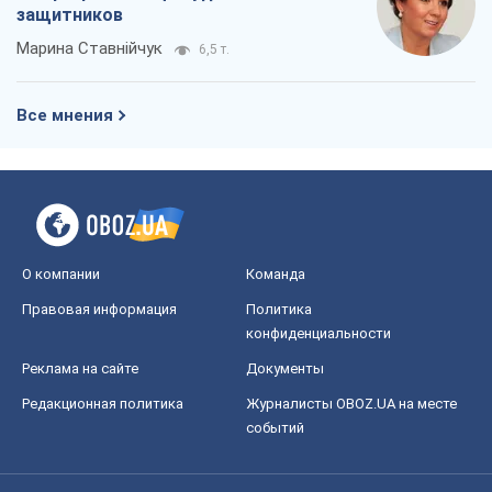
Редакционная политика
Журналисты OBOZ.UA на месте
событий
OBOZ.UA
Политика
Мир
Расследования
Блоги
Общество
Регионы Украины
Киев
Харьков
Запорожье
Днепр
Черкассы
Спорт