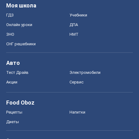
Рецепты
Напитки
Диеты
Экономика
Рынки и компании
Mакроэкономика
MedOboz
Новости медицины
MAMACLUB
Шоу
Афиша
Сплетни
Красота
Мода
Женский Журнал