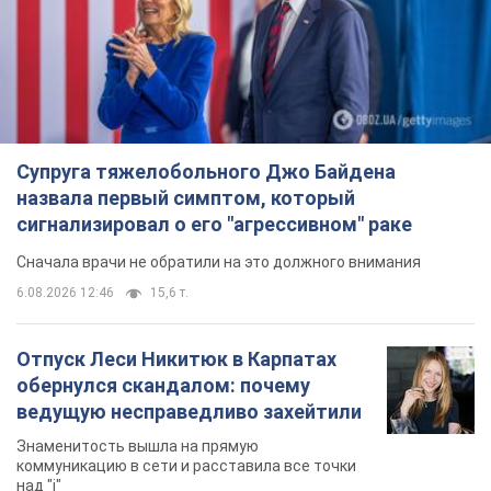
обернулся скандалом: почему
ведущую несправедливо захейтили
Знаменитость вышла на прямую
коммуникацию в сети и расставила все точки
над "i"
9 часов назад
12,4 т.
"Динамо" с победы стартовало в
квалификации Лиги конференций.
Видео
Матч прошел в Люблине
5 часов назад
1,8 т.