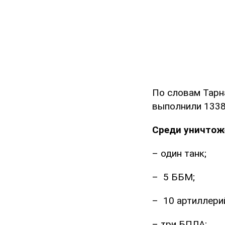
По словам Тарн
выполнили 1338
Среди уничтож
– один танк;
– 5 ББМ;
– 10 артиллери
– три БПЛА;