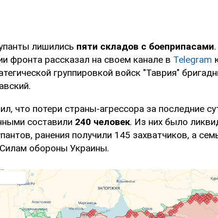
купанты лишились
пяти складов с боеприпасами
ии фронта рассказал на своем канале в
Telegram
к
атегической группировкой войск "Таврия" бригадн
авский.
ил, что потери страны-агрессора за последние с
нными составили
240 человек
. Из них было ликв
пантов, ранения получили 145 захватчиков, а сем
к Силам обороны Украины.