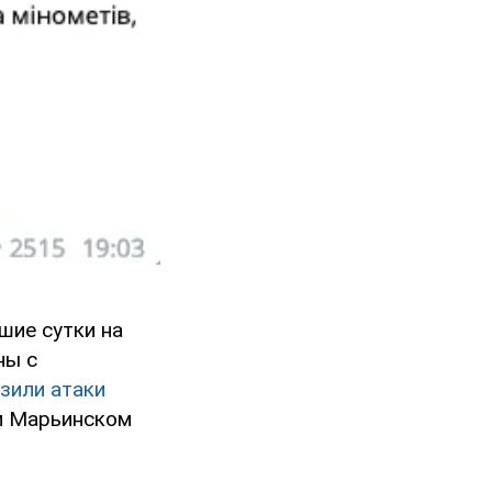
шие сутки на
ны с
зили атаки
и Марьинском