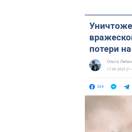
Уничтоже
вражеской
потери н
Ольга Липи
17.08.2023 21:
264