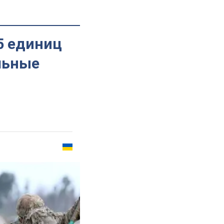
5 единиц
льные