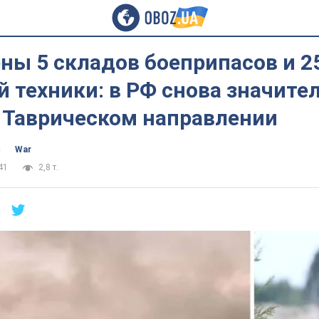
ны 5 складов боеприпасов и 2
 техники: в РФ снова значите
а Таврическом направлении
ч
War
41
2,8 т.