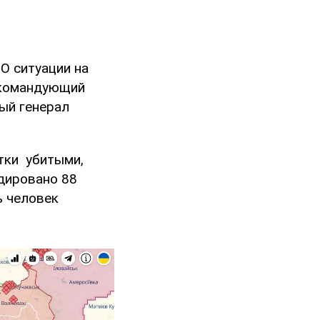
. О ситуации на
омандующий
ый генерал
утки убитыми,
идировано 88
ь человек