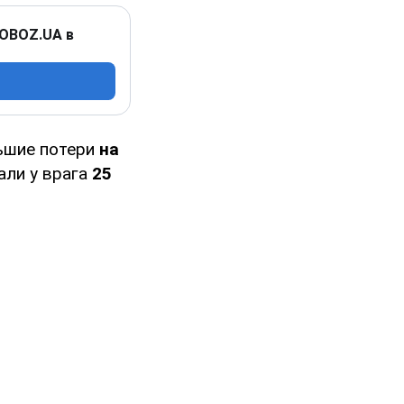
 OBOZ.UA в
льшие потери
на
али у врага
25