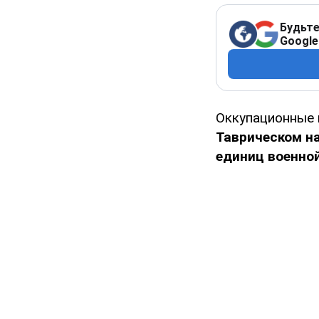
Будьте
Google
Оккупационные в
Таврическом н
единиц военной