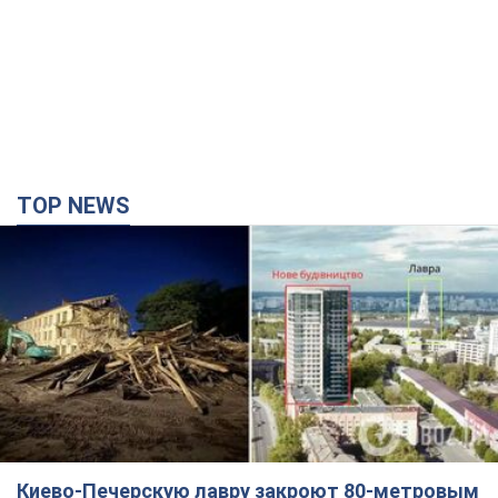
Киево-Печерскую лавру закроют 80-метровым
"монстром"? Почему киевские власти
отказались остановить строительство
небоскреба "московского верующего"
Какая реакция Кличко на петицию по отмене строительства
годину тому
3,9 т.
Российская армия совершила массированную
атаку на Одессу: горела историческая часть