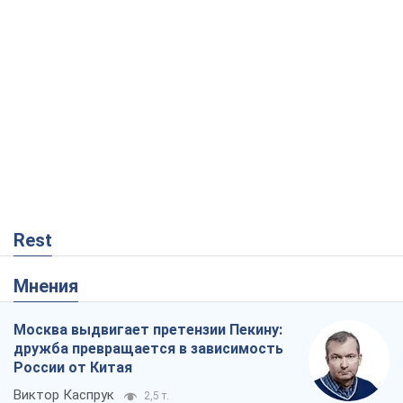
Rest
Мнения
Москва выдвигает претензии Пекину:
дружба превращается в зависимость
России от Китая
Виктор Каспрук
2,5 т.
Совпадение интересов двух циничных
игроков или тайный план Трампа и
Путина?
Виктор Швец
15,2 т.
В плену собственных мифов: как