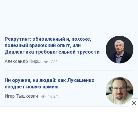
Александр Кирш
774
Ни оружия, ни людей: как Лукашенко
создает новую армию
Игар Тышкевич
16,2 т.
Когда закончится война?
Юрий Христензен
12,1 т.
Украина вступила в состояние
экономического кризиса. Есть ли свет
в конце туннеля?
Вадим Денисенко
9,7 т.
Все мнения