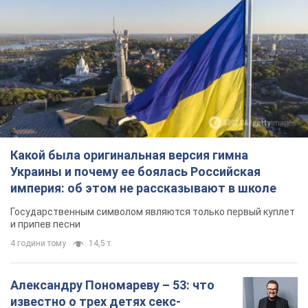
Какой была оригинальная версия гимна
Украины и почему ее боялась Российская
империя: об этом не рассказывают в школе
Государственным символом являются только первый куплет
и припев песни
4 години тому
14,5 т.
Александру Пономареву – 53: что
известно о трех детях секс-
символа 90-х и как они выглядят
Несмотря на развитие карьеры, артист не
забывал о личном счастье
9 годин тому
8,3 т.
В ПриватБанке рассказали,
действительны ли доллары 1996